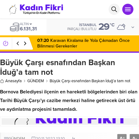
29
ALTIN
°C
İSTANBUL
6.131,31
PARÇALI BULUTLU
07:20
Karavan Kiralama ile Yola Çıkmadan Önce
Bilinmesi Gerekenler
Büyük Çarşı esnafından Başkan
İduğ’a tam not
Anasayfa
GÜNDEM
Büyük Çarşı esnafından Başkan İduğ’a tam not
Bornova Belediyesi ilçenin en hareketli bölgelerinden biri olan
Tarihi Büyük Çarşı’yı cazibe merkezi haline getirecek üst örtü
ve aydınlatma projesini tamamladı.
A
A
+
-
GÜNDEM
20.11.2022 13:10