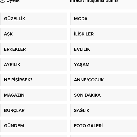
Üyelik
İhracat müşterisi bulma
GÜZELLİK
MODA
AŞK
İLİŞKİLER
ERKEKLER
EVLİLİK
AYRILIK
YAŞAM
NE PİŞİRSEK?
ANNE/ÇOCUK
MAGAZİN
SON DAKİKA
BURÇLAR
SAĞLIK
GÜNDEM
FOTO GALERİ