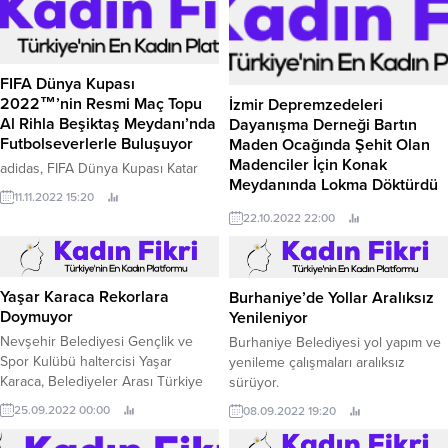
FIFA Dünya Kupası
2022™’nin Resmi Maç Topu
İzmir Depremzedeleri
Al Rihla Beşiktaş Meydanı’nda
Dayanışma Derneği Bartın
Futbolseverlerle Buluşuyor
Maden Ocağında Şehit Olan
Madenciler İçin Konak
adidas, FIFA Dünya Kupası Katar
Meydanında Lokma Döktürdü
2022™ Resmi Maç Topu Al
11.11.2022 15:20
Rihla'yı bambaşka bir perspektif ile
İzmir Depremzedeleri Dayanışma
22.10.2022 22:00
sunuyor, FIFA Dünya Kupası™
Derneği İZDEDA olarak Acınız
heyecanı zirveye tırmanıyor.
acımızdır dedik ve Bartın'ın Amasra
ilçesindeki maden ocağında
meydana gelen patlamada yaşamını
Yaşar Karaca Rekorlara
Burhaniye’de Yollar Aralıksız
kaybeden 41 maden işçimiz için 22
Doymuyor
Yenileniyor
Ekim Cumartesi günü saat 11.
Nevşehir Belediyesi Gençlik ve
Burhaniye Belediyesi yol yapım ve
Spor Kulübü haltercisi Yaşar
yenileme çalışmaları aralıksız
Karaca, Belediyeler Arası Türkiye
sürüyor.
Halter Şampiyonası'nda
25.09.2022 00:00
08.09.2022 19:20
kategorisinde koparmada 131 kg,
silkme de 168 kg ve toplamda 299