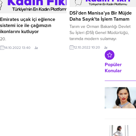
kg kaldırarak üç ayrı Türkiye rekoru
kırıp şampiyon oldu.
DSİ’den Manisa’ya Bir Müjde
Daha Sayık’ta İşlem Tamam
Emirates uçak içi eğlence
sistemi ice ile çağımızın
Tarım ve Orman Bakanlığı Devlet
ikonlarını kutluyor
Su İşleri (DSİ) Genel Müdürlüğü,
tarımda modern sulamayı
20.
yaygınlaştırmak, toplulaştırma
12.10.2022 10:20
14.10.2022 13:40
çalışmalarıyla tarım arazilerinden en
yüksek faydayı sağlamak,
musluklara sağlıklı ve içilebilir su
Popüler
ulaştırmak ve yerleşim yerleri ile
Konular
tarım arazilerini taşkın risklerine
karşı korumak için tüm gücüyle
çalışırken, sürdürülebilir su
yönetimi anlayışıyla da suyun her
damlasına...