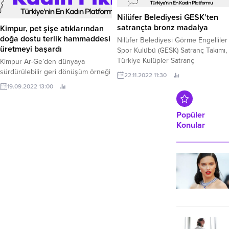
Belediyesi, bazı yayın organlarında
yer alan Alsancak’taki Gül Sokak’ın
Nilüfer Belediyesi GESK’ten
adının Kolombiya, Dr.
satrançta bronz madalya
Kimpur, pet şişe atıklarından
doğa dostu terlik hammaddesi
Nilüfer Belediyesi Görme Engelliler
üretmeyi başardı
Spor Kulübü (GESK) Satranç Takımı,
Türkiye Kulüpler Satranç
Kimpur Ar-Ge’den dünyaya
Şampiyonası’nda üçüncü oldu.
sürdürülebilir geri dönüşüm örneği
22.11.2022 11:30
Türkiye’nin yüzde yüz yerli
19.09.2022 13:00
sermayeli poliüretan üreticisi
Kimpur, sürdürülebilir bir gelecek
yaratmak için yeni adımlar atmaya
Popüler
devam ediyor.
Konular