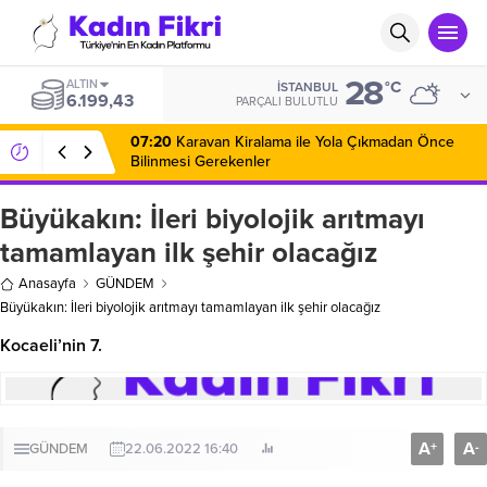
28
ALTIN
°C
İSTANBUL
6.199,43
PARÇALI BULUTLU
07:20
Karavan Kiralama ile Yola Çıkmadan Önce
Bilinmesi Gerekenler
Büyükakın: İleri biyolojik arıtmayı
tamamlayan ilk şehir olacağız
Anasayfa
GÜNDEM
Büyükakın: İleri biyolojik arıtmayı tamamlayan ilk şehir olacağız
Kocaeli’nin 7.
A
A
+
-
GÜNDEM
22.06.2022 16:40