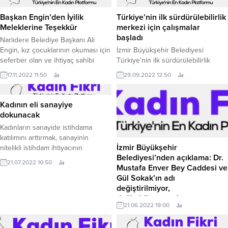
Başkan Engin’den İyilik
Türkiye’nin ilk sürdürülebilirlik
Meleklerine Teşekkür
merkezi için çalışmalar
başladı
Narlıdere Belediye Başkanı Ali
Engin, kız çocuklarının okuması için
İzmir Büyükşehir Belediyesi
seferber olan ve ihtiyaç sahibi
Türkiye’nin ilk sürdürülebilirlik
vatandaşların yardımına koşan iyilik
merkezini kurmak için çalışmalara
17.11.2022 11:50
29.09.2022 12:50
meleklerini ağırladı.
başladı.
Kadının eli sanayiye
dokunacak
Kadınların sanayide istihdama
katılımını arttırmak, sanayinin
İzmir Büyükşehir
nitelikli istihdam ihtiyacının
Belediyesi’nden açıklama: Dr.
karşılanmasına katkı sağlamak
21.07.2022 10:50
Mustafa Enver Bey Caddesi ve
amacıyla başlatılan Sanayide Kadın
Gül Sokak’ın adı
Eli Projesi Torbalı’daki muhtarlara
değiştirilmiyor,
tanıtıldı.
değiştirilmeyecek
21.06.2022 19:00
İzmir Büyükşehir Belediyesi’nden
açıklama: İzmir Büyükşehir