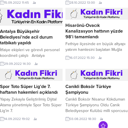
şekilde cevap vererek, bakım ve
eğitimler alan 19 yaşındaki Tatyana
15.09.2022 11:45
28.10.2022 13:00
onarım yapıyor Kocaeli
Ivanova, kendisine ilham verdiğini
Büyükşehir Belediyesi Yol Bakım
söylediği Uzay Kampı Türkiye’yi
Timi, asfaltlamaya uygun yağışsız
ziyaret etti.
yaz mevsimini değerlendirerek
Hisarönü-Ovacık
yoğun bir tempoyla kent
Kanalizasyon hattının yüzde
Antalya Büyükşehir
genelindeki bozulma meydana
98’i tamamlandı
Belediyesi’nde acil durum
gelen asfalt...
tatbikatı yapıldı
Fethiye ilçesinde en büyük altyapı
yatırım hamlesini başlatan Muğla
İtfaiye ekipleri ve görevli personel
Büyükşehir Belediyesi, Hisarönü-
koordineli çalıştı Antalya
16.07.2022 15:30
Ovacık Mahallesi kanalizasyon
Büyükşehir Belediyesi ana hizmet
29.09.2022 14:30
şebeke ve kolektör yapım işi
binasında çalışan personel güne
çalışmalarına hız kesmeden devam
acil durum bildiren siren sesleriyle
ediyor.
başladı.
Spor Toto Süper Lig’de 7.
Canikli Boksör Türkiye
haftanın hakemleri açıklandı
Şampiyonu
Yapay Zekayla Geliştirilmiş Dijital
Canikli Boksör Nisanur Kökduman
Atama yönetimiyle Spor Toto Süper
Türkiye Şampiyonu Oldu Canik
Lig'in 7.
Belediyespor Kulübü milli sporcusu
Nisanur Kökduman, 24 Temmuz ile
14.09.2022 19:02
03.08.2022 18:30
3 Ağustos tarihleri arasında
Kırıkkale’de düzenlenen Yıldız