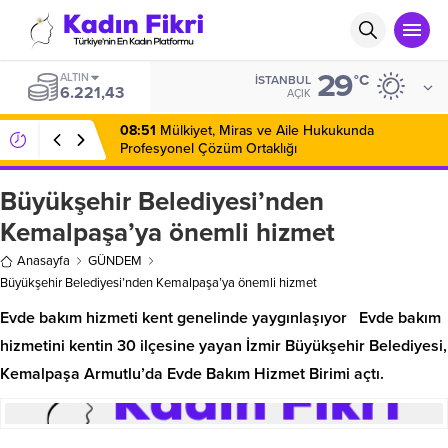
29
ALTIN
°C
İSTANBUL
6.221,43
AÇIK
08:51
Mülkiyet, Miras ve Aile Hukukunda
Profesyonel Çözüm Ortaklığı
Büyükşehir Belediyesi’nden
Kemalpaşa’ya önemli hizmet
Anasayfa
GÜNDEM
Büyükşehir Belediyesi’nden Kemalpaşa’ya önemli hizmet
Evde bakım hizmeti kent genelinde yaygınlaşıyor Evde bakım
hizmetini kentin 30 ilçesine yayan İzmir Büyükşehir Belediyesi,
Kemalpaşa Armutlu’da Evde Bakım Hizmet Birimi açtı.