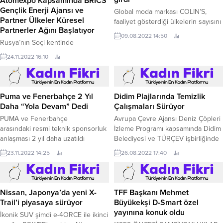
Atomexpo Kapsamında BRICS
Gençlik Enerji Ajansı ve
Global moda markası COLIN’S,
Partner Ülkeler Küresel
faaliyet gösterdiği ülkelerin sayısını
Partnerler Ağını Başlatıyor
39’a, toplam mağaza sayını ise
09.08.2022 14:50
575’e çıkardı.
Rusya’nın Soçi kentinde
düzenlenen 12.
24.11.2022 16:10
Puma ve Fenerbahçe 2 Yıl
Didim Plajlarında Temizlik
Daha “Yola Devam” Dedi
Çalışmaları Sürüyor
PUMA ve Fenerbahçe
Avrupa Çevre Ajansı Deniz Çöpleri
arasındaki resmi teknik sponsorluk
İzleme Programı kapsamında Didim
anlaşması 2 yıl daha uzatıldı
Belediyesi ve TÜRÇEV işbirliğinde
Dünyanın önde gelen global spor
Didim'in dünyaca ünlü plajlarında
23.11.2022 14:25
26.08.2022 17:40
markası PUMA ve Türkiye’nin en
yürütülen temizlik çalışmaları hız
köklü spor kulüplerinden
kesmeden devam ediyor.
Fenerbahçe arasında 2021 yılında
imzalanan resmi sponsorluk
Nissan, Japonya’da yeni X-
TFF Başkanı Mehmet
anlaşması 2 yıl daha uzatıldı.
Trail’i piyasaya sürüyor
Büyükekşi D-Smart özel
yayınına konuk oldu
İkonik SUV şimdi e-4ORCE ile ikinci