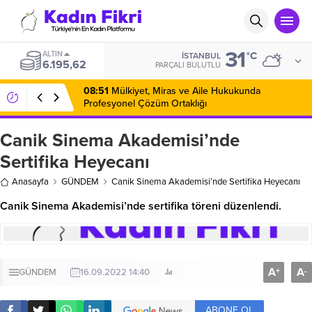
31
ALTIN
°C
İSTANBUL
6.195,62
PARÇALI BULUTLU
08:51
Mülkiyet, Miras ve Aile Hukukunda
Profesyonel Çözüm Ortaklığı
Canik Sinema Akademisi’nde
Sertifika Heyecanı
Anasayfa
GÜNDEM
Canik Sinema Akademisi’nde Sertifika Heyecanı
Canik Sinema Akademisi’nde sertifika töreni düzenlendi.
A
A
+
-
GÜNDEM
16.09.2022 14:40
ABONE OL