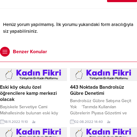
Henüz yorum yapılmamış. İlk yorumu yukarıdaki form aracılığıyla
siz yapabilirsiniz.
Benzer Konular
Eski köy okulu özel
443 Noktada Bandrolsüz
öğrencilere kamp merkezi
Gübre Denetimi
olacak
Bandrolsüz Gübre Satışına Geçit
Başiskele Servetiye Cami
Yok ‘Tarımda Kullanılan
Mahallesinde bulunan eski köy
Gübrelerin Piyasa Gözetimi ve
okulu, Kocaeli Büyükşehir
Denetimi Yönetmeliği’ kapsamında
18.11.2022 11:10
02.08.2022 14:40
Belediyesi tarafından kamp
2022’nin ilk 6 ayında 443 adreste
merkezine dönüştürülüyor Hayata
denetim gerçekleştiren Muğla İl