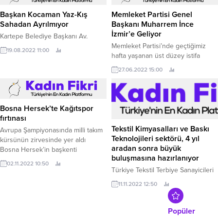
geçirdiği kültürel ve sosyal
Tarım ve Orman Müdürlüğü,
projelerle gençlerin her zaman
uygunsuz ve bandrolsüz üretim
Başkan Kocaman Yaz-Kış
Memleket Partisi Genel
yanında olan Kocaeli Büyükşehir
yapan yerlere idari ceza yağdırdı.
Sahadan Ayrılmıyor
Başkanı Muharrem İnce
Belediyesi, gençlere yönelik
İzmir’e Geliyor
Kartepe Belediye Başkanı Av.
çalışmalarını yoğun bir şekilde
Memleket Partisi’nde geçtiğimiz
sürdürüyor.
19.08.2022 11:00
hafta yaşanan üst düzey istifa
gelişmeleri sonrasında Memleket
27.06.2022 15:00
Partisi Genel Başkanı Muharrem
İnce Partisi’nin yol haritasını çizmek
için geçtiğimiz Perşembe günü İl
Başkanlarını ve Parti Meclisi
Bosna Hersek’te Kağıtspor
üyelerini Ankara’daki Genel
fırtınası
Merkezi’nde toplayarak bir araya
Tekstil Kimyasalları ve Baskı
Avrupa Şampiyonasında milli takım
gelmişti.
Teknolojileri sektörü, 4 yıl
kürsünün zirvesinde yer aldı
aradan sonra büyük
Bosna Hersek’in başkenti
buluşmasına hazırlanıyor
Saraybosna’da düzenlenen 23 Yaş
02.11.2022 10:50
Altı Avrupa Judo Şampiyonası'nda
Türkiye Tekstil Terbiye Sanayicileri
Kocaeli Büyükşehir Belediye
Derneği (TTTSD) ve Artkim Fuarcılık
11.11.2022 12:50
Kağıtspor’un başarılı judocuları milli
iş birliği ile gerçekleştirilecek olan
takım adına çıktıkları
5.
müsabakalardan altın madalyalarla
Popüler
döndü.