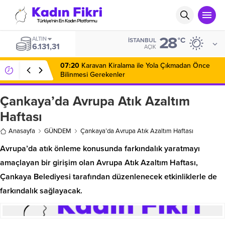
28
ALTIN
°C
İSTANBUL
6.131,31
AÇIK
07:20
Karavan Kiralama ile Yola Çıkmadan Önce
Bilinmesi Gerekenler
Çankaya’da Avrupa Atık Azaltım
Haftası
Anasayfa
GÜNDEM
Çankaya’da Avrupa Atık Azaltım Haftası
Avrupa’da atık önleme konusunda farkındalık yaratmayı
amaçlayan bir girişim olan Avrupa Atık Azaltım Haftası,
Çankaya Belediyesi tarafından düzenlenecek etkinliklerle de
farkındalık sağlayacak.