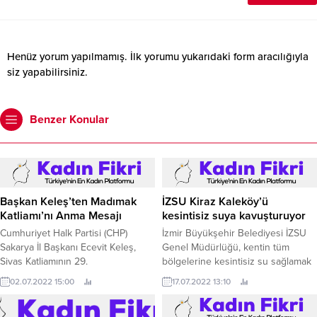
Henüz yorum yapılmamış. İlk yorumu yukarıdaki form aracılığıyla
siz yapabilirsiniz.
Benzer Konular
Başkan Keleş’ten Madımak
İZSU Kiraz Kaleköy’ü
Katliamı’nı Anma Mesajı
kesintisiz suya kavuşturuyor
Cumhuriyet Halk Partisi (CHP)
İzmir Büyükşehir Belediyesi İZSU
Sakarya İl Başkanı Ecevit Keleş,
Genel Müdürlüğü, kentin tüm
Sivas Katliamının 29.
bölgelerine kesintisiz su sağlamak
için çalışmalarını sürdürüyor.
02.07.2022 15:00
17.07.2022 13:10