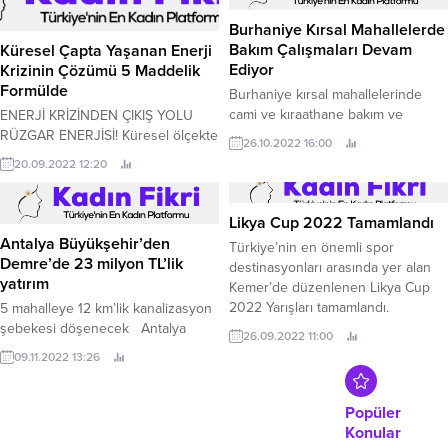
Burhaniye Kırsal Mahallelerde
Bakım Çalışmaları Devam
Küresel Çapta Yaşanan Enerji
Ediyor
Krizinin Çözümü 5 Maddelik
Formülde
Burhaniye kırsal mahallelerinde
cami ve kıraathane bakım ve
ENERJİ KRİZİNDEN ÇIKIŞ YOLU
onarımları başladı.
RÜZGAR ENERJİSİ! Küresel ölçekte
26.10.2022 16:00
yaşanan savaşlar ve tüm dünyayı
20.09.2022 12:20
etkisi altına alan salgınlar global bir
enerji krizine neden oluyor.
Likya Cup 2022 Tamamlandı
Antalya Büyükşehir’den
Türkiye’nin en önemli spor
Demre’de 23 milyon TL’lik
destinasyonları arasında yer alan
yatırım
Kemer’de düzenlenen Likya Cup
2022 Yarışları tamamlandı.
5 mahalleye 12 km’lik kanalizasyon
şebekesi döşenecek Antalya
26.09.2022 11:00
Büyükşehir Belediyesi ASAT Genel
09.11.2022 13:26
Müdürlüğü, Demre’de nüfusu her
geçen gün artan 5 mahalleyi
kapsayan kanalizasyon çalışması
Popüler
başlattı.
Konular