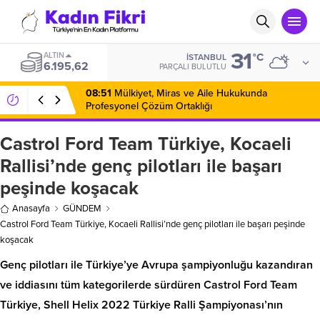
31
ALTIN
°C
İSTANBUL
6.195,62
PARÇALI BULUTLU
08:51
Mülkiyet, Miras ve Aile Hukukunda
Profesyonel Çözüm Ortaklığı
Castrol Ford Team Türkiye, Kocaeli
Rallisi’nde genç pilotları ile başarı
peşinde koşacak
Anasayfa
GÜNDEM
Castrol Ford Team Türkiye, Kocaeli Rallisi’nde genç pilotları ile başarı peşinde
koşacak
Genç pilotları ile Türkiye’ye Avrupa şampiyonluğu kazandıran
ve iddiasını tüm kategorilerde sürdüren Castrol Ford Team
Türkiye, Shell Helix 2022 Türkiye Ralli Şampiyonası’nın