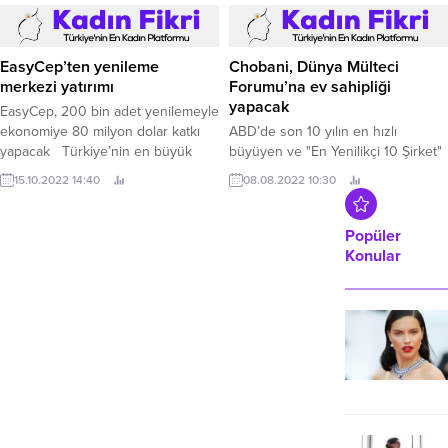
EasyCep’ten yenileme
Chobani, Dünya Mülteci
merkezi yatırımı
Forumu’na ev sahipliği
yapacak
EasyCep, 200 bin adet yenilemeyle
ekonomiye 80 milyon dolar katkı
ABD’de son 10 yılın en hızlı
yapacak Türkiye’nin en büyük
büyüyen ve "En Yenilikçi 10 Şirket"
yenilenmiş elektronik ürün marketi
arasında yer alan ve dünyada
15.10.2022 14:40
08.08.2022 10:30
EasyCep, 4 bin metrekarelik tesis
gerçekleştirdiği sosyal sorumluluk
yatırımına imza attı.
çalışmaları ile öne çıkan Chobani,
Dünya Mülteci Forumu’nun ev
Popüler
sahipliğini gerçekleştirecek.
Konular