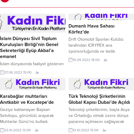
Dumanlı Hava Sahası
Körfez’de
İslam Dünyası Sivil Toplum
Drift Otomobil Sporları Kulübü
Kuruluşları Birliği’nin Genel
tarafından ICRYPEX ana
Sekreterliği Eyüp Akbal’a
sponsorluğunda ve lastik.
emanet
15.09.2022 18:00
İslam dünyasında faaliyet gösteren
sivil toplum kuruluşları arasında
27.06.2022 15:00
sürdürülebilir iş birliği hedefleyen
İslam Dünyası Sivil Toplum
Kuruluşları Birliği (İDSB), 9.
Karabağlar muhtarları
Türk Teknoloji Şirketlerinin
Anıtkabir ve Kocatepe’de
Global Kapısı Dubai’de Açıldı
Geziye katılamayan Başkan
Teknoloji şirketlerinin, başta Asya
Selvitopu, görüntülü arayarak
ve Ortadoğu olmak üzere dünya
Muhtarlar Günü'nü kutladı.
pazarına açılmasını sağlayacak
Dubai Teknoloji Pazarlama Ofisi
23.10.2022 13:00
13.10.2022 15:00
hizmete girdi.