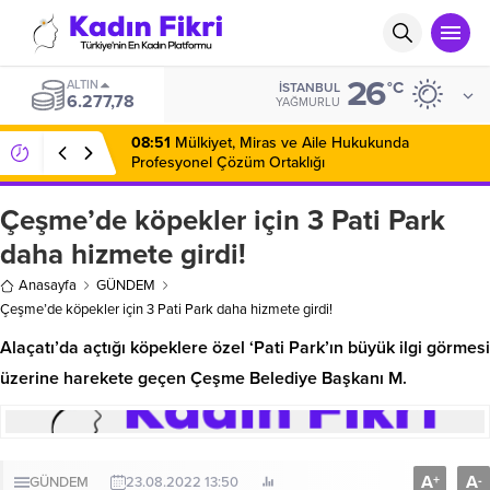
26
ALTIN
°C
İSTANBUL
6.277,78
YAĞMURLU
08:51
Mülkiyet, Miras ve Aile Hukukunda
Profesyonel Çözüm Ortaklığı
Çeşme’de köpekler için 3 Pati Park
daha hizmete girdi!
Anasayfa
GÜNDEM
Çeşme’de köpekler için 3 Pati Park daha hizmete girdi!
Alaçatı’da açtığı köpeklere özel ‘Pati Park’ın büyük ilgi görmesi
üzerine harekete geçen Çeşme Belediye Başkanı M.
A
A
+
-
GÜNDEM
23.08.2022 13:50