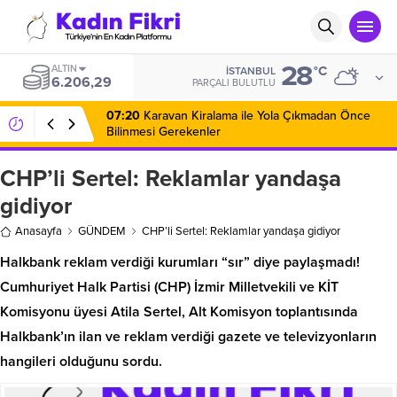
28
ALTIN
°C
İSTANBUL
6.206,29
PARÇALI BULUTLU
07:20
Karavan Kiralama ile Yola Çıkmadan Önce
Bilinmesi Gerekenler
CHP’li Sertel: Reklamlar yandaşa
gidiyor
Anasayfa
GÜNDEM
CHP’li Sertel: Reklamlar yandaşa gidiyor
Halkbank reklam verdiği kurumları “sır” diye paylaşmadı!
Cumhuriyet Halk Partisi (CHP) İzmir Milletvekili ve KİT
Komisyonu üyesi Atila Sertel, Alt Komisyon toplantısında
Halkbank’ın ilan ve reklam verdiği gazete ve televizyonların
hangileri olduğunu sordu.