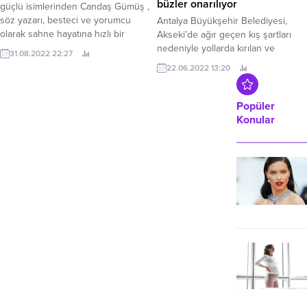
büzler onarılıyor
güçlü isimlerinden Candaş Gümüş ,
söz yazarı, besteci ve yorumcu
Antalya Büyükşehir Belediyesi,
olarak sahne hayatına hızlı bir
Akseki’de ağır geçen kış şartları
şekilde devam ediyor. Bugüne
nedeniyle yollarda kırılan ve
31.08.2022 22:27
kadar toplam 3 albüme imza atan
deforme olan yağmur suyu
22.06.2022 13:20
başarılı ses, geniş kitlelere ulaşıyor.
büzlerini yeniliyor.
Candaş Gümüş, Kendi production
çatısı altında, söz ve müziği de
Popüler
kendisine ait olan “İnat” isimli
Konular
teklisiyle müzikseverler...