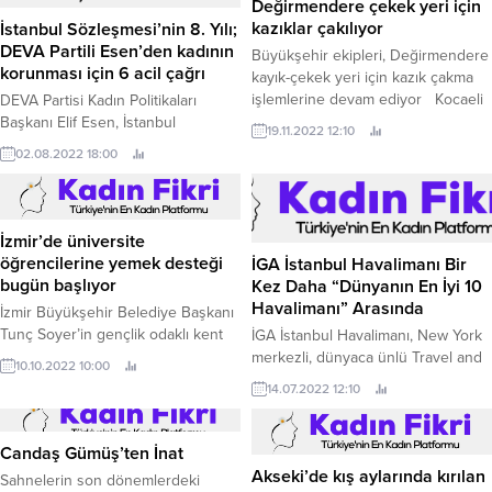
Değirmendere çekek yeri için
kazıklar çakılıyor
İstanbul Sözleşmesi’nin 8. Yılı;
DEVA Partili Esen’den kadının
Büyükşehir ekipleri, Değirmendere
korunması için 6 acil çağrı
kayık-çekek yeri için kazık çakma
işlemlerine devam ediyor Kocaeli
DEVA Partisi Kadın Politikaları
Büyükşehir Belediyesi, Gölcük
Başkanı Elif Esen, İstanbul
19.11.2022 12:10
Değirmendere’de yapımına
Sözleşmesi’nin yürürlüğe
02.08.2022 18:00
başladığı kayık-çekek yeri için kazık
girmesinin sekizinci yılı vesilesiyle
çakma çalışmalarını sürdürüyor.
yaptığı açıklamada iktidara 6 acil
çağrıda bulundu.
İzmir’de üniversite
öğrencilerine yemek desteği
İGA İstanbul Havalimanı Bir
bugün başlıyor
Kez Daha “Dünyanın En İyi 10
Havalimanı” Arasında
İzmir Büyükşehir Belediye Başkanı
Tunç Soyer’in gençlik odaklı kent
İGA İstanbul Havalimanı, New York
vizyonu kapsamında Büyükşehir
merkezli, dünyaca ünlü Travel and
10.10.2022 10:00
Belediyesi üniversite öğrencilerine
Leisure dergisinin “The 10 Best
14.07.2022 12:10
çorba ve sıcak yemek desteğine
International Airports” anketinde
bu yıl da devam ediyor.
“Dünyanın En İyi 10 Uluslararası
Havalimanı” arasında yer aldı.
Candaş Gümüş’ten İnat
Akseki’de kış aylarında kırılan
Sahnelerin son dönemlerdeki