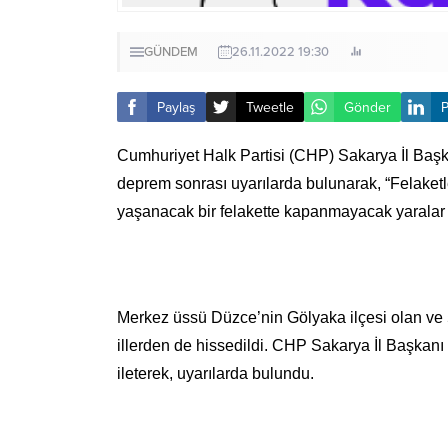
GÜNDEM
26.11.2022 19:30
Paylaş
Tweetle
Gönder
P
Cumhuriyet Halk Partisi (CHP) Sakarya İl Baş
deprem sonrası uyarılarda bulunarak, “Felaketl
yaşanacak bir felakette kapanmayacak yaralar a
Merkez üssü Düzce’nin Gölyaka ilçesi olan v
illerden de hissedildi. CHP Sakarya İl Başkan
ileterek, uyarılarda bulundu.