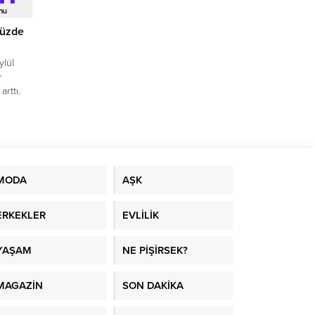
yüzde
ylül
r
arttı.
MODA
AŞK
ERKEKLER
EVLİLİK
YAŞAM
NE PİŞİRSEK?
MAGAZİN
SON DAKİKA