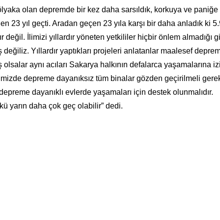
lyaka olan depremde bir kez daha sarsıldık, korkuya ve paniğe
 23 yıl geçti. Aradan geçen 23 yıla karşı bir daha anladık ki 5.
ğil. İlimizi yıllardır yöneten yetkililer hiçbir önlem almadığı g
 değiliz. Yıllardır yaptıkları projeleri anlatanlar maalesef depre
 olsalar aynı acıları Sakarya halkının defalarca yaşamalarına iz
limizde depreme dayanıksız tüm binalar gözden geçirilmeli gere
 depreme dayanıklı evlerde yaşamaları için destek olunmalıdır.
 yarın daha çok geç olabilir” dedi.