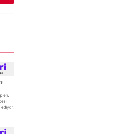
ış
leri,
cesi
 ediyor.