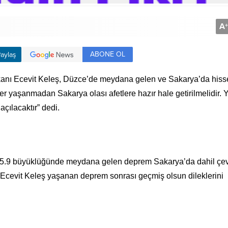
A
+
ABONE OL
aylaş
kanı Ecevit Keleş, Düzce’de meydana gelen ve Sakarya’da hiss
er yaşanmadan Sakarya olası afetlere hazır hale getirilmelidir. 
çılacaktır” dedi.
e 5.9 büyüklüğünde meydana gelen deprem Sakarya’da dahil çe
ı Ecevit Keleş yaşanan deprem sonrası geçmiş olsun dileklerini