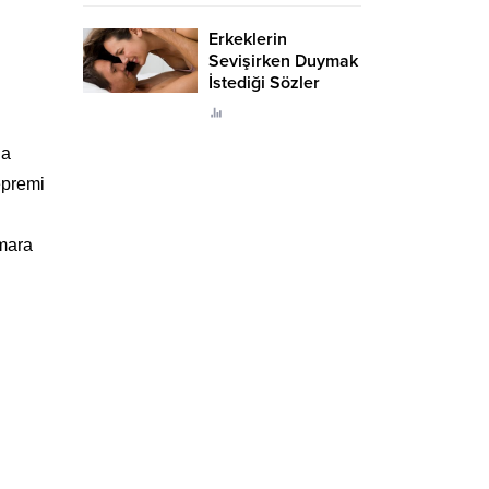
Erkeklerin
Sevişirken Duymak
İstediği Sözler
Neler?
ha
epremi
rmara