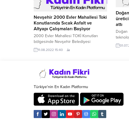
Doğan 
üretici
Nevşehir 2000 Evler Mahallesi Toki
attı
Konutlarında Sıcak Asfalt ve
Altyapı Çalışmaları Başlıyor
Doğan H
teknoloj
2000 Evler Mahallesi TOKİ Konutları
arasınd
bölgesinde Nevşehir Belediyesi
01.07
işlemle
tarafından altyapı yenileme ve sıcak asfalt
11.08.2022 15:40
gerçekl
çalışması yapılacak.
Türkiye'nin En Kadın Platformu