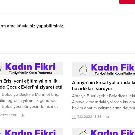
 aracılığıyla siz yapabilirsiniz.
Eriş, yeni eğitim yılının ilk
Alanya’nın kırsal yollarında k
e Çocuk Evleri’ni ziyaret etti
hazırlıkları sürüyor
 Belediye Başkanı Mehmet Eriş,
Antalya Büyükşehir Belediyesi ekip
itim-öğretim yılının ilk gününde
Alanya kırsalındaki yollarda kış ön
 Belediyesi bünyesinde hizmet
bakım onarım çalışmalarına devam
ocuk Evleri’ni ziyaret ederek
.2022 17:00
17.10.2022 13:36
rin heyecanına ortak oldu.