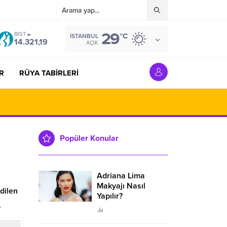
29
BIST
°C
İSTANBUL
14.321,19
AÇIK
R
RÜYA TABİRLERİ
Popüler Konular
Adriana Lima
Makyajı Nasıl
dilen
Yapılır?
.