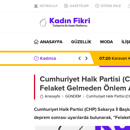
ASTROLOJİ
GAZETELER
SİTENE EKLE
ANASAYFA
GÜZELLİK
MODA
İLİ
Kadınca
07:20
Karavan K
Haberler/Bilgiler
Cumhuriyet Halk Partisi (C
Felaket Gelmeden Önlem 
Anasayfa
GÜNDEM
Cumhuriyet Halk Partisi (C
Cumhuriyet Halk Partisi (CHP) Sakarya İl Baş
deprem sonrası uyarılarda bulunarak, “Felaketl