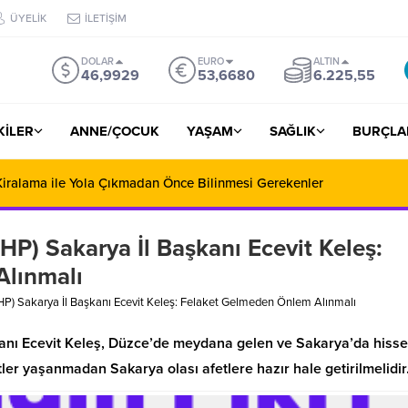
ÜYELİK
İLETİŞİM
DOLAR
EURO
ALTIN
46,9929
53,6680
6.225,55
ŞKİLER
ANNE/ÇOCUK
YAŞAM
SAĞLIK
BURÇLA
iralama ile Yola Çıkmadan Önce Bilinmesi Gerekenler
HP) Sakarya İl Başkanı Ecevit Keleş:
Alınmalı
HP) Sakarya İl Başkanı Ecevit Keleş: Felaket Gelmeden Önlem Alınmalı
kanı Ecevit Keleş, Düzce’de meydana gelen ve Sakarya’da hisse
er yaşanmadan Sakarya olası afetlere hazır hale getirilmelidir