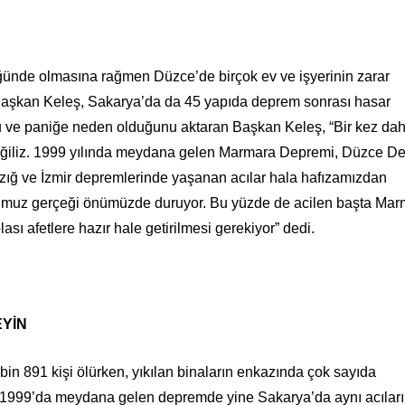
nde olmasına rağmen Düzce’de birçok ev ve işyerinin zarar
 Başkan Keleş, Sakarya’da da 45 yapıda deprem sonrası hasar
ku ve paniğe neden olduğunu aktaran Başkan Keleş, “Bir kez da
lı değiliz. 1999 yılında meydana gelen Marmara Depremi, Düzce D
zığ ve İzmir depremlerinde yaşanan acılar hala hafızamızdan
uğumuz gerçeği önümüzde duruyor. Bu yüzde de acilen başta Ma
sı afetlere hazır hale getirilmesi gerekiyor” dedi.
YİN
 891 kişi ölürken, yıkılan binaların enkazında çok sayıda
 1999’da meydana gelen depremde yine Sakarya’da aynı acıları