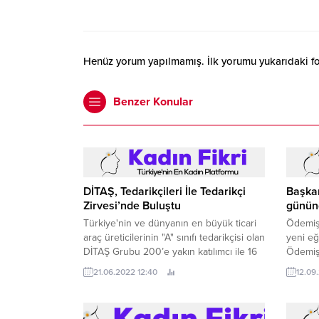
Henüz yorum yapılmamış. İlk yorumu yukarıdaki form
Benzer Konular
DİTAŞ, Tedarikçileri İle Tedarikçi
Başkan 
Zirvesi’nde Buluştu
gününd
Türkiye'nin ve dünyanın en büyük ticari
Ödemiş
araç üreticilerinin "A" sınıfı tedarikçisi olan
yeni eğ
DİTAŞ Grubu 200’e yakın katılımcı ile 16
Ödemiş
Haziran’da DİTAŞ Grup Tedarikçi
veren Ç
21.06.2022 12:40
12.09
Zirvesi’ni gerçekleştirdi.
minikle