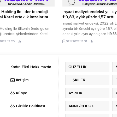
Holding ile lider teknoloji
İnşaat maliyet endeksi yıllık 
si Karel ortaklık imzalarını
119,83, aylık yüzde 1,57 arttı
İnşaat maliyet endeksi, 2022 yılı E
olding ile ülkenin önde gelen
ayında bir önceki aya göre 1,57, bi
i üreticisi şirketlerinden Karel
önceki yılın aynı ayına göre 119,83 
a hisse devir işlemleri, resmi
.2022 19:20
10.11.2022 13:31
rin sonuçlanmasının ardından
eşti.
Kadın Fikri Hakkımızda
GÜZELLİK
İletişim
İLİŞKİLER
Künye
AYRILIK
Gizlilik Politikası
ANNE/ÇOCUK