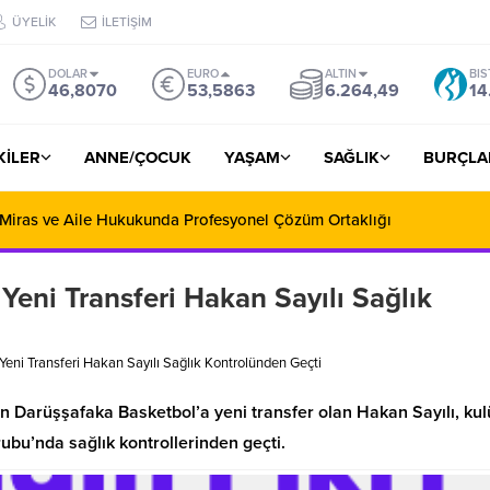
ÜYELİK
İLETİŞİM
DOLAR
EURO
ALTIN
BIS
46,8070
53,5863
6.264,49
14
ŞKİLER
ANNE/ÇOCUK
YAŞAM
SAĞLIK
BURÇLA
 Miras ve Aile Hukukunda Profesyonel Çözüm Ortaklığı
Yeni Transferi Hakan Sayılı Sağlık
eni Transferi Hakan Sayılı Sağlık Kontrolünden Geçti
en Darüşşafaka Basketbol’a yeni transfer olan Hakan Sayılı, ku
ubu’nda sağlık kontrollerinden geçti.