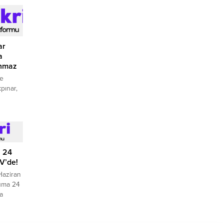
ar
a
unmaz
ve
pınar,
n yerli
n
pki
” 24
V’de!
Haziran
uma 24
a