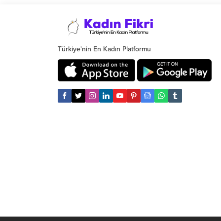
KOÜ Umuttepe Yerleşkesi ve Tıp
sağlıklı
Fakültesine ulaşımın sağlandığı yolda
yerleşim
bozuk kısmı onardı.
riskler
çalışır
anlayış
Türkiye'nin En Kadın Platformu