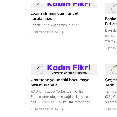
Lozan olmasa cumhuriyet
kurulamazdı
Başkan
Birliğ
Lozan Barış Antlaşması’nın 99.
Bayrakl
25.07.2022 15:00
şantiye
yüze ya
buluştu
05.10
Umuttepe yolundaki bozulmaya
Çeşme
hızlı müdahale
Tarih 
KOÜ Umuttepe Yerleşkesi ve Tıp
Tarım v
Fakültesine ulaşımın sağlandığı yolda
(DSİ) G
bozuk kısım Yol Bakım Timi tarafından
sulamay
trafik aksatılmadan onarılarak asfaltlandı
çalışma
26.07.2022 12:40
12.09
Kocaeli Büyükşehir Belediyesi ekipleri,
yüksek 