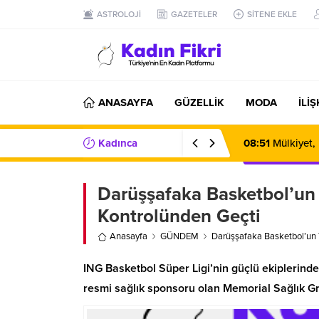
ASTROLOJİ
GAZETELER
SİTENE EKLE
ANASAYFA
GÜZELLİK
MODA
İLİ
Kadınca
08:51
Mülkiyet,
Haberler/Bilgiler
Darüşşafaka Basketbol’un 
Kontrolünden Geçti
Anasayfa
GÜNDEM
Darüşşafaka Basketbol’un Y
ING Basketbol Süper Ligi’nin güçlü ekiplerind
resmi sağlık sponsoru olan Memorial Sağlık Gr