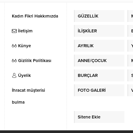
 ve içilebilir su ulaştırmak ve
 yerleri ile tarım arazilerini taşkın
ine karşı korumak için tüm gücüyle
Kadın Fikri Hakkımızda
GÜZELLİK
ken, sürdürülebilir su yönetimi
ıyla da suyun her damlasına...
İletişim
İLİŞKİLER
Künye
AYRILIK
Gizlilik Politikası
ANNE/ÇOCUK
Üyelik
BURÇLAR
İhracat müşterisi
FOTO GALERİ
bulma
Sitene Ekle