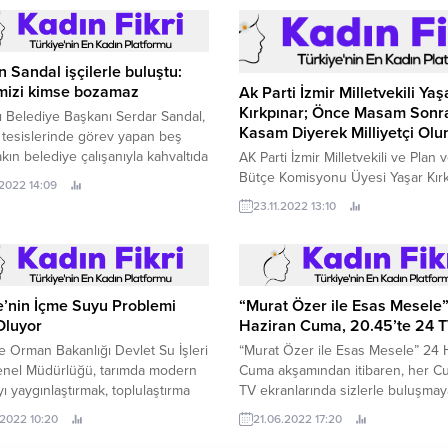
 Sandal işçilerle buluştu:
imizi kimse bozamaz
Ak Parti İzmir Milletvekili Yaş
Kırkpınar; Önce Masam Sonr
ı Belediye Başkanı Serdar Sandal,
Kasam Diyerek Milliyetçi Ol
 tesislerinde görev yapan beş
kın belediye çalışanıyla kahvaltıda
AK Parti İzmir Milletvekili ve Plan 
.
Bütçe Komisyonu Üyesi Yaşar Kırk
.2022 14:09
TBMM’de devam eden bütçe
23.11.2022 13:10
görüşmeleri kapsamında hükümeti
ve milli sanayi programını eleştire
muhalefet milletvekillerine sert te
gösterdi.
’nin İçme Suyu Problemi
“Murat Özer ile Esas Mesele
Oluyor
Haziran Cuma, 20.45’te 24 T
e Orman Bakanlığı Devlet Su İşleri
“Murat Özer ile Esas Mesele” 24 
enel Müdürlüğü, tarımda modern
Cuma akşamından itibaren, her C
ı yaygınlaştırmak, toplulaştırma
TV ekranlarında sizlerle buluşmay
larıyla tarım arazilerinden en
hazırlanıyor.
.2022 10:20
21.06.2022 17:20
faydayı sağlamak, musluklara