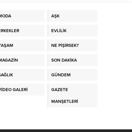
MODA
AŞK
ERKEKLER
EVLİLİK
YAŞAM
NE PİŞİRSEK?
MAGAZİN
SON DAKİKA
SAĞLIK
GÜNDEM
VİDEO GALERİ
GAZETE
MANŞETLERİ