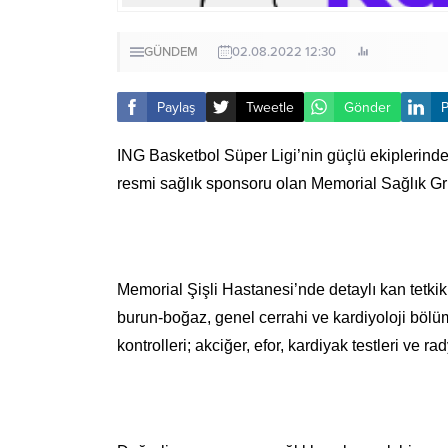
GÜNDEM
02.08.2022 12:30
Paylaş
Tweetle
Gönder
P
ING Basketbol Süper Ligi’nin güçlü ekiplerind
resmi sağlık sponsoru olan Memorial Sağlık Gru
Memorial Şişli Hastanesi’nde detaylı kan tetkikle
burun-boğaz, genel cerrahi ve kardiyoloji böl
kontrolleri; akciğer, efor, kardiyak testleri ve 