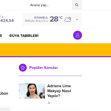
28
T
°C
İSTANBUL
.424,54
PARÇALI BULUTLU
R
RÜYA TABİRLERİ
Popüler Konular
Adriana Lima
Makyajı Nasıl
lübün
Yapılır?