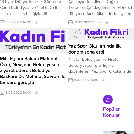
18 Eylül Dünya Temizlik Gününde
Çankaya Belediyesi Doğan
Çorlu Belediyesi ve "Let's Do It
Taşdelen Çağdaş Sanatlar Merkezi
Türkiye" ile iş birliğiyle 38
dünyanın farklı ülkelerinden gelen
dönümlük alanda temizlik çalışması
gençleri ve genç diplomatları iklim
19.09.2022 14:20
30.06.2022 13:00
yapıldı.
krizi panelinde bir araya getirdi.
Yaz Spor Okulları’nda ilk
dönem sona erdi
Milli Eğitim Bakanı Mahmut
Nilüfer Belediyesi ve Nilüfer
Özer, Nevşehir Belediyesi’ni
Belediyespor iş birliğiyle
ziyaret ederek Belediye
düzenlenen Yaz Spor Okulları’nda
Başkanı Dr. Mehmet Savran ile
yüzme, basketbol, voleybol, masa
01.07.2022 15:10
bir süre görüştü
tenisi, kort tenisi, squash,
cimnastik, branşlarında dereceye
2022-2023 Eğitim Öğretim dönemi
19.08.2022 19:40
giren 1.
açılışında çeşitli açılış ve toplantılara
katılmak üzere Nevşehir’e gelen
Milli Eğitim Bakanı Özer, Nevşehir
Popüler
Belediyesi’ni de ziyaret etti.
Konular