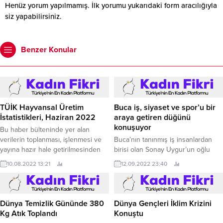
Henüz yorum yapılmamış. İlk yorumu yukarıdaki form aracılığıyla
siz yapabilirsiniz.
Benzer Konular
TÜİK Hayvansal Üretim
Buca iş, siyaset ve spor’u bir
İstatistikleri, Haziran 2022
araya getiren düğünü
konuşuyor
Bu haber bülteninde yer alan
verilerin toplanması, işlenmesi ve
Buca’nın tanınmış iş insanlardan
yayına hazır hale getirilmesinden
birisi olan Sonay Uygur’un oğlu
Tarım ve Orman Bakanlığı,
Çağan, Buca Karnaval Luxury’de
10.08.2022 13:21
12.09.2022 23:40
yayımlanmasından Türkiye İstatistik
düzenlenen muhteşem düğünle
Kurumu sorumludur.
erkekliğe ilk adımını attı.
Dünya Temizlik Gününde 380
Dünya Gençleri İklim Krizini
Kg Atık Toplandı
Konuştu