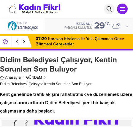
29
BIST
°C
İSTANBUL
14.158,63
PARÇALI BULUTLU
07:20
Karavan Kiralama ile Yola Çıkmadan Önce
Bilinmesi Gerekenler
Didim Belediyesi Çalışıyor, Kentin
Sorunları Son Buluyor
Anasayfa
GÜNDEM
Didim Belediyesi Çalışıyor, Kentin Sorunları Son Buluyor
Kent genelinde trafik akışını rahatlatmak ve düzenlemek üzere
çalışmalarını arttıran Didim Belediyesi, yeni bir kavşak
çalışmasına daha başladı.