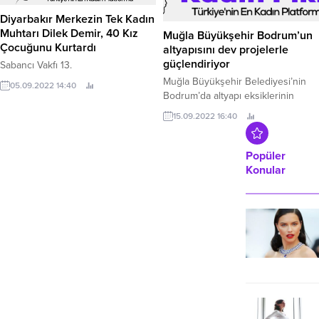
Diyarbakır Merkezin Tek Kadın
Muğla Büyükşehir Bodrum’un
Muhtarı Dilek Demir, 40 Kız
altyapısını dev projelerle
Çocuğunu Kurtardı
güçlendiriyor
Sabancı Vakfı 13.
Muğla Büyükşehir Belediyesi’nin
Bodrum’da altyapı eksiklerinin
05.09.2022 14:40
tamamlanması için başlattığı 1 milyar
15.09.2022 16:40
260 Milyon TL’lik altyapı yatırım
projeleri devam ediyor.
Popüler
Konular