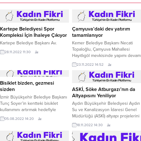
Kartepe Belediyesi Spor
Çamyuva’daki dev yatırım
Kompleksi İçin İhaleye Çıkıyor
tamamlanıyor
Kartepe Belediye Başkanı Av.
Kemer Belediye Başkanı Necati
Topaloğlu, Çamyuva Mahallesi
28.11.2022 11:30
Hayıtlıgöl mevkisinde yapımı devam
eden altyapı çalışmalarını yerinde
23.11.2022 14:52
inceleyerek çalışmalarda gelinen
son nokta hakkında bilgi aldı.
Bisiklet bizden, gezmesi
ASKİ, Söke Atburgazı’nın da
sizden
Altyapısını Yeniliyor
İzmir Büyükşehir Belediye Başkanı
Aydın Büyükşehir Belediyesi Aydın
Tunç Soyer’in kentteki bisiklet
Su ve Kanalizasyon İdaresi Genel
kullanımını artırmak hedefiyle
Müdürlüğü (ASKİ) altyapı projelerini
çalışmalarını sürdüren İzmir
05.08.2022 14:20
hayata geçirmeye devam ediyor.
Büyükşehir Belediyesi’nin “Bisiklet
18.11.2022 14:30
bizden, gezmesi sizden”
uygulaması büyük ilgi görüyor.