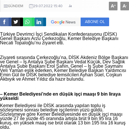
A
A
+
-
GÜNDEM
29.07.2022 15:40
ABONE OL
Türkiye Devrimci İşçi Sendikaları Konfederasyonu (DİSK)
Genel Başkanı Arzu Çerkezoğlu, Kemer Belediye Başkanı
Necati Topaloğlu’nu ziyaret etti.
Ziyareti sırasında Çerkezoğlu’na, DİSK Akdeniz Bölge Başkanı
ve Genel – İş Antalya Şube Başkanı Vedat Küçük, Dev Sağlık
Antalya Şube Başkanı Erol Şahin, Genel – İş Şube Saymanı
Veli Yaman eşlik ederken, Kemer Belediye Başkan Yardımcısı
Emin Gül ile DİSK belediye temsilcileri Ayhan Süel, Coşkun
Akbıyık ve Ahmet Yıldız da hazır bulundu.
– Kemer Belediyesi’nde en düşük işçi maaşı 9 bin liraya
yükseldi
Kemer Belediyesi ile DİSK arasında yapılan toplu iş
sözleşmesi sonrası belediye işçilerinin yüzü güldü.
Sözleşmeye göre Kemer Belediyesinde en düşük işçi maaşı
yüzde 27 ile yüzde 45 oranında artışla brüt 9 bin 95 lira 16
kuruş, en yüksek maaş ise brüt olarak 13 bin 195 lira 16 kuruş
oldu.