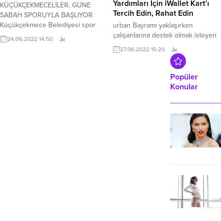
Yardımları İçin iWallet Kart’ı
KÜÇÜKÇEKMECELİLER, GÜNE
Tercih Edin, Rahat Edin
SABAH SPORUYLA BAŞLIYOR
Küçükçekmece Belediyesi spor
urban Bayramı yaklaşırken
yaparak sağlıklı bir hayat sürmek
çalışanlarına destek olmak isteyen
24.06.2022 14:50
isteyen Küçükçekmecelileri,
firmaların arayışına çözüm iWallet
27.06.2022 15:20
profesyonel eğitmenler eşliğinde
ile geliyor.
spor yapmaya davet ediyor.
Popüler
Konular