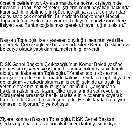
ücretini belirlemiyor. Aynı zamanda demokratik işleyişin de
nüvesidir. Toplu sözleşmeler, işçilerin kendi hayatları hakkında
karar sahibi olabilmelerini güvence altına alacak olmasından
dolayısıyla çok önemlidir. Bu nedenle Başkanımız Necati
Topaloğlu’na teşekkür ediyorum. Türkiye’nin böyle örneklere
ihtiyacı var. Bunun çoğaltılması gerekir. Hayırlı uğurlu olsun.”
Başkan Topaloğlu ise ziyaretten duyduğu memnuniyeti dile
getirerek, Çerkezoğlu ve beraberindekilere Kemer hakkında ve
belediye olarak yaptıkları hizmetler bilgiler verdi.
DİSK Genel Başkanı Çerkezoğlu’nun Kemer Belediyesi’ne
gelmesinin iş veren ve işçinin bir arada bulunmasının kanıtı
olduğunu ifade eden Topaloğlu, “Yapılan toplu sözleşme
görüşmelerinde son bir madde kalmıştı. Onda da toplantıya ben
de katıldım ve arkadaşlarımızın istediği şekilde anlaştık. İş
veren olarak biz mutluyuz, işçiler de mutlu. Çalışanların
haklarını alabilmesi lazım. Ülke koşullarında yetmeyebilir.
Görüşmeler sırasında her iki tarafta elini vicdanına koyarak
hareket etti. Güzel bir sözleşme oldu. Her iki tarafa da hayırlı
olmasını diliyorum.” diye konuştu.
Ziyaret sonrası Başkan Topaloğlu, DİSK Genel Başkanı
Çerkezoğlu’na ardıç ve portakal çiçeği kolonyası hediye etti.