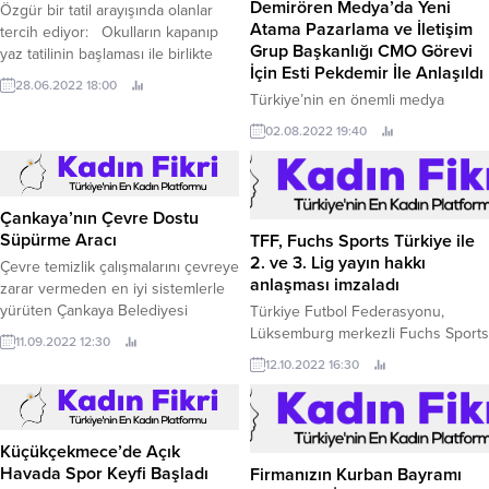
Demirören Medya’da Yeni
Özgür bir tatil arayışında olanlar
Atama Pazarlama ve İletişim
tercih ediyor: Okulların kapanıp
Grup Başkanlığı CMO Görevi
yaz tatilinin başlaması ile birlikte
İçin Esti Pekdemir İle Anlaşıldı
tüketiciler tatil planı yapmaya
28.06.2022 18:00
başladılar.
Türkiye’nin en önemli medya
kuruluşları arasında yer alan
02.08.2022 19:40
Demirören Medya, yeni bir
yapılanma sürecine girdi.
Çankaya’nın Çevre Dostu
Süpürme Aracı
TFF, Fuchs Sports Türkiye ile
2. ve 3. Lig yayın hakkı
Çevre temizlik çalışmalarını çevreye
anlaşması imzaladı
zarar vermeden en iyi sistemlerle
yürüten Çankaya Belediyesi
Türkiye Futbol Federasyonu,
doğaya zararı olmayan sıfır
Lüksemburg merkezli Fuchs Sports
11.09.2022 12:30
emisyonlu yeni aracının deneme
Türkiye firmasıyla 5 yıllık TFF 2.
12.10.2022 16:30
kullanımlarına başladı.
Küçükçekmece’de Açık
Havada Spor Keyfi Başladı
Firmanızın Kurban Bayramı