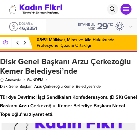
29
DOLAR
°C
İSTANBUL
46,8351
AÇIK
08:51
Mülkiyet, Miras ve Aile Hukukunda
Profesyonel Çözüm Ortaklığı
Disk Genel Başkanı Arzu Çerkezoğlu
Kemer Belediyesi’nde
Anasayfa
GÜNDEM
Disk Genel Başkanı Arzu Çerkezoğlu Kemer Belediyesi’nde
Türkiye Devrimci İşçi Sendikaları Konfederasyonu (DİSK) Genel
Başkanı Arzu Çerkezoğlu, Kemer Belediye Başkanı Necati
Topaloğlu’nu ziyaret etti.