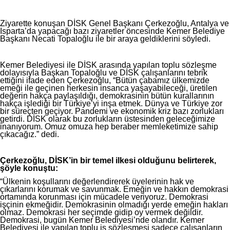
Ziyarette konuşan DİSK Genel Başkanı Çerkezoğlu, Antalya ve
Isparta’da yapacağı bazı ziyaretler öncesinde Kemer Belediye
Başkanı Necati Topaloğlu ile bir araya geldiklerini söyledi.
Kemer Belediyesi ile DİSK arasında yapılan toplu sözleşme
dolayısıyla Başkan Topaloğlu ve DİSK çalışanlarını tebrik
ettiğini ifade eden Çerkezoğlu, “Bütün çabamız ülkemizde
emeği ile geçinen herkesin insanca yaşayabileceği, üretilen
değerin hakça paylaşıldığı, demokrasinin bütün kurallarının
hakça işlediği bir Türkiye’yi inşa etmek. Dünya ve Türkiye zor
bir süreçten geçiyor. Pandemi ve ekonomik kriz bazı zorlukları
getirdi. DİSK olarak bu zorlukların üstesinden geleceğimize
inanıyorum. Omuz omuza hep beraber memleketimize sahip
çıkacağız.” dedi.
Çerkezoğlu, DİSK’in bir temel ilkesi olduğunu belirterek,
şöyle konuştu:
“Ülkenin koşullarını değerlendirerek üyelerinin hak ve
çıkarlarını korumak ve savunmak. Emeğin ve hakkın demokrasi
ortamında korunması için mücadele veriyoruz. Demokrasi
işçinin ekmeğidir. Demokrasinin olmadığı yerde emeğin hakları
olmaz. Demokrasi her seçimde gidip oy vermek değildir.
Demokrasi, bugün Kemer Belediyesi’nde olandır. Kemer
Belediyesi ile yapılan toplu iş sözleşmesi sadece çalışanların