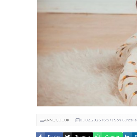
ANNE/ÇOCUK
03.02.2026 16:57 | Son Güncell
Paylaş
Tweetle
Gönder
P