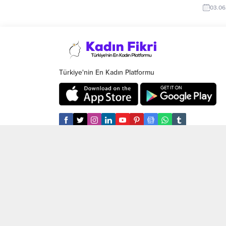
araba s
ile beslenen tüm bebeklerde karın ağrısı
03.06
hangi 
ve ağlama görülür. Bu durumda iyi bir
inceley
gün geçirmelerini engeller. Gaz
Çocuğun
probleminin önüne geçmek için...
sesli v
karanlı
Türkiye'nin En Kadın Platformu