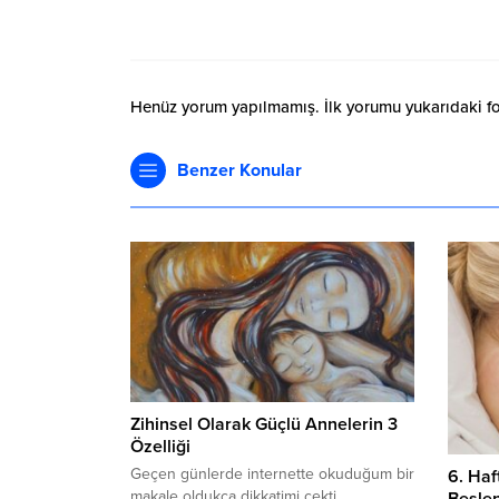
Henüz yorum yapılmamış. İlk yorumu yukarıdaki form
Benzer Konular
Zihinsel Olarak Güçlü Annelerin 3
Özelliği
Geçen günlerde internette okuduğum bir
6. Haf
makale oldukça dikkatimi çekti.