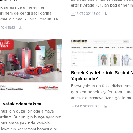
melidir?
arttırır. Arada kurulan bağ annenin
ik süresince anneler hem
bebeğim tedirgin ve huzursuz mu
ri hem de kendi sağlıklarına
12.07.2021 15:00
korkuyor mu gibi duygularını anla
tmelidir. Sağlıklı bir vücudun ise
sağlar. Bebek için ise bu güveni v
uralı dengeli beslenmektir.
2024 16:13
çevreyi algılama yoludur. Anne il
 süreci devam ederken 6. haftada
arasında oluşan bu şey çocuğun h
sıl beslenmelidir, Hangi gıdaları
lidir ve annenin yaşadığı
ler hakkında detaylı bilgileri
elirtileri.net ekibi olarak derledik.
ada Anne Nasıl Beslenmelidir? B12
i açısından zengin...
Bebek Kıyafetlerinin Seçimi N
Yapılmalıdır?
Ebeveynlerin en fazla dikkat etme
gereken bebek kıyafeti konusunda
adımlar atmamaya özen göstermeli
ı yatak odası takımı
Bebeklerin cildi, dış ortama uyuml
04.11.2021 17:25
konusu olduğunda bir hayli hassas
uz için güzel bir oda almaya
sebeple, kıyafet alışverişlerinde b
erdiniz. Bunun için bütçe ayırdınız.
noktalara dikkat edilmesi, bebek s
nuz araba şeklinde karyola
olumsuz etkileyecek sonuçların
. Hayatının kahramanı babası gibi