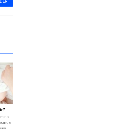
ir?
kımına
rasında
sını