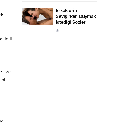
Erkeklerin
te
Sevişirken Duymak
İstediği Sözler
Neler?
ilgili
ası ve
ini
ız