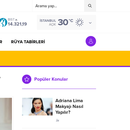
30
BIST
°C
İSTANBUL
14.321,19
AÇIK
R
RÜYA TABİRLERİ
?
Popüler Konular
Adriana Lima
Makyajı Nasıl
Yapılır?