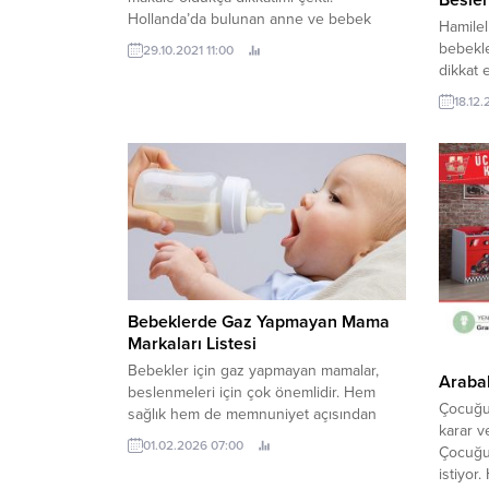
Beslen
Hollanda’da bulunan anne ve bebek
Hamilel
ilişkileri üzerine kurulu bir sağlık
bebekle
29.10.2021 11:00
merkezinin yapmış olduğunuz araştırma
dikkat e
sonucu, zihinsel olarak güçlü annelerin 3
temel k
18.12.
özelliği üzerine bilgiler veriyordu.
Gebelik
Çocuklarının Duygularını Yönlendirerek
anne na
Sağlıklı Sınırları Korurlar Anne adaylarının
tüketme
zihinsel olarak güçlü olduğu en önemli
değişim
taraflardan biri, duygularının...
gebelikb
6. Haft
vitamin
Bebeklerde Gaz Yapmayan Mama
Markaları Listesi
Bebekler için gaz yapmayan mamalar,
Arabal
beslenmeleri için çok önemlidir. Hem
Çocuğun
sağlık hem de memnuniyet açısından
karar v
kaygısız bir gün geçirmelerini sağlar.
01.02.2026 07:00
Çocuğu
Bebeklerde, mamalar gaza neden olabilir.
istiyor
Yenidoğan döneminden itibaren, mama