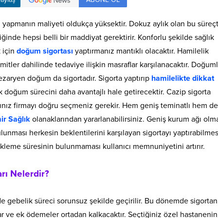
yapmanın maliyeti oldukça yüksektir. Dokuz aylık olan bu süreç
iğinde hepsi belli bir maddiyat gerektirir. Konforlu şekilde sağlık
 için
doğum sigortası
yaptırmanız mantıklı olacaktır. Hamilelik
ler dahilinde tedaviye ilişkin masraflar karşılanacaktır. Doğumla 
ezaryen doğum da sigortadır. Sigorta yaptırıp
hamilelikte dikkat
 doğum sürecini daha avantajlı hale getirecektir. Cazip sigorta
ağınız firmayı doğru seçmeniz gerekir. Hem geniş teminatlı hem de
r Sağlık
olanaklarından yararlanabilirsiniz. Geniş kurum ağı olm
ulunması herkesin beklentilerini karşılayan sigortayı yaptırabilmes
bekleme süresinin bulunmaması kullanıcı memnuniyetini artırır.
rı Nelerdir?
e gebelik süreci sorunsuz şekilde geçirilir. Bu dönemde sigortan
ar ve ek ödemeler ortadan kalkacaktır. Seçtiğiniz özel hastanenin