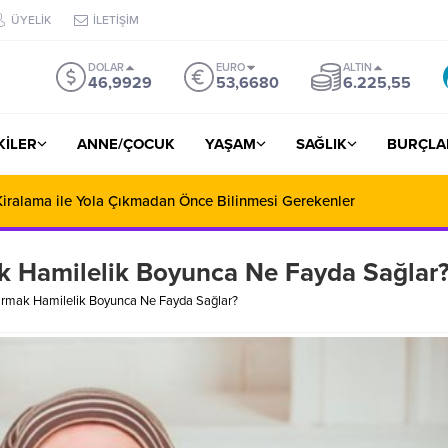
ÜYELİK
İLETİŞİM
DOLAR
EURO
ALTIN
46,9929
53,6680
6.225,55
ŞKİLER
ANNE/ÇOCUK
YAŞAM
SAĞLIK
BURÇLA
iralama ile Yola Çıkmadan Önce Bilinmesi Gerekenler
k Hamilelik Boyunca Ne Fayda Sağlar
ırmak Hamilelik Boyunca Ne Fayda Sağlar?