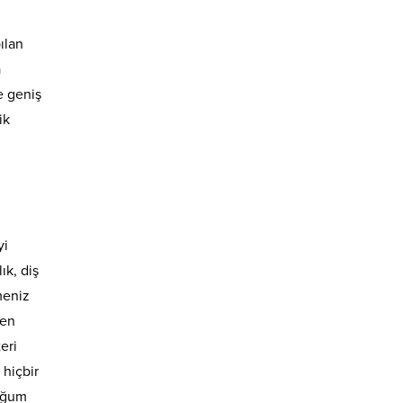
ılan
a
e geniş
ik
yi
ık, diş
meniz
 en
eri
 hiçbir
doğum