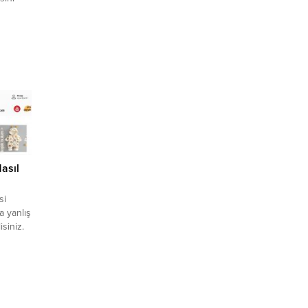
,
masını
e
e bebek
em...
asıl
si
 yanlış
siniz.
arı söz
tır. Bu
azı
ağlığını