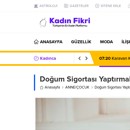
ASTROLOJİ
GAZETELER
SİTENE EKLE
ANASAYFA
GÜZELLİK
MODA
İLİ
Kadınca
07:20
Karavan K
Haberler/Bilgiler
Doğum Sigortası Yaptırma
Anasayfa
ANNE/ÇOCUK
Doğum Sigortası Yapt