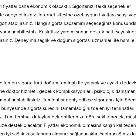
aki fiyatlar daha ekonomik olacaktır. Sigortanızı farklı seçenekler
e ödeyebilirsiniz. İnternet sitesine özel uygun fiyatlara satışı yap
göz atabilirsiniz. Hangi sigorta kapsamını seçeceğiniz konusund
 yararlanabilirsiniz. Kesintisiz yardım sunan destek hattı sayesind
irsiniz. Deneyimli sağlık ve doğum sigortası uzmanları ile hamilel
dilen bu sigorta türü doğum teminatı ile yatarak ve ayakta tedavi
nline doktor hizmeti, gebelik komplikasyonları, psikolojik danışmanl
minatlar alabilirsiniz. Teminatlar genişledikçe sigortanız için öde
 bünyesinde sigorta sürecini tamamladığınızda en iyi teminatları
niz. Tüm teminat detayları beklentilerinize göre şekillenecek, müşt
size destek olacaktır. Fiyatlar ekonomik olmasına karşın kaliteden
 iyi sağlık koşullarında almanız sağlanacaktır. Yaptıracağınız 