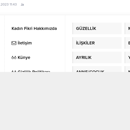
engellenmesini sağlar. Bebek
ahibi olmak. Peki buna uygun
.2023 11:43
Kıyafetlerinde Hangi Özellikler Ol
oda takımı mevcut? Hemen
Bebek kıyafetlerinin mümkünse o
elim. Arabalı karyola
ve...
uzun karyolası mutlaka ışıklı ,
e kumandalı olmalı. Onun hem
Kadın Fikri Hakkımızda
GÜZELLİK
k korkusunu yenmesi için...
İletişim
İLİŞKİLER
Künye
AYRILIK
Gizlilik Politikası
ANNE/ÇOCUK
Üyelik
BURÇLAR
İhracat müşterisi
FOTO GALERİ
bulma
Sitene Ekle