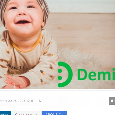
A
+
enme: 09.06.2026 12:11
ABONE OL
aylaş