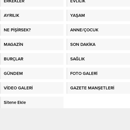
ERKEKLER
EVLİLİK
AYRILIK
YAŞAM
NE PİŞİRSEK?
ANNE/ÇOCUK
MAGAZİN
SON DAKİKA
BURÇLAR
SAĞLIK
GÜNDEM
FOTO GALERİ
VİDEO GALERİ
GAZETE MANŞETLERİ
Sitene Ekle
En İyi Makaleler
/
En İyi Sosyal Platform
/
Kadın Fikri
/
Sağlık
/
Kadın
/
En