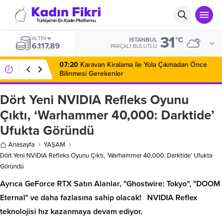
31
ALTIN
°C
İSTANBUL
6.117,89
PARÇALI BULUTLU
07:20
Karavan Kiralama ile Yola Çıkmadan Önce
Bilinmesi Gerekenler
Dört Yeni NVIDIA Refleks Oyunu
Çıktı, ‘Warhammer 40,000: Darktide’
Ufukta Göründü
Anasayfa
YAŞAM
Dört Yeni NVIDIA Refleks Oyunu Çıktı, ‘Warhammer 40,000: Darktide’ Ufukta
Göründü
Ayrıca GeForce RTX Satın Alanlar, "Ghostwire: Tokyo", "DOOM
Eternal" ve daha fazlasına sahip olacak! NVIDIA Reflex
teknolojisi hız kazanmaya devam ediyor.