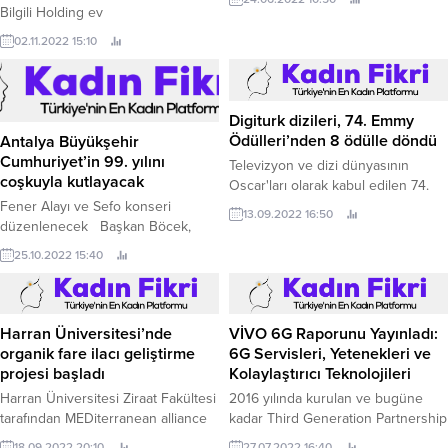
Bilgili Holding ev
sahipliğinde, İstanbul’un önde
02.11.2022 15:10
gelen kent yaşam ve kültür sanat
destinasyonlarından Akaretler
Sıraevler’de Artweeks@Akaretler başladı.
Digiturk dizileri, 74. Emmy
Ödülleri’nden 8 ödülle döndü
Antalya Büyükşehir
Cumhuriyet’in 99. yılını
Televizyon ve dizi dünyasının
coşkuyla kutlayacak
Oscar'ları olarak kabul edilen 74.
Fener Alayı ve Sefo konseri
13.09.2022 16:50
düzenlenecek Başkan Böcek,
Antalyalıları ve gençleri kutlamalara
25.10.2022 15:40
davet etti Antalya Büyükşehir
Belediyesi, 29 Ekim Cumhuriyet
Bayramı’nı büyük bir coşkuyla
kutlamaya hazırlanıyor.
Harran Üniversitesi’nde
organik fare ilacı geliştirme
VİVO 6G Raporunu Yayınladı:
projesi başladı
6G Servisleri, Yetenekleri ve
Kolaylaştırıcı Teknolojileri
Harran Üniversitesi Ziraat Fakültesi
tarafından MEDiterranean alliance
2016 yılında kurulan ve bugüne
for ecological PEST management
kadar Third Generation Partnership