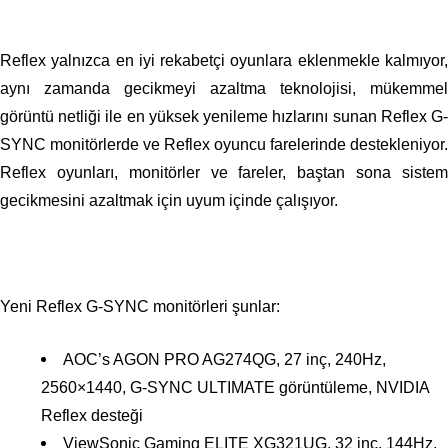
Reflex yalnızca en iyi rekabetçi oyunlara eklenmekle kalmıyor,
aynı zamanda gecikmeyi azaltma teknolojisi, mükemmel
görüntü netliği ile en yüksek yenileme hızlarını sunan Reflex G-
SYNC monitörlerde ve Reflex oyuncu farelerinde destekleniyor.
Reflex oyunları, monitörler ve fareler, baştan sona sistem
gecikmesini azaltmak için uyum içinde çalışıyor.
Yeni Reflex G-SYNC monitörleri şunlar:
AOC’s AGON PRO AG274QG, 27 inç, 240Hz,
2560×1440, G-SYNC ULTIMATE görüntüleme, NVIDIA
Reflex desteği
ViewSonic Gaming ELITE XG321UG, 32 inç, 144Hz,