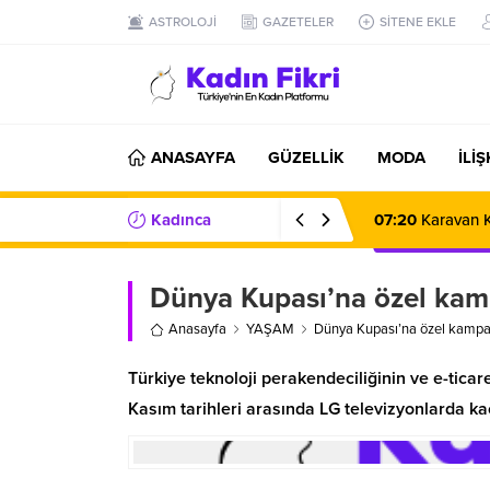
ASTROLOJİ
GAZETELER
SİTENE EKLE
ANASAYFA
GÜZELLİK
MODA
İLİ
Kadınca
07:20
Karavan K
Haberler/Bilgiler
Dünya Kupası’na özel kamp
Anasayfa
YAŞAM
Dünya Kupası’na özel kampan
Türkiye teknoloji perakendeciliğinin ve e-tic
Kasım tarihleri arasında LG televizyonlarda ka