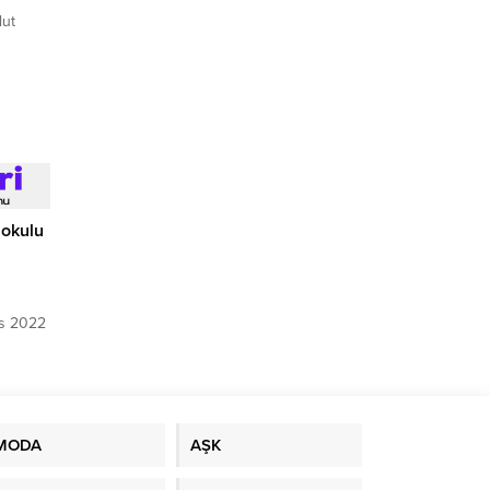
lut
 okulu
os 2022
üsü’nde
MODA
AŞK