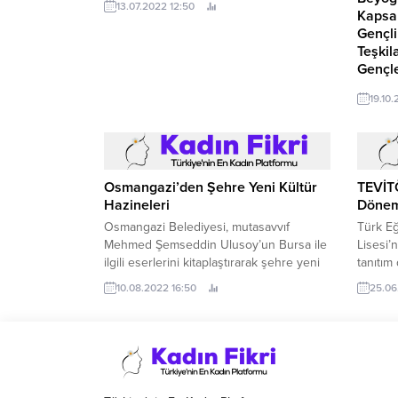
13.07.2022 12:50
Kapsam
Gençl
Teşkil
Gençle
T.
19.10.
Osmangazi’den Şehre Yeni Kültür
TEVİTÖ
Hazineleri
Dönem
Osmangazi Belediyesi, mutasavvıf
Türk Eğ
Mehmed Şemseddin Ulusoy’un Bursa ile
Lisesi’
ilgili eserlerini kitaplaştırarak şehre yeni
tanıtım
kültür hazineleri kazandırdı.
10.08.2022 16:50
25.06