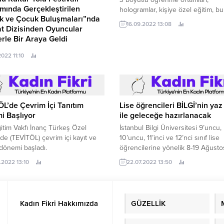
ında Gerçekleştirilen
hologramlar, kişiye özel eğitim, bu
ik ve Çocuk Buluşmaları”nda
bilişim.
16.09.2022 13:08
at Dizisinden Oyuncular
rle Bir Araya Geldi
2022 11:10
L’de Çevrim İçi Tanıtım
Lise öğrencileri BİLGİ’nin yaz
i Başlıyor
ile geleceğe hazırlanacak
itim Vakfı İnanç Türkeş Özel
İstanbul Bilgi Üniversitesi 9’uncu,
nde (TEVİTÖL) çevrim içi kayıt ve
10’uncu, 11’inci ve 12’nci sınıf lise
 dönemi başladı.
öğrencilerine yönelik 8-19 Ağust
tarihlerinde santralistanbul Kamp
.2022 13:10
22.07.2022 13:50
“BİLGİ Lise Yaz Okulu” düzenliyor.
Kadın Fikri Hakkımızda
GÜZELLİK