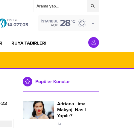
28
BIST
°C
İSTANBUL
14.077,03
AÇIK
R
RÜYA TABİRLERİ
Popüler Konular
5-23
Adriana Lima
Makyajı Nasıl
Yapılır?