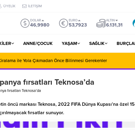
ÜYELİK
İLETİŞİM
DOLAR
EURO
ALTIN
46,9980
53,7923
6.131,31
ŞKİLER
ANNE/ÇOCUK
YAŞAM
SAĞLIK
BURÇLA
iralama ile Yola Çıkmadan Önce Bilinmesi Gerekenler
anya fırsatları Teknosa’da
ya fırsatları Teknosa’da
aretin öncü markası Teknosa, 2022 FIFA Dünya Kupası’na özel 1
çırılmayacak fırsatlar sunuyor.