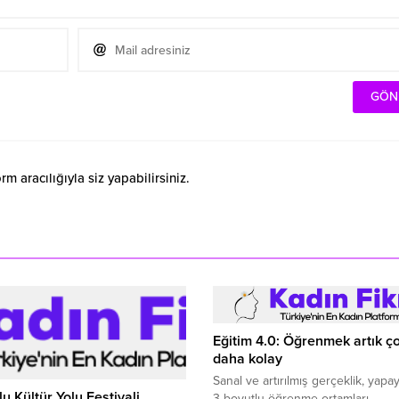
 aracılığıyla siz yapabilirsiniz.
Eğitim 4.0: Öğrenmek artık ç
daha kolay
Sanal ve artırılmış gerçeklik, yapa
u Kültür Yolu Festivali
3 boyutlu öğrenme ortamları,