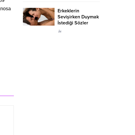
189
eknosa
Erkeklerin
Sevişirken Duymak
İstediği Sözler
Neler?