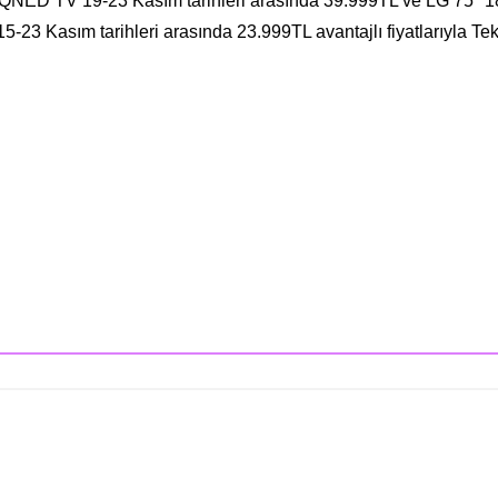
n QNED TV 19-23 Kasım tarihleri arasında 39.999TL ve LG 75" 
-23 Kasım tarihleri arasında 23.999TL avantajlı fiyatlarıyla T