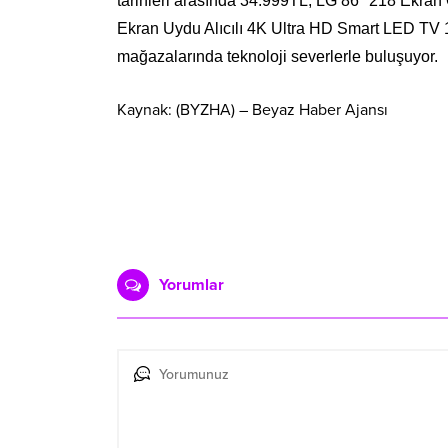
tarihleri arasında 34.999TL, LG 86" 218 Ekra
Ekran Uydu Alıcılı 4K Ultra HD Smart LED TV 15
mağazalarında teknoloji severlerle buluşuyor.
Kaynak: (BYZHA) – Beyaz Haber Ajansı
Yorumlar