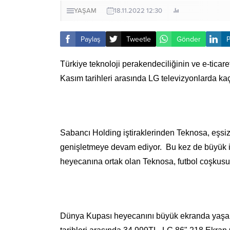
YAŞAM
18.11.2022 12:30
Paylaş
Tweetle
Gönder
P
Türkiye teknoloji perakendeciliğinin ve e-tic
Kasım tarihleri arasında LG televizyonlarda kaç
Sabancı Holding iştiraklerinden Teknosa, eşsiz 
genişletmeye devam ediyor. Bu kez de büyük i
heyecanına ortak olan Teknosa, futbol coşkusu
Dünya Kupası heyecanını büyük ekranda yaşam