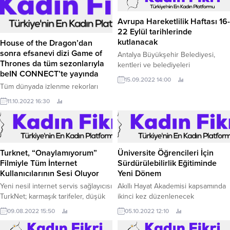
Avrupa Hareketlilik Haftası 16-
22 Eylül tarihlerinde
kutlanacak
House of the Dragon’dan
sonra efsanevi dizi Game of
Antalya Büyükşehir Belediyesi,
Thrones da tüm sezonlarıyla
kentleri ve belediyeleri
beIN CONNECT’te yayında
sürdürülebilir ulaşım tedbirleri
15.09.2022 14:00
almaya ve desteklemeye teşvik
Tüm dünyada izlenme rekorları
eden “Avrupa Hareketlilik Haftası”nı
kıran, sadece HBO’nun değil
11.10.2022 16:30
kutlamaya hazırlanıyor.
televizyon tarihinin bugüne kadar
en çok izlenen dizilerinden biri
olan Game of Thrones, beIN
CONNECT üzerinden tutkunu
olduğu sevenleriyle yeniden
Turknet, “Onaylamıyorum”
Üniversite Öğrencileri İçin
buluşuyor.
Filmiyle Tüm İnternet
Sürdürülebilirlik Eğitiminde
Kullanıcılarının Sesi Oluyor
Yeni Dönem
Yeni nesil internet servis sağlayıcısı
Akıllı Hayat Akademisi kapsamında
TurkNet; karmaşık tarifeler, düşük
ikinci kez düzenlenecek
kotalı paketler, cayma bedeli, düşük
Sürdürülebilir Bir Gelecek Eğitimi
09.08.2022 15:50
05.10.2022 12:10
internet hızı ya da taahhüt gibi
için başvurular 10 Ekim 2022
internet kullanıcılarını mağdur eden
tarihinde sona eriyor.