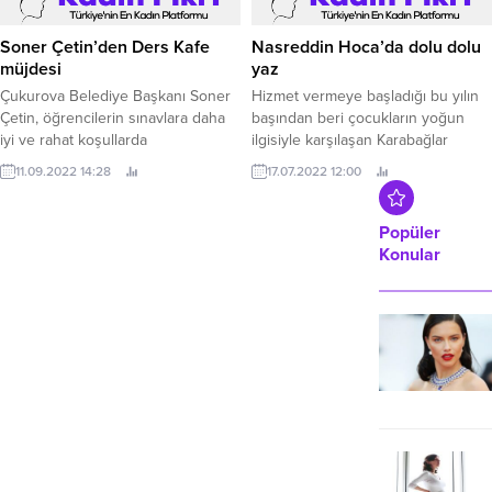
durumların altını çizmek ve
tüketicinin sesini sektöre duyurmak
Soner Çetin’den Ders Kafe
Nasreddin Hoca’da dolu dolu
için ONAYLAMIYORUM’ reklam
müjdesi
yaz
kampanyasını başlattı İnternet
Çukurova Belediye Başkanı Soner
Hizmet vermeye başladığı bu yılın
kullanıcılarına dünya
Çetin, öğrencilerin sınavlara daha
başından beri çocukların yoğun
standartlarındaki Gigabit hızlarda,...
iyi ve rahat koşullarda
ilgisiyle karşılaşan Karabağlar
hazırlanabilmesi için her semte
Belediyesi Nasreddin Hoca Çocuk
11.09.2022 14:28
17.07.2022 12:00
Ders Kafe açacaklarının müjdesini
Kültür Bilim Merkezi, Kurban
verdi.
Bayramı tatilinin ardından yaz
atölyeleriyle konuklarını
Popüler
ağırlayacak.
Konular