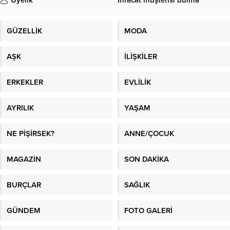
Üyelik
İhracat müşterisi bulma
GÜZELLİK
MODA
AŞK
İLİŞKİLER
ERKEKLER
EVLİLİK
AYRILIK
YAŞAM
NE PİŞİRSEK?
ANNE/ÇOCUK
MAGAZİN
SON DAKİKA
BURÇLAR
SAĞLIK
GÜNDEM
FOTO GALERİ