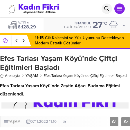
27
ALTIN
°C
İSTANBUL
6.128,29
HAFIF YAĞMURLU
11:15
Cilt Kalitesini ve Yüz Uyumunu Destekleyen
Modern Estetik Çözümler
Efes Tarlası Yaşam Köyü’nde Çiftçi
Eğitimleri Başladı
Anasayfa
YAŞAM
Efes Tarlası Yaşam Köyü’nde Çiftçi Eğitimleri Başladı
Efes Tarlası Yaşam Köyü’nde Zeytin Ağacı Budama Eğitimi
düzenlendi.
A
A
+
-
YAŞAM
07.11.2022 11:10