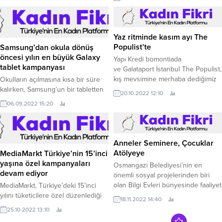
alan Digivega, Ford’un
teknolojideki öncü yaklaşımını bir
adım öteye taşıdı.
Yaz ritminde kasım ayı The
Populist’te
Samsung’dan okula dönüş
öncesi yılın en büyük Galaxy
Yapı Kredi bomontiada
tablet kampanyası
ve Galataport İstanbul The Populist,
kış mevsimine merhaba dediğimiz
Okulların açılmasına kısa bir süre
kasım ayında da yaz enerjisini
kalırken, Samsung’un bir tabletten
20.10.2022 12:10
aratmayan kesintisiz eğlenceye ev
beklenenin ötesine geçen yeni
06.09.2022 15:20
sahipliği yapmaya devam ediyor.
Galaxy Tab S8 Tablet serisi ile çok
sevilen modeli Galaxy Tab S7 FE
modelleri kaçırılmayacak bir
kampanya ile kullanıcılara
Anneler Seminere, Çocuklar
sunuluyor.
Atölyeye
MediaMarkt Türkiye’nin 15’inci
yaşına özel kampanyaları
Osmangazi Belediyesi’nin en
devam ediyor
önemli sosyal projelerinden biri
olan Bilgi Evleri bünyesinde faaliyet
MediaMarkt, Türkiye’deki 15’inci
gösteren Koza Çocuk Akademi’de
yılını tüketicilere özel düzenlediği
18.11.2022 14:40
düzenlenen ‘Anneler Seminere,
kampanyalarla kutlamaya devam
25.10.2022 13:10
Çocuklar Atölyeye’ etkinliğine
ediyor.