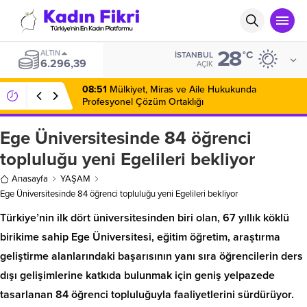
28
ALTIN
°C
İSTANBUL
6.296,39
AÇIK
08:51
Mülkiyet, Miras ve Aile Hukukunda
Profesyonel Çözüm Ortaklığı
Ege Üniversitesinde 84 öğrenci
topluluğu yeni Egelileri bekliyor
Anasayfa
YAŞAM
Ege Üniversitesinde 84 öğrenci topluluğu yeni Egelileri bekliyor
Türkiye’nin ilk dört üniversitesinden biri olan, 67 yıllık köklü
birikime sahip Ege Üniversitesi, eğitim öğretim, araştırma
geliştirme alanlarındaki başarısının yanı sıra öğrencilerin ders
dışı gelişimlerine katkıda bulunmak için geniş yelpazede
tasarlanan 84 öğrenci topluluğuyla faaliyetlerini sürdürüyor.