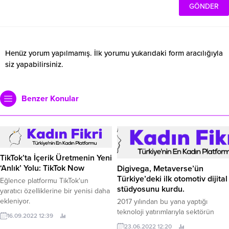
Henüz yorum yapılmamış. İlk yorumu yukarıdaki form aracılığıyla
siz yapabilirsiniz.
Benzer Konular
TikTok’ta İçerik Üretmenin Yeni
‘Anlık’ Yolu: TikTok Now
Digivega, Metaverse’ün
Türkiye’deki ilk otomotiv dijital
Eğlence platformu TikTok'un
stüdyosunu kurdu.
yaratıcı özelliklerine bir yenisi daha
ekleniyor.
2017 yılından bu yana yaptığı
teknoloji yatırımlarıyla sektörün
16.09.2022 12:39
önde gelen kuruluşları arasında yer
23.06.2022 12:20