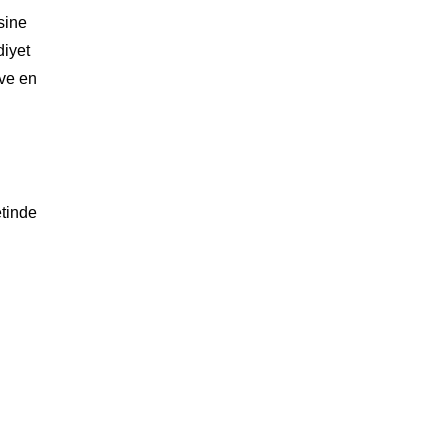
sine
diyet
 ve en
etinde