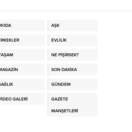
ına
an
MODA
AŞK
ERKEKLER
EVLİLİK
YAŞAM
NE PİŞİRSEK?
MAGAZİN
SON DAKİKA
SAĞLIK
GÜNDEM
VİDEO GALERİ
GAZETE
MANŞETLERİ