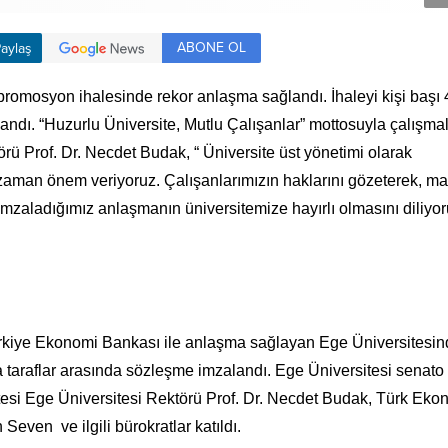
ABONE OL
aylaş
romosyon ihalesinde rekor anlaşma sağlandı. İhaleyi kişi başı 
dı. “Huzurlu Üniversite, Mutlu Çalışanlar” mottosuyla çalışmal
örü Prof. Dr. Necdet Budak, “ Üniversite üst yönetimi olarak
zaman önem veriyoruz. Çalışanlarımızın haklarını gözeterek, m
İmzaladığımız anlaşmanın üniversitemize hayırlı olmasını diliyo
iye Ekonomi Bankası ile anlaşma sağlayan Ege Üniversitesind
taraflar arasında sözleşme imzalandı. Ege Üniversitesi senato
esi Ege Üniversitesi Rektörü Prof. Dr. Necdet Budak, Türk Eko
ven ve ilgili bürokratlar katıldı.