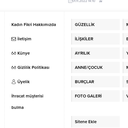
01.11.2022 14:10
arkılarının caz enstrümanlarıyla
ülkemiz eğlence ve sanat dünyas
racağı eğlenceli bir konsere ev
damgasını vurmuş isimlerden Ok
i yapıyor.
Bayülgen, Shakespeare’in III.
Kadın Fikri Hakkımızda
GÜZELLİK
İletişim
İLİŞKİLER
Künye
AYRILIK
Gizlilik Politikası
ANNE/ÇOCUK
Üyelik
BURÇLAR
İhracat müşterisi
FOTO GALERİ
bulma
Sitene Ekle