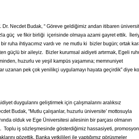
. Dr. Necdet Budak, “ Göreve geldiğimiz andan itibaren üniversi
 güç ve fikir birliği içerisinde olmaya azami gayret ettik. İleri
 bir ruha ihtiyacımız vardı ve ne mutlu ki bizler bugün; ortak kar
en güçlü bir aileyiz. Bizler kurumsal aidiyeti artırmak, Egeli ru
teminden, huzurlu ve yeşil kampüs yaşamına; memnuniyet
dar uzanan pek çok yenilikçi uygulamayı hayata geçirdik” diye k
diyet duygularını geliştirmek için çalışmalarını aralıksız
cdet Budak, “Mutlu çalışanlar, huzurlu üniversite’ mottosuyla
nında olduk ve Ege Üniversitesi ailesinin bir parçası olmanın
k. Toplu iş sözleşmesinde gösterdiğimiz hassasiyeti, promosyon
larını gözettik. Banka yetkilileri ile yaptığımız görüşmeler