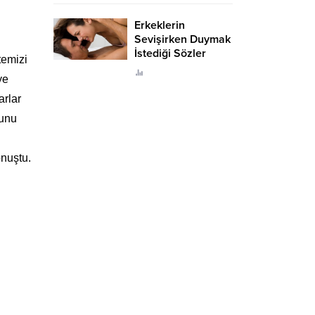
Erkeklerin
Sevişirken Duymak
İstediği Sözler
temizi
Neler?
ye
arlar
hunu
onuştu.