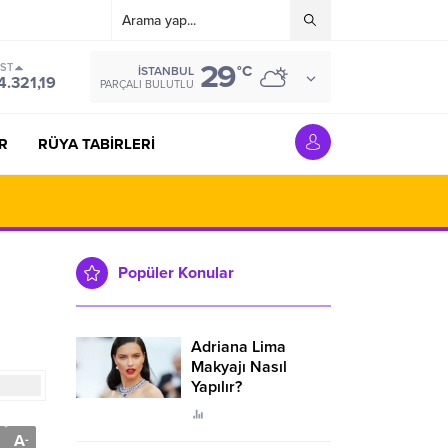
29
IST
°C
İSTANBUL
4.321,19
PARÇALI BULUTLU
R
RÜYA TABİRLERİ
Popüler Konular
Adriana Lima
Makyajı Nasıl
Yapılır?
A
-