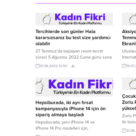
Tercihlerde son günler Hala
Aksiyo
kararsızsanız bu test size yardımcı
Temmu
olabilir
Ekranl
27 Temmuz’da başlayan resmi tercih
Uluslar
süresi 5 Ağustos 2022 Cuma günü sona
Interna
eriyor.
gerilim 
01.08.2022 13:50
19.07
FilmBox 
aksiyon
sürükley
serüven
Çocuk 
Zorlu 
Hepsiburada, iki ayrı fırsat
yüksel
kampanyasıyla iPhone 14 için ön
sipariş almaya başladı
Zorlu P
ile bul
Hepsiburada, yeni iPhone 14 ve
açık ha
iPhone 14 Pro modelleri için,
21.06
insanın
kaçırılmayacak bir fırsatla ön sipariş