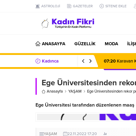
ASTROLOJİ
GAZETELER
SİTENE EKLE
ANASAYFA
GÜZELLİK
MODA
İLİ
Kadınca
07:20
Karavan K
Haberler/Bilgiler
Ege Üniversitesinden rek
Anasayfa
YAŞAM
Ege Üniversitesinden rekor 
Ege Üniversitesi tarafından düzenlenen maaş
YAŞAM
22.11.2022 17:20