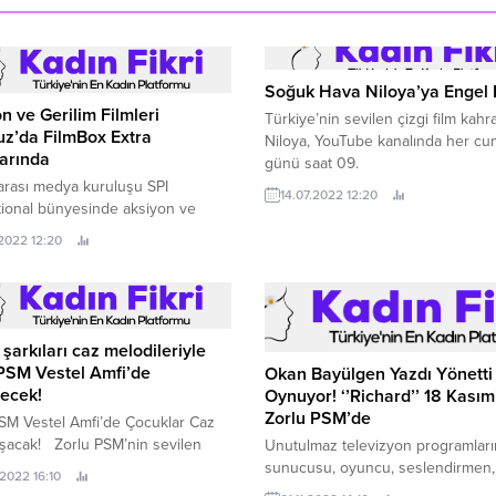
Soğuk Hava Niloya’ya Engel 
n ve Gerilim Filmleri
Türkiye’nin sevilen çizgi film kah
z’da FilmBox Extra
Niloya, YouTube kanalında her cu
arında
günü saat 09.
arası medya kuruluşu SPI
14.07.2022 12:20
tional bünyesinde aksiyon ve
ağırlıklı filmlere ağırlık veren
.2022 12:20
Extra, en parlak yıldızları,
, gerilim, heyecan dolu
ici öykülerle birleştiren filmlerle
in temposunu ekranlara taşıyor.
şarkıları caz melodileriyle
PSM Vestel Amfi’de
Okan Bayülgen Yazdı Yönetti
ecek!
Oynuyor! ‘’Richard’’ 18 Kasım
Zorlu PSM’de
SM Vestel Amfi’de Çocuklar Caz
uşacak! Zorlu PSM’nin sevilen
Unutulmaz televizyon programları
va mekanı Vestel Amfi, her yaştan
sunucusu, oyuncu, seslendirmen,
.2022 16:10
 kendi çocukluklarından hatırladığı
fotoğraf sanatçısı, yönetmen kimli