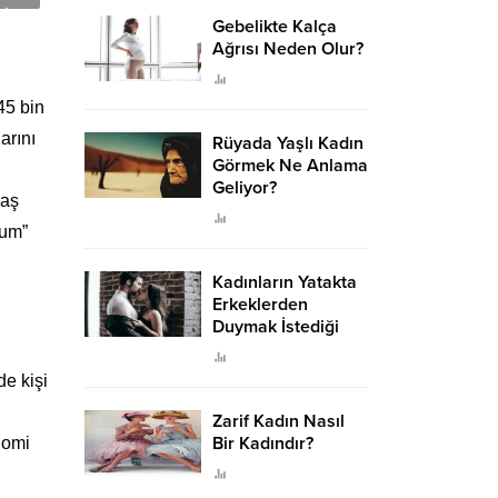
Gebelikte Kalça
Ağrısı Neden Olur?
45 bin
arını
Rüyada Yaşlı Kadın
Görmek Ne Anlama
Geliyor?
aaş
rum”
Kadınların Yatakta
Erkeklerden
Duymak İstediği
Sözler
e kişi
Zarif Kadın Nasıl
Bir Kadındır?
nomi