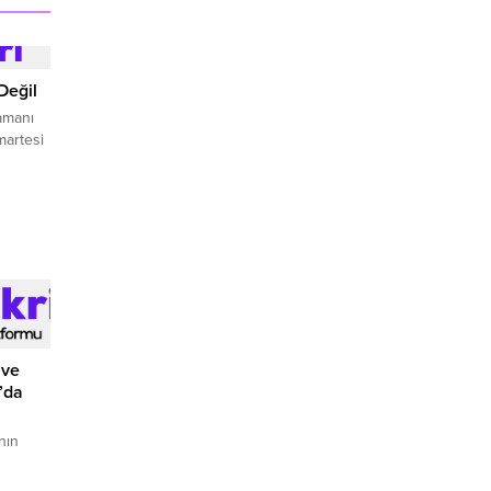
Değil
ramanı
martesi
 ve
’da
nın
ğiyle