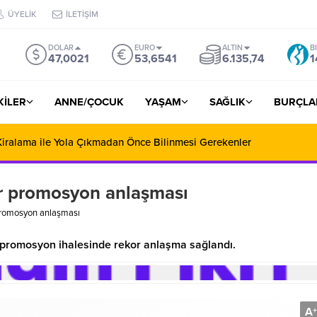
ÜYELİK
İLETİŞİM
DOLAR
EURO
ALTIN
B
47,0021
53,6541
6.135,74
1
ŞKİLER
ANNE/ÇOCUK
YAŞAM
SAĞLIK
BURÇLA
iralama ile Yola Çıkmadan Önce Bilinmesi Gerekenler
or promosyon anlaşması
promosyon anlaşması
 promosyon ihalesinde rekor anlaşma sağlandı.
A
+