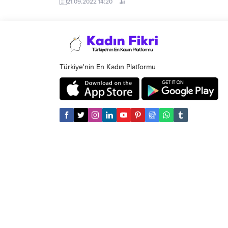
21.09.2022 14:20
çocuk ş
almaya başladı.
buluştu
sahipliğ
Türkiye'nin En Kadın Platformu