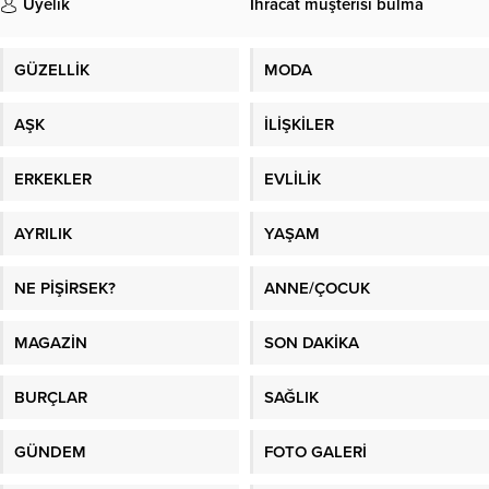
Üyelik
İhracat müşterisi bulma
GÜZELLİK
MODA
AŞK
İLİŞKİLER
ERKEKLER
EVLİLİK
AYRILIK
YAŞAM
NE PİŞİRSEK?
ANNE/ÇOCUK
MAGAZİN
SON DAKİKA
BURÇLAR
SAĞLIK
GÜNDEM
FOTO GALERİ