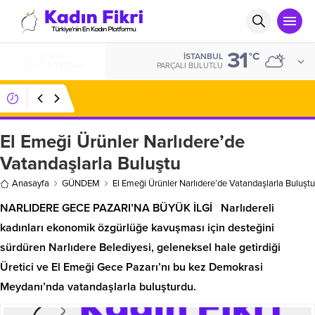
31
ALTIN
°C
İSTANBUL
6.111,44
PARÇALI BULUTLU
08:51
Mülkiyet, Miras ve Aile Hukukunda
Profesyonel Çözüm Ortaklığı
El Emeği Ürünler Narlıdere’de
Vatandaşlarla Buluştu
Anasayfa
GÜNDEM
El Emeği Ürünler Narlıdere’de Vatandaşlarla Buluştu
NARLIDERE GECE PAZARI’NA BÜYÜK İLGİ Narlıdereli
kadınları ekonomik özgürlüğe kavuşması için desteğini
sürdüren Narlıdere Belediyesi, geleneksel hale getirdiği
Üretici ve El Emeği Gece Pazarı’nı bu kez Demokrasi
Meydanı’nda vatandaşlarla buluşturdu.