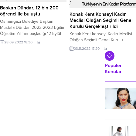
Başkan Dündar, 12 bin 200
öğrenci ile buluştu
Konak Kent Konseyi Kadın
Meclisi Olağan Seçimli Genel
Osmangazi Belediye Başkanı
Kurulu Gerçekleştirildi
Mustafa Dündar, 2022-2023 Eğitim
Öğretim Yılı’nın başladığı 12 Eylül
Konak Kent konseyi Kadın Meclisi
tarihinden itibaren her gün farklı bir
Olağan Seçimli Genel Kurulu
28.09.2022 18:30
okulda mesaiye başlayarak iki
Türkan Saylan Kültür Merkezinde
03.11.2022 17:20
haftada toplam 12 bin 200 öğrenci
gerçekleştirildi.
ile bir araya geldi.
Popüler
Konular