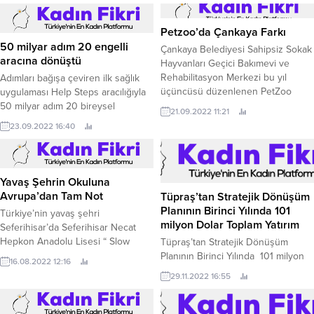
Petzoo’da Çankaya Farkı
50 milyar adım 20 engelli
Çankaya Belediyesi Sahipsiz Sokak
aracına dönüştü
Hayvanları Geçici Bakımevi ve
Rehabilitasyon Merkezi bu yıl
Adımları bağışa çeviren ilk sağlık
üçüncüsü düzenlenen PetZoo
uygulaması Help Steps aracılığıyla
Ankara Evcil Hayvan Ürünleri
50 milyar adım 20 bireysel
21.09.2022 11:21
Fuarı’nda ziyaretçilerin ilgi odağı
yararlanıcı için tekerlekli sandalye
23.09.2022 16:40
oldu.
ve engelli pusetine dönüştü.
Yavaş Şehrin Okuluna
Avrupa’dan Tam Not
Tüpraş’tan Stratejik Dönüşüm
Planının Birinci Yılında 101
Türkiye’nin yavaş şehri
milyon Dolar Toplam Yatırım
Seferihisar’da Seferihisar Necat
Hepkon Anadolu Lisesi “ Slow
Tüpraş’tan Stratejik Dönüşüm
Scholl of Slow City” projesi ile
Planının Birinci Yılında 101 milyon
16.08.2022 12:16
İzmir’den Erasmus’a seçilen tek
Dolar Toplam Yatırım Türkiye’nin
29.11.2022 16:55
okul oldu.
lider sanayi şirketi Tüpraş, “Stratejik
Dönüşüm Planı” yolculuğunda bir
yılı tamamladı.