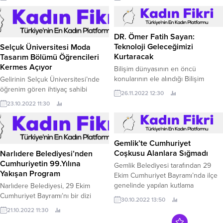
Tiyatroları, seyircisine keyifli bir
Aktivitelerin Görüntü İşleme ile
gece yaşattı.
Takibi ve Analizi” projesi,
TÜBİTAK'ın Yapay Zeka Ekosistem
Çağrısı kapsamında desteklenmeye
DR. Ömer Fatih Sayan:
değer bulundu.
Teknoloji Geleceğimizi
Selçuk Üniversitesi Moda
Kurtaracak
Tasarım Bölümü Öğrencileri
Kermes Açıyor
Bilişim dünyasının en öncü
konularının ele alındığı Bilişim
Gelirinin Selçuk Üniversitesi’nde
Zirvesi, “Dünyayı Teknoloji
öğrenim gören ihtiyaç sahibi
26.11.2022 12:30
Kurtaracak” ana temasıyla 24 Kasım
öğrencilere harcanacağı kermes 27
23.10.2022 11:30
Perşembe günü Fişekhane’de
Ekim Perşembe günü saat: 10:00
gerçekleştirildi.
da açılacak.
Gemlik’te Cumhuriyet
Coşkusu Alanlara Sığmadı
Narlıdere Belediyesi’nden
Cumhuriyetin 99.Yılına
Gemlik Belediyesi tarafından 29
Yakışan Program
Ekim Cumhuriyet Bayramı’nda ilçe
genelinde yapılan kutlama
Narlıdere Belediyesi, 29 Ekim
etkinliklerine binlerce kişi katıldı.
Cumhuriyet Bayramı’nı bir dizi
30.10.2022 13:50
etkinlikle kutlayacak.
21.10.2022 11:30