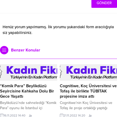
Henüz yorum yapılmamış. İlk yorumu yukarıdaki form aracılığıyla
siz yapabilirsiniz.
Benzer Konular
“Komik Para” Beylikdüzü
Cognitiwe, Koç Üniversitesi ve
Seyircisine Kahkaha Dolu Bir
Tofaş ile birlikte TÜBİTAK
Gece Yaşattı
projesine imza attı
Beylikdüzü’nde sahnelediği “Komik
Cognitiwe’nin Koç Ünivesitesi ve
Para” oyunu ile İstanbul içi
Tofaş ile proje ortaklığı yaptığı
turnelerine devam eden İBB Şehir
“Üretim Ortamında Hareket ve
16.11.2022 14:40
21.11.2022 14:20