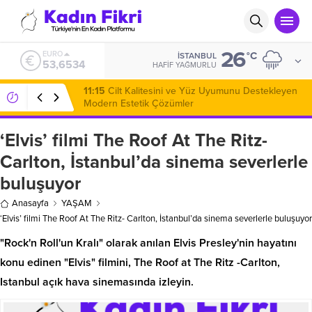
26
ALTIN
°C
İSTANBUL
6.145,49
HAFIF YAĞMURLU
07:20
Karavan Kiralama ile Yola Çıkmadan Önce
Bilinmesi Gerekenler
‘Elvis’ filmi The Roof At The Ritz-
Carlton, İstanbul’da sinema severlerle
buluşuyor
Anasayfa
YAŞAM
‘Elvis’ filmi The Roof At The Ritz- Carlton, İstanbul’da sinema severlerle buluşuyor
"Rock'n Roll'un Kralı" olarak anılan Elvis Presley'nin hayatını
konu edinen "Elvis" filmini, The Roof at The Ritz -Carlton,
Istanbul açık hava sinemasında izleyin.