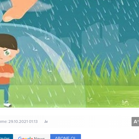
A
+
nme: 29.10.2021 01:13
ABONE OL
aylaş