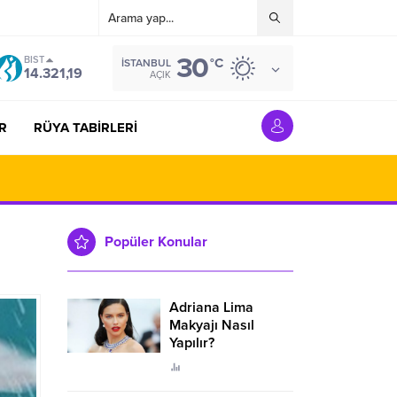
30
BIST
°C
İSTANBUL
14.321,19
AÇIK
R
RÜYA TABİRLERİ
Popüler Konular
Adriana Lima
Makyajı Nasıl
Yapılır?