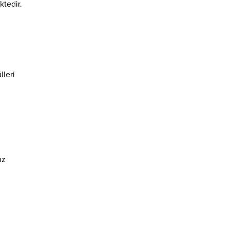
ktedir.
leri
ız