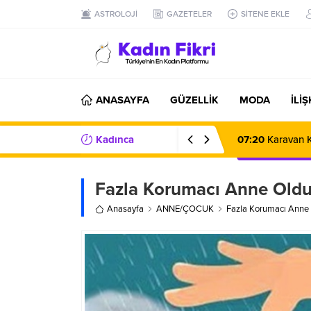
ASTROLOJİ
GAZETELER
SİTENE EKLE
ANASAYFA
GÜZELLİK
MODA
İLİ
Kadınca
07:20
Karavan K
Haberler/Bilgiler
Fazla Korumacı Anne Oldu
Anasayfa
ANNE/ÇOCUK
Fazla Korumacı Anne 