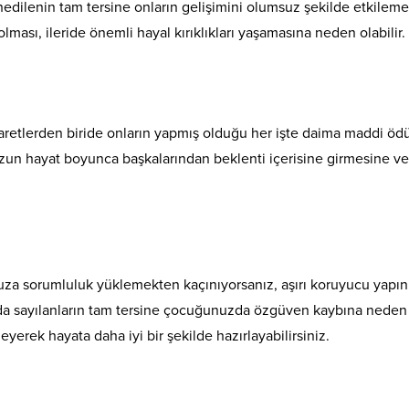
ilenin tam tersine onların gelişimini olumsuz şekilde etkileme
ası, ileride önemli hayal kırıklıkları yaşamasına neden olabilir.
tlerden biride onların yapmış olduğu her işte daima maddi ödül
un hayat boyunca başkalarından beklenti içerisine girmesine ve
za sorumluluk yüklemekten kaçınıyorsanız, aşırı koruyucu yapın
ıda sayılanların tam tersine çocuğunuzda özgüven kaybına neden
yerek hayata daha iyi bir şekilde hazırlayabilirsiniz.