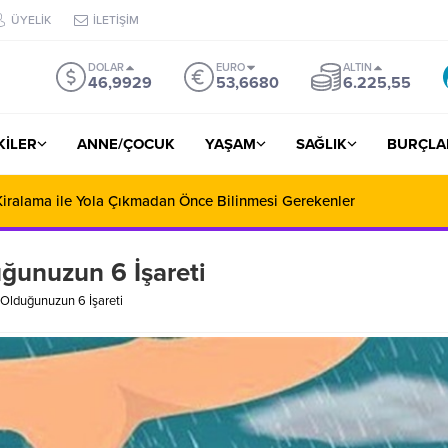
ÜYELİK
İLETİŞİM
DOLAR
EURO
ALTIN
46,9929
53,6680
6.225,55
ŞKİLER
ANNE/ÇOCUK
YAŞAM
SAĞLIK
BURÇLA
iralama ile Yola Çıkmadan Önce Bilinmesi Gerekenler
ğunuzun 6 İşareti
Olduğunuzun 6 İşareti