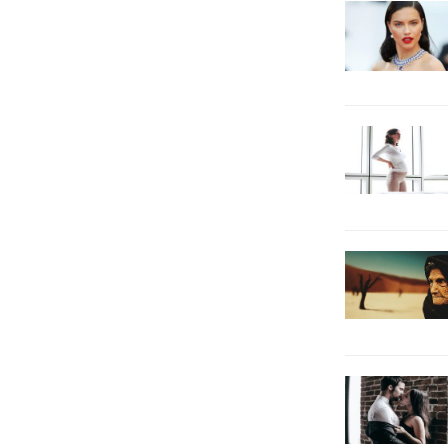
renkleriyle evinize taşımaya ne
dersiniz? ...