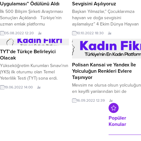
Uygulaması” Ödülünü Aldı
Sevgisini Aşılıyoruz
İlk 500 Bilişim Şirketi Araştırması
Başkan Yılmazlar,” Çocuklarımıza
Sonuçları Açıklandı Türkiye’nin
hayvan ve doğa sevgisini
uzman emlak platformu
aşılamalıyız” 4 Ekim Dünya Hayvan
hepsiemlak, Türkiye’nin İlk 500
Hakları Günü nedeniyle Beydağ
05.08.2022 12:20
10.10.2022 18:30
Bilişim Şirketi Araştırması’nın
Belediyesi tarafından İlçede
sonuçlarına göre “Yılın Mobil
bulunan Anaokulları ziyaret
Uygulamaları” kategorisinde birinci
edilerek “Hayvan Sevgisini” aşılama
TYT’de Türkçe Belirleyici
oldu.
adına bilgiler verildi.
Olacak
Polisan Kansai ve Yandex İle
Yükseköğretim Kurumları Sınavı'nın
Yolculuğun Renkleri Evlere
(YKS) ilk oturumu olan Temel
Taşınıyor
Yeterlilik Testi (TYT) sona erdi.
Mevsim ne olursa olsun yolculuğun
19.06.2022 14:00
en keyifli yanlarından biri de
görülen eşsiz manzaralar…
16.09.2022 12:39
Ayçiçeklerin sıcak sarısı, lavanta
bahçelerinin romantizmi, Ege’den
güneye doğru inerken mavinin
Popüler
büyüsü, Karadeniz’de yeşilin
Konular
huzuru sizi de sarmıyor mu? Peki,
bu hissi Polisan Kansai Boya’nın