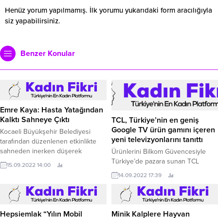
Henüz yorum yapılmamış. İlk yorumu yukarıdaki form aracılığıyla
siz yapabilirsiniz.
Benzer Konular
Emre Kaya: Hasta Yatağından
Kalktı Sahneye Çıktı
TCL, Türkiye’nin en geniş
Google TV ürün gamını içeren
Kocaeli Büyükşehir Belediyesi
yeni televizyonlarını tanıttı
tarafından düzenlenen etkinlikte
sahneden inerken düşerek
Ürünlerini Bilkom Güvencesiyle
yaralanan ünlü Popçu Emre Kaya,
Türkiye’de pazara sunan TCL
15.09.2022 14:00
yine sahnelerin tozunu attı.
Electronics, yeni Google TV
14.09.2022 17:39
modelleri ve son teknolojiye sahip
tüketici elektroniği ürünlerini
Türkiye’de gerçekleştirdiği lansman
ile tanıttı.
Hepsiemlak “Yılın Mobil
Minik Kalplere Hayvan