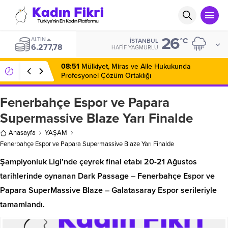
26
ALTIN
°C
İSTANBUL
6.277,78
HAFIF YAĞMURLU
08:51
Mülkiyet, Miras ve Aile Hukukunda
Profesyonel Çözüm Ortaklığı
Fenerbahçe Espor ve Papara
Supermassive Blaze Yarı Finalde
Anasayfa
YAŞAM
Fenerbahçe Espor ve Papara Supermassive Blaze Yarı Finalde
Şampiyonluk Ligi’nde çeyrek final etabı 20-21 Ağustos
tarihlerinde oynanan Dark Passage – Fenerbahçe Espor ve
Papara SuperMassive Blaze – Galatasaray Espor serileriyle
tamamlandı.