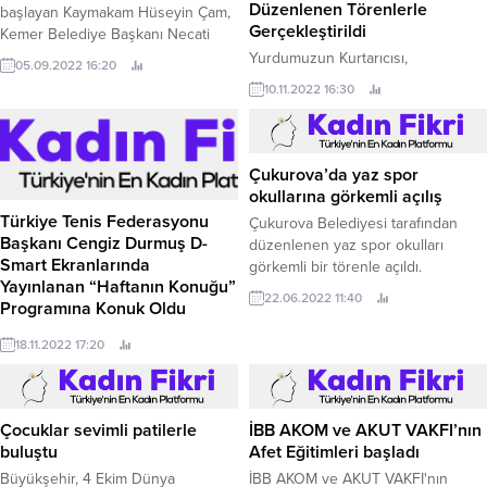
Düzenlenen Törenlerle
başlayan Kaymakam Hüseyin Çam,
Gerçekleştirildi
Kemer Belediye Başkanı Necati
Topaloğlu’na nezaket ziyaretinde
Yurdumuzun Kurtarıcısı,
05.09.2022 16:20
bulundu.
Cumhuriyetimizin Kurucusu, Ulu
10.11.2022 16:30
Önder Gazi Mustafa Kemal
Atatürk'ün dünya hayatına gözlerini
kapayışının 84.
Çukurova’da yaz spor
okullarına görkemli açılış
Türkiye Tenis Federasyonu
Çukurova Belediyesi tarafından
Başkanı Cengiz Durmuş D-
düzenlenen yaz spor okulları
Smart Ekranlarında
görkemli bir törenle açıldı.
Yayınlanan “Haftanın Konuğu”
22.06.2022 11:40
Programına Konuk Oldu
Tenis çok özel bir spor ancak
18.11.2022 17:20
ülkemizde hak ettiği yerde değil
Türkiye Tenis Federasyonu
Başkanı Cengiz Durmuş D –
Smart’ta yayınlanan “Haftanın
Çocuklar sevimli patilerle
İBB AKOM ve AKUT VAKFI’nın
konuğu”programının konuğu oldu.
buluştu
Afet Eğitimleri başladı
Büyükşehir, 4 Ekim Dünya
İBB AKOM ve AKUT VAKFI'nın