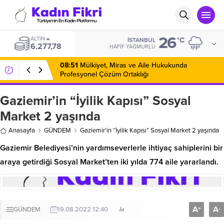
26
ALTIN
°C
İSTANBUL
6.277,78
HAFIF YAĞMURLU
08:51
Mülkiyet, Miras ve Aile Hukukunda
Profesyonel Çözüm Ortaklığı
Gaziemir’in “İyilik Kapısı” Sosyal
Market 2 yaşında
Anasayfa
GÜNDEM
Gaziemir’in “İyilik Kapısı” Sosyal Market 2 yaşında
Gaziemir Belediyesi’nin yardımseverlerle ihtiyaç sahiplerini bir
araya getirdiği Sosyal Market’ten iki yılda 774 aile yararlandı.
A
A
+
-
GÜNDEM
19.08.2022 12:40