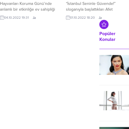
Hayvanları Koruma Günü’nde
“İstanbul Seninle Güvende!”
anlamlı bir etkinliğe ev sahipliği
sloganıyla başlattıkları Afet
yaptı Kocaeli Büyükşehir
Gönüllüleri projesi kapsamında,
04.10.2022 19:31
01.10.2022 18:20
Belediyesi, ‘4 Ekim Dünya
kursiyerlere ilk eğitim verildi.
Hayvanları Koruma Günü’nde
çocukların sokak hayvanlarıyla
Popüler
buluştuğu anlamlı bir etkinlik
Konular
düzenledi.