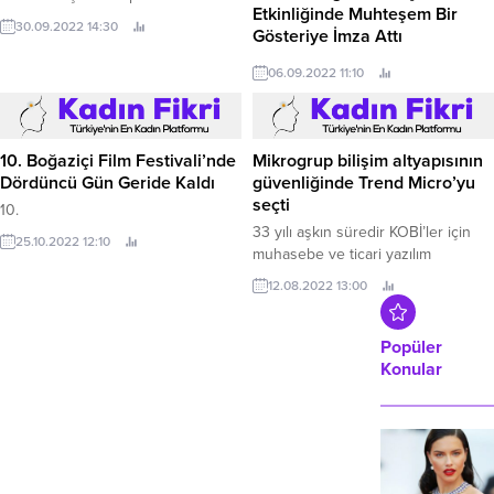
Etkinliğinde Muhteşem Bir
Sarımsaklı Pazaryeri’nde yapılan
30.09.2022 14:30
Gösteriye İmza Attı
etkinliklerle gönüllerince eğlendiler
Ayvalık Belediye Başkanı Mesut
Büyükşehir Belediyesi, Aydın’ın
06.09.2022 11:10
Ergin; “Bu yıl 28.
düşman işgalinden kurtuluşunun
100.
10. Boğaziçi Film Festivali’nde
Mikrogrup bilişim altyapısının
Dördüncü Gün Geride Kaldı
güvenliğinde Trend Micro’yu
seçti
10.
33 yılı aşkın süredir KOBİ’ler için
25.10.2022 12:10
muhasebe ve ticari yazılım
programları ile mali müşavirlere
12.08.2022 13:00
yönelik yazılım çözümleri geliştiren
Mikrogrup, bilişim altyapısının
güvenliğinde Trend Micro’nun en
Popüler
son tehditlere karşı geliştirdiği yeni
Konular
nesil çözümlerini kullanıyor.