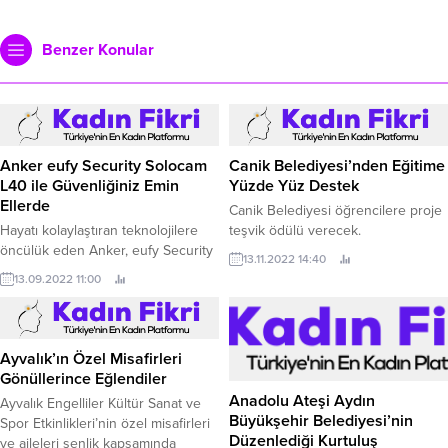
Benzer Konular
Anker eufy Security Solocam
Canik Belediyesi’nden Eğitime
L40 ile Güvenliğiniz Emin
Yüzde Yüz Destek
Ellerde
Canik Belediyesi öğrencilere proje
Hayatı kolaylaştıran teknolojilere
teşvik ödülü verecek.
öncülük eden Anker, eufy Security
13.11.2022 14:40
kategori markasıyla evden uzak
13.09.2022 11:00
olduğunuz zamanlarda gözünüzün
arkada kalmasını engelliyor.
Ayvalık’ın Özel Misafirleri
Gönüllerince Eğlendiler
Anadolu Ateşi Aydın
Ayvalık Engelliler Kültür Sanat ve
Büyükşehir Belediyesi’nin
Spor Etkinlikleri’nin özel misafirleri
Düzenlediği Kurtuluş
ve aileleri şenlik kapsamında