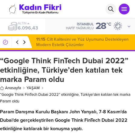
28
ALTIN
°C
İSTANBUL
6.096,43
HAFIF YAĞMURLU
11:15
Cilt Kalitesini ve Yüz Uyumunu Destekleyen
Modern Estetik Çözümler
“Google Think FinTech Dubai 2022”
etkinliğine, Türkiye’den katılan tek
marka Param oldu
Anasayfa
YAŞAM
“Google Think FinTech Dubai 2022” etkinliğine, Türkiye’den katılan tek marka
Param oldu
Param Danışma Kurulu Başkanı John Yanyalı, 7-8 Kasım'da
Dubai'de gerçekleştirilen Google Think FinTech Dubai 2022
etkinliğine katılarak bir konuşma yaptı.