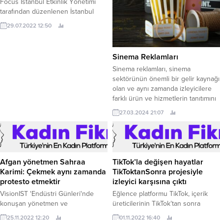
Focus İstanbul Etkinlik Yönetimi
tarafından düzenlenen İstanbul
Festivali’nin 6.
29.07.2022 12:50
Sinema Reklamları
Sinema reklamları, sinema
sektörünün önemli bir gelir kaynağı
olan ve aynı zamanda izleyicilere
farklı ürün ve hizmetlerin tanıtımını
yapma imkanı sunan pazarlama
27.03.2024 21:07
araçlarıdır. Bu reklamlar, genellikle
filmler arasında veya filmlerin
başlamadan önce gösterilir ve
izleyicilere birçok farklı markanın
ürünlerini veya hizmetlerini sunar.
Afgan yönetmen Sahraa
TikTok’la değişen hayatlar
Sinema reklamları, görsel ve işitsel
Karimi: Çekmek aynı zamanda
TikToktanSonra projesiyle
öğelerin etkileyici bir...
protesto etmektir
izleyici karşısına çıktı
VisionIST 'Endüstri Günleri'nde
Eğlence platformu TikTok, içerik
konuşan yönetmen ve
üreticilerinin TikTok’tan sonra
senarist Sahraa Karimi "İstiklal'de
değişen hayatlarını konu alan bir
25.11.2022 12:20
01.11.2022 16:40