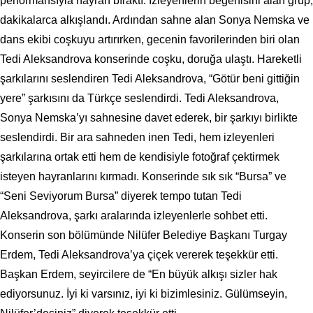
performansıyla hayran bıraktı. İzleyenlerin beğenisini alan grup,
dakikalarca alkışlandı. Ardından sahne alan Sonya Nemska ve
dans ekibi coşkuyu artırırken, gecenin favorilerinden biri olan
Tedi Aleksandrova konserinde coşku, doruğa ulaştı. Hareketli
şarkılarını seslendiren Tedi Aleksandrova, “Götür beni gittiğin
yere” şarkısını da Türkçe seslendirdi. Tedi Aleksandrova,
Sonya Nemska’yı sahnesine davet ederek, bir şarkıyı birlikte
seslendirdi. Bir ara sahneden inen Tedi, hem izleyenleri
şarkılarına ortak etti hem de kendisiyle fotoğraf çektirmek
isteyen hayranlarını kırmadı. Konserinde sık sık “Bursa” ve
“Seni Seviyorum Bursa” diyerek tempo tutan Tedi
Aleksandrova, şarkı aralarında izleyenlerle sohbet etti.
Konserin son bölümünde Nilüfer Belediye Başkanı Turgay
Erdem, Tedi Aleksandrova’ya çiçek vererek teşekkür etti.
Başkan Erdem, seyircilere de “En büyük alkışı sizler hak
ediyorsunuz. İyi ki varsınız, iyi ki bizimlesiniz. Gülümseyin,