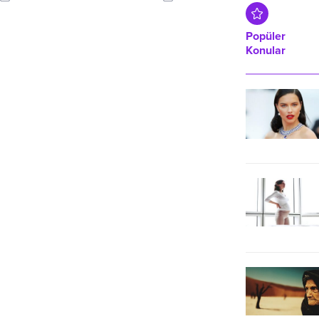
bir patlama oldu değil mi? Elinize
belgesel projesine imza attı.
kamerayı alın ve çekin çünkü
çekmek aynı zamanda protesto
Popüler
etmektir" dedi.
Konular