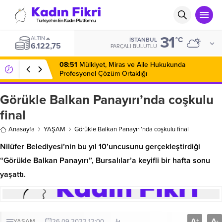
31
ALTIN
°C
İSTANBUL
6.122,75
PARÇALI BULUTLU
08:51
Mülkiyet, Miras ve Aile Hukukunda
Profesyonel Çözüm Ortaklığı
Görükle Balkan Panayırı’nda coşkulu
final
Anasayfa
YAŞAM
Görükle Balkan Panayırı’nda coşkulu final
Nilüfer Belediyesi’nin bu yıl 10’uncusunu gerçekleştirdiği
“Görükle Balkan Panayırı”, Bursalılar’a keyifli bir hafta sonu
yaşattı.
A
A
+
-
YAŞAM
26.09.2022 12:00