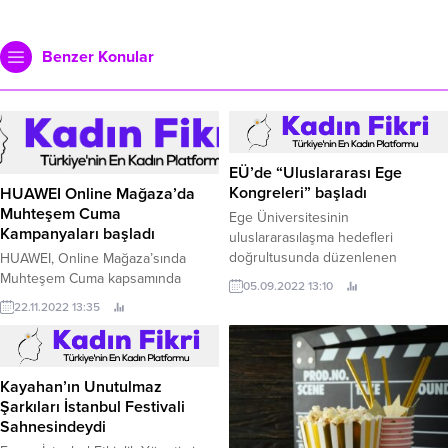
Benzer Konular
EÜ’de “Uluslararası Ege
Kongreleri” başladı
HUAWEI Online Mağaza’da
Muhteşem Cuma
Ege Üniversitesinin
Kampanyaları başladı
uluslararasılaşma hedefleri
doğrultusunda düzenlenen
HUAWEI, Online Mağaza’sında
“Uluslararası Ege Kongreleri”
Muhteşem Cuma kapsamında
05.09.2022 13:10
başladı.
yüzde 50’ye varan büyük indirim
22.11.2022 13:35
fırsatları ve kampanyalar sunuyor.
Kayahan’ın Unutulmaz
Şarkıları İstanbul Festivali
Sahnesindeydi