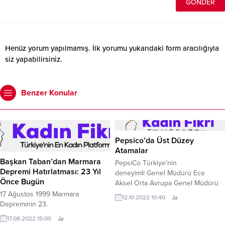
Henüz yorum yapılmamış. İlk yorumu yukarıdaki form aracılığıyla
siz yapabilirsiniz.
Benzer Konular
Pepsico’da Üst Düzey
Atamalar
Başkan Taban’dan Marmara
PepsiCo Türkiye’nin
Depremi Hatırlatması: 23 Yıl
deneyimli Genel Müdürü Ece
Önce Bugün
Aksel Orta Avrupa Genel Müdürü
olarak atanırken, daha önce
17 Ağustos 1999 Marmara
12.10.2022 10:40
PepsiCo’da Satış Başkan Yardımcısı
Depreminin 23.
olarak görev yapan Evrim Şen
17.08.2022 15:00
ise, Türkiye Genel Müdürü oldu.