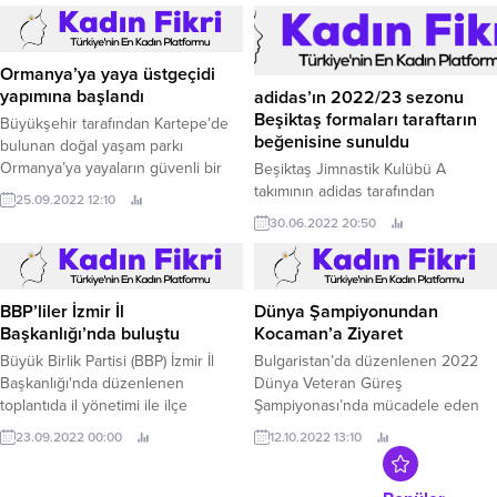
Ormanya’ya yaya üstgeçidi
yapımına başlandı
adidas’ın 2022/23 sezonu
Beşiktaş formaları taraftarın
Büyükşehir tarafından Kartepe’de
beğenisine sunuldu
bulunan doğal yaşam parkı
Ormanya’ya yayaların güvenli bir
Beşiktaş Jimnastik Kulübü A
şekilde ulaşımını sağlayacak
takımının adidas tarafından
25.09.2022 12:10
üstgeçit yapımına başlandı
hazırlanan ve 2022-2023 sezonu
30.06.2022 20:50
Kocaeli'nin Kartepe ilçesinde
boyunca giyecekleri formaları
bulunan doğal yaşam parkı ve
taraftarın beğenisine sunuldu.
Türkiye’nin en önemli doğa turizm
destinasyonu Ormanya’ya yaya
BBP’liler İzmir İl
Dünya Şampiyonundan
ulaşımını sağlayacak üstgeçidin
Başkanlığı’nda buluştu
Kocaman’a Ziyaret
yapım çalışmalarına başlandı.
Büyük Birlik Partisi (BBP) İzmir İl
Bulgaristan’da düzenlenen 2022
Başkanlığı'nda düzenlenen
Dünya Veteran Güreş
toplantıda il yönetimi ile ilçe
Şampiyonası’nda mücadele eden
başkanları bir araya gelerek
Kartepeli Abdülhamit Altun Dünya
23.09.2022 00:00
12.10.2022 13:10
değerlendirmelerde bulundu.
Şampiyonu oldu.