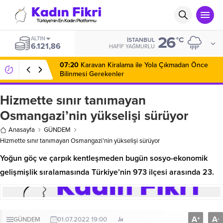
26
ALTIN
°C
İSTANBUL
6.121,86
HAFIF YAĞMURLU
07:20
Karavan Kiralama ile Yola Çıkmadan Önce
Bilinmesi Gerekenler
Hizmette sınır tanımayan
Osmangazi’nin yükselişi sürüyor
Anasayfa
GÜNDEM
Hizmette sınır tanımayan Osmangazi’nin yükselişi sürüyor
Yoğun göç ve çarpık kentleşmeden bugün sosyo-ekonomik
gelişmişlik sıralamasında Türkiye’nin 973 ilçesi arasında 23.
A
A
+
-
GÜNDEM
01.07.2022 19:00