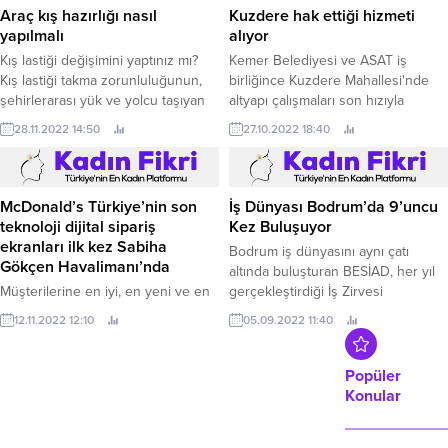
bulundu.
Araç kış hazırlığı nasıl
Kuzdere hak ettiği hizmeti
yapılmalı
alıyor
Kış lastiği değişimini yaptınız mı?
Kemer Belediyesi ve ASAT iş
Kış lastiği takma zorunluluğunun,
birliğince Kuzdere Mahallesi'nde
şehirlerarası yük ve yolcu taşıyan
altyapı çalışmaları son hızıyla
ticari araçlar için her yıl 1 Aralık'ta
28.11.2022 14:50
sürüyor.
başlayarak 1 Nisan tarihine kadar
27.10.2022 18:40
devam ettiğini belirten uzmanlar,
kanuni zorunluluk olmasa da binek
araçlar olarak da adlandırılan özel
araçlarda da kış...
McDonald’s Türkiye’nin son
İş Dünyası Bodrum’da 9’uncu
teknoloji dijital sipariş
Kez Buluşuyor
ekranları ilk kez Sabiha
Bodrum iş dünyasını aynı çatı
Gökçen Havalimanı’nda
altında buluşturan BESİAD, her yıl
Müşterilerine en iyi, en yeni ve en
gerçekleştirdiği İş Zirvesi
modern deneyimi yaşatmak için
etkinliklerinin 9’uncusunu 27-29
12.11.2022 12:10
05.09.2022 11:40
çalışan McDonald’s Türkiye, Sabiha
Ekim tarihleri arasında yapmaya
Gökçen Havalimanı restoranlarında
hazırlanıyor.
son teknoloji dijital sipariş
Popüler
ekranlarıyla hizmet vermeye
Konular
başladı.