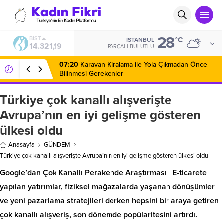
28
BIST
°C
İSTANBUL
14.321,19
PARÇALI BULUTLU
07:20
Karavan Kiralama ile Yola Çıkmadan Önce
Bilinmesi Gerekenler
Türkiye çok kanallı alışverişte
Avrupa’nın en iyi gelişme gösteren
ülkesi oldu
Anasayfa
GÜNDEM
Türkiye çok kanallı alışverişte Avrupa’nın en iyi gelişme gösteren ülkesi oldu
Google’dan Çok Kanallı Perakende Araştırması E-ticarete
yapılan yatırımlar, fiziksel mağazalarda yaşanan dönüşümler
ve yeni pazarlama stratejileri derken hepsini bir araya getiren
çok kanallı alışveriş, son dönemde popülaritesini artırdı.