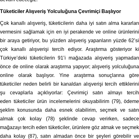
Tüketiciler Alışveriş Yolculuğuna Çevrimiçi Başlıyor
Çok kanallı alışveriş, tüketicilerin daha iyi satın alma kararları
vermesini sağlamak için en iyi perakende ve online ürünlerini
bir araya getiriyor, bu yüzden alışveriş yapanların yüzde 62’si
çok kanallı alışverişi tercih ediyor. Araştırma gösteriy
or k
Türkiye’deki tüketicilerin 91’i mağazada alışveriş yapmadan
önce de online olarak araştırma yapıyor; alışveriş yolculuğuna
online olarak başlıyor. Yine a
raştırma sonuçlarına gör
tüketiciler neden
belirli bir kanaldan
alışverişi tercih ettiklerin
şu cevaplarla açıklıyorlar:
Çevr
imiçi satın almayı terci
eden
t
üketiciler
ürün incelemelerini okuyabilirim (
79
), ödeme
şeklim konusunda daha esnek olabilirim, seçmek ve satın
almak çok kolay (
78
) şeklinde cevap verir
ken, sadece
mağazayı tercih eden tüketiciler
,
ü
rünlere göz atmak ve seçmek
daha kolay (87), satın almadan önce bir şeyleri görebilir ve