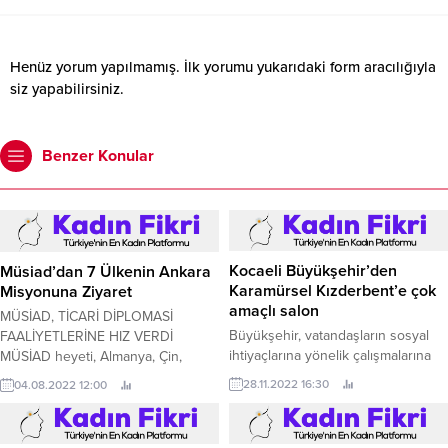
Henüz yorum yapılmamış. İlk yorumu yukarıdaki form aracılığıyla
siz yapabilirsiniz.
Benzer Konular
Müsiad’dan 7 Ülkenin Ankara
Misyonuna Ziyaret
Kocaeli Büyükşehir’den
Karamürsel Kızderbent’e çok
MÜSİAD, TİCARİ DİPLOMASİ
amaçlı salon
FAALİYETLERİNE HIZ VERDİ
MÜSİAD heyeti, Almanya, Çin,
Büyükşehir, vatandaşların sosyal
Fransa, Rusya, Pakistan, Kamerun
ihtiyaçlarına yönelik çalışmalarına
04.08.2022 12:00
ve Özbekistan'ın Ankara
devam ediyor.
28.11.2022 16:30
misyonlarına ziyarette bulunarak,
ticari diplomasi alanında temaslarda