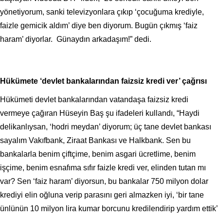
yönetiyorum, sanki televizyonlara çıkıp ‘çocuğuma krediyle,
faizle gemicik aldım’ diye ben diyorum. Bugün çıkmış ‘faiz
haram’ diyorlar. Günaydın arkadaşım!” dedi.
Hükümete ‘devlet bankalarından faizsiz kredi ver’ çağrısı
Hükümeti devlet bankalarından vatandaşa faizsiz kredi
vermeye çağıran Hüseyin Baş şu ifadeleri kullandı, “Haydi
delikanlıysan, ‘hodri meydan’ diyorum; üç tane devlet bankası
sayalım Vakıfbank, Ziraat Bankası ve Halkbank. Sen bu
bankalarla benim çiftçime, benim asgari ücretlime, benim
işçime, benim esnafıma sıfır faizle kredi ver, elinden tutan mı
var? Sen ‘faiz haram’ diyorsun, bu bankalar 750 milyon dolar
krediyi elin oğluna verip parasını geri almazken iyi, ‘bir tane
ünlünün 10 milyon lira kumar borcunu kredilendirip yardım ettik’