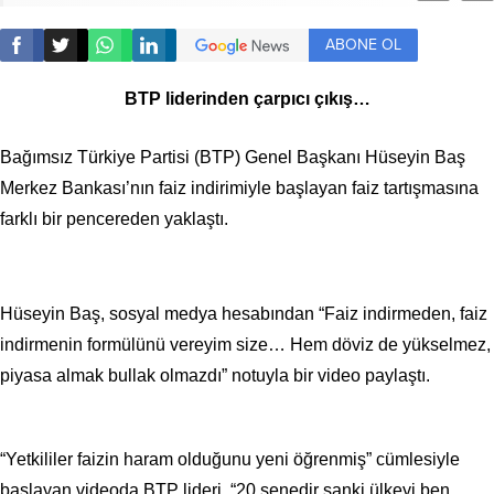
ABONE OL
BTP liderinden çarpıcı çıkış…
Bağımsız Türkiye Partisi (BTP) Genel Başkanı Hüseyin Baş
Merkez Bankası’nın faiz indirimiyle başlayan faiz tartışmasına
farklı bir pencereden yaklaştı.
Hüseyin Baş, sosyal medya hesabından “Faiz indirmeden, faiz
indirmenin formülünü vereyim size… Hem döviz de yükselmez,
piyasa almak bullak olmazdı” notuyla bir video paylaştı.
“Yetkililer faizin haram olduğunu yeni öğrenmiş” cümlesiyle
başlayan videoda BTP lideri, “20 senedir sanki ülkeyi ben