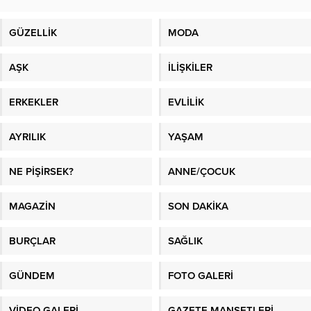
GÜZELLİK
MODA
AŞK
İLİŞKİLER
ERKEKLER
EVLİLİK
AYRILIK
YAŞAM
NE PİŞİRSEK?
ANNE/ÇOCUK
MAGAZİN
SON DAKİKA
BURÇLAR
SAĞLIK
GÜNDEM
FOTO GALERİ
VİDEO GALERİ
GAZETE MANŞETLERİ