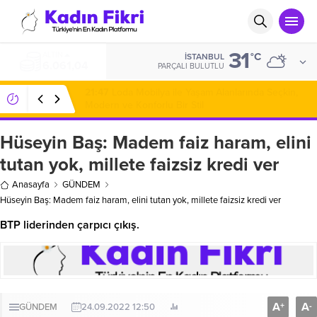
31
ALTIN
°C
İSTANBUL
6.061,04
PARÇALI BULUTLU
21:47
Loda Mobilya ile Yaşam Alanlarında Seçkin,
Modern ve Konforlu Bir Stil
Hüseyin Baş: Madem faiz haram, elini
tutan yok, millete faizsiz kredi ver
Anasayfa
GÜNDEM
Hüseyin Baş: Madem faiz haram, elini tutan yok, millete faizsiz kredi ver
BTP liderinden çarpıcı çıkış.
A
A
+
-
GÜNDEM
24.09.2022 12:50