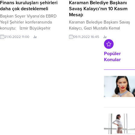
Finans kuruluşları şehirleri
Karaman Belediye Başkanı
daha çok desteklemeli
Savaş Kalaycı’nın 10 Kasım
Mesajı
Başkan Soyer Viyana’da EBRD
Yeşil Şehirler konferansında
Karaman Belediye Başkanı Savaş
konuştu: İzmir Büyükşehir
Kalaycı, Gazi Mustafa Kemal
Başkanı Tunç Soyer, Viyana’daki
Atatürk’ün aramızdan ayrılışının 84.
21.10.2022 11:00
09.11.2022 16:45
Avrupa İmar ve Kalkınma Bankası
(EBRD) Yeşil Şehirler
Konferansı’nda konuştu.
Popüler
Konular