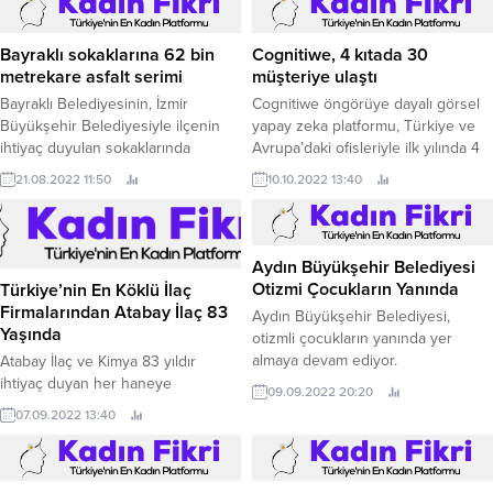
Bayraklı sokaklarına 62 bin
Cognitiwe, 4 kıtada 30
metrekare asfalt serimi
müşteriye ulaştı
Bayraklı Belediyesinin, İzmir
Cognitiwe öngörüye dayalı görsel
Büyükşehir Belediyesiyle ilçenin
yapay zeka platformu, Türkiye ve
ihtiyaç duyulan sokaklarında
Avrupa’daki ofisleriyle ilk yılında 4
yürüttüğü çalışmalar kapsamında 5
kıtadan 30 müşteriye ulaşarak,
21.08.2022 11:50
10.10.2022 13:40
mahallede asfalt serimi tamamlandı.
küresel oyuncu olma hedefinde
önemli yol katetti.
Aydın Büyükşehir Belediyesi
Otizmi Çocukların Yanında
Türkiye’nin En Köklü İlaç
Firmalarından Atabay İlaç 83
Aydın Büyükşehir Belediyesi,
Yaşında
otizmli çocukların yanında yer
almaya devam ediyor.
Atabay İlaç ve Kimya 83 yıldır
ihtiyaç duyan her haneye
09.09.2022 20:20
girebilecek ilaçlar geliştirerek,
07.09.2022 13:40
Türkiye’yi ilaç açısından bağımsız
kılmak hedefiyle çalışıyor.