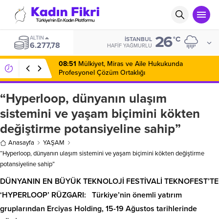
26
ALTIN
°C
İSTANBUL
6.277,78
HAFIF YAĞMURLU
08:51
Mülkiyet, Miras ve Aile Hukukunda
Profesyonel Çözüm Ortaklığı
“Hyperloop, dünyanın ulaşım
sistemini ve yaşam biçimini kökten
değiştirme potansiyeline sahip”
Anasayfa
YAŞAM
“Hyperloop, dünyanın ulaşım sistemini ve yaşam biçimini kökten değiştirme
potansiyeline sahip”
DÜNYANIN EN BÜYÜK TEKNOLOJİ FESTİVALİ TEKNOFEST’TE
‘HYPERLOOP’ RÜZGARI: Türkiye’nin önemli yatırım
gruplarından Erciyas Holding, 15-19 Ağustos tarihlerinde