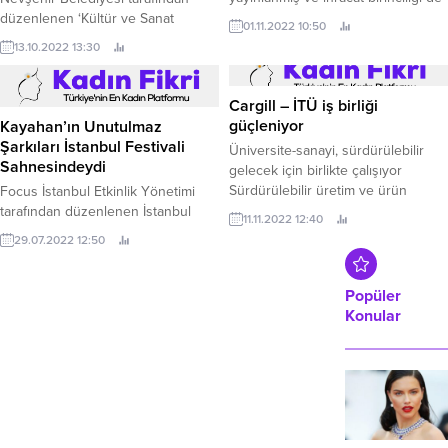
dahil sayısız ödül almış H.
düzenlenen ‘Kültür ve Sanat
01.11.2022 10:50
Günleri’ etkinlikleri çerçevesinde
13.10.2022 13:30
Hukukçu-Yazar Hayati İnanç, 14
Ekim Cuma akşamı Nevşehirlilerle
buluşacak.
Cargill – İTÜ iş birliği
güçleniyor
Kayahan’ın Unutulmaz
Şarkıları İstanbul Festivali
Üniversite-sanayi, sürdürülebilir
Sahnesindeydi
gelecek için birlikte çalışıyor
Sürdürülebilir üretim ve ürün
Focus İstanbul Etkinlik Yönetimi
odağında faaliyetlerine devam
tarafından düzenlenen İstanbul
11.11.2022 12:40
eden Cargill, İstanbul Teknik
Festivali’nin 6.
29.07.2022 12:50
Üniversitesi (İTÜ) ile iş birliğini bir
adım ileri taşıyor.
Popüler
Konular