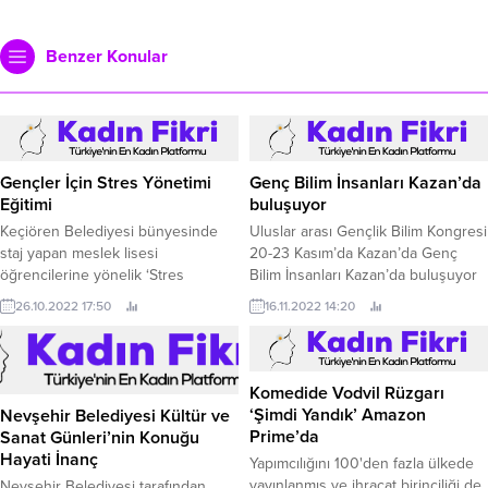
Benzer Konular
Gençler İçin Stres Yönetimi
Genç Bilim İnsanları Kazan’da
Eğitimi
buluşuyor
Keçiören Belediyesi bünyesinde
Uluslar arası Gençlik Bilim Kongresi
staj yapan meslek lisesi
20-23 Kasım’da Kazan’da Genç
öğrencilerine yönelik ‘Stres
Bilim İnsanları Kazan’da buluşuyor
Yönetimi’ konulu eğitim
Kazan – İslam İşbirliği Teşkilatı (İİT)
26.10.2022 17:50
16.11.2022 14:20
düzenlendi.
Gençlik Başkenti 2022’nin
uluslararası programı olan
Uluslararası Gençlik Bilim Kongresi
kapsamında genç bilim insanları
Komedide Vodvil Rüzgarı
20-23 Kasım’da Kazan’da bir araya
‘Şimdi Yandık’ Amazon
Nevşehir Belediyesi Kültür ve
gelecek.
Prime’da
Sanat Günleri’nin Konuğu
Hayati İnanç
Yapımcılığını 100'den fazla ülkede
yayınlanmış ve ihracat birinciliği de
Nevşehir Belediyesi tarafından