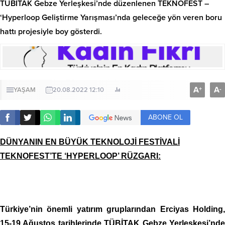
TÜBİTAK Gebze Yerleşkesi’nde düzenlenen TEKNOFEST –
‘Hyperloop Geliştirme Yarışması’nda geleceğe yön veren boru
hattı projesiyle boy gösterdi.
A
A
+
-
YAŞAM
20.08.2022 12:10
ABONE OL
DÜNYANIN EN BÜYÜK TEKNOLOJİ FESTİVALİ
TEKNOFEST’TE ‘HYPERLOOP’ RÜZGARI:
Türkiye’nin önemli yatırım gruplarından Erciyas Holding,
15-19 Ağustos tarihlerinde TÜBİTAK Gebze Yerleşkesi’nde