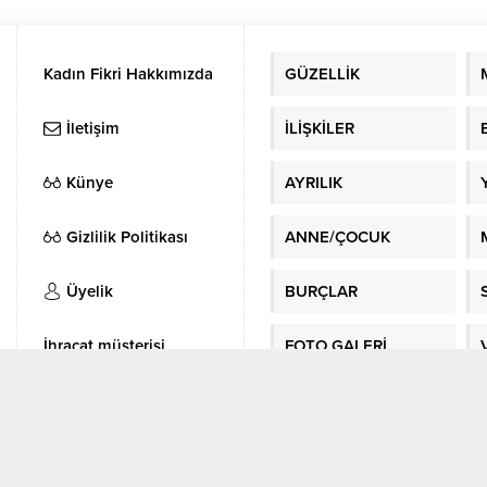
bazı ipuçları bulmaya çalışır. Bir
kısıtlanacağı, bağlanma korkusu, b
n hoşlanma belirtileri, aslında fark
geçindirme sorumluluğuna girme
iz ancak emin olmadığınız
korkma gibi kalıplaşmış şeylerdir.
Kadın Fikri Hakkımızda
GÜZELLİK
erdir. Bu yazımızda hoşlanan...
sebepleri geride bırakıp baktığımı
pek...
İletişim
İLİŞKİLER
Künye
AYRILIK
Gizlilik Politikası
ANNE/ÇOCUK
Üyelik
BURÇLAR
İhracat müşterisi
FOTO GALERİ
bulma
Sitene Ekle