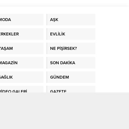
ir evi
kten
 Bu
MODA
AŞK
zda
ERKEKLER
EVLİLİK
YAŞAM
NE PİŞİRSEK?
MAGAZİN
SON DAKİKA
SAĞLIK
GÜNDEM
VİDEO GALERİ
GAZETE
MANŞETLERİ