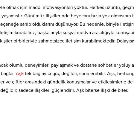
iyle olmak için maddi motivasyonları yoktur. Herkes üzüntü, geçm
ı yaşamıştır. Günümüz ilişkilerinde heyecanı hızla yok olmasının 
 seçeneğe sahip olduklarını düşünüyor. Bu nedenle, biriyle iletişi
etişim kurabiliriz, başkalarıyla sosyal medya aracılığıyla konuşabil
şiler birbirleriyle zahmetsizce iletişim kurabilmektedir. Dolayısı
 Ancak olumlu deneyimleri paylaşmak ve dostane sohbetler yoluyla
e bağlar.
Aşk
tek bağlayıcı güç değildir, sona erebilir. Aşk, herhang
şkiler ve çiftler arasındaki gündelik konuşmalar ve etkileşimlerle de 
değildir; sadece ilişkileri güçlendirir. Aşk biterse ilişki de biter.