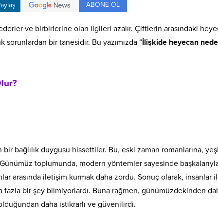
ABONE OL
aylaş
derler ve birbirlerine olan ilgileri azalır. Çiftlerin arasındaki hey
 sorunlardan bir tanesidir. Bu yazımızda “
İlişkide heyecan ned
lur?
n bir bağlılık duygusu hissettiler. Bu, eski zaman romanlarına, yeş
ır. Günümüz toplumunda, modern yöntemler sayesinde başkalarıyl
lar arasında iletişim kurmak daha zordu. Sonuç olarak, insanlar il
ında fazla bir şey bilmiyorlardı. Buna rağmen, günümüzdekinden da
olduğundan daha istikrarlı ve güvenilirdi.