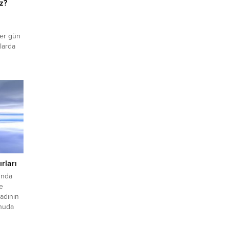
iz?
Her gün
nlarda
rtık
işkinin
te
ırları
lunda
ğe
kadının
onuda
Bunun
inin