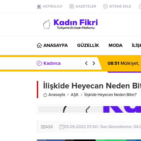
ASTROLOJİ
GAZETELER
SİTENE EKLE
ANASAYFA
GÜZELLİK
MODA
İLİ
Kadınca
08:51
Mülkiyet,
Haberler/Bilgiler
İlişkide Heyecan Neden Bi
Anasayfa
AŞK
İlişkide Heyecan Neden Biter?
AŞK
05.09.2022 07:00 | Son Güncellenme: 04.