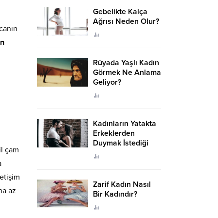
Gebelikte Kalça
Ağrısı Neden Olur?
ecanın
en
Rüyada Yaşlı Kadın
Görmek Ne Anlama
Geliyor?
Kadınların Yatakta
Erkeklerden
Duymak İstediği
il çam
Sözler
a
etişim
Zarif Kadın Nasıl
ha az
Bir Kadındır?