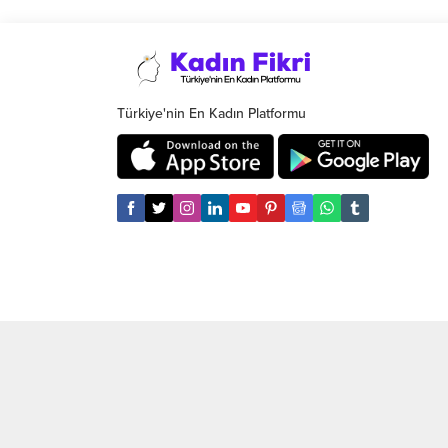
konuda 
karşılıksız aşk acısını tatmıştır. En anlamlı
erkekte
karşılıksız aşk sözleri yazımızı karşılıksız
ettiğin
sevenler için hazırladık. En Anlamlı...
belirtil
Türkiye'nin En Kadın Platformu