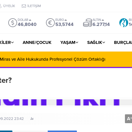
ÜYELİK
İLETİŞİM
DOLAR
EURO
ALTIN
B
46,8040
53,5744
6.277,14
1
ŞKİLER
ANNE/ÇOCUK
YAŞAM
SAĞLIK
BURÇLA
 Miras ve Aile Hukukunda Profesyonel Çözüm Ortaklığı
ter?
A
+
09.2022 23:42