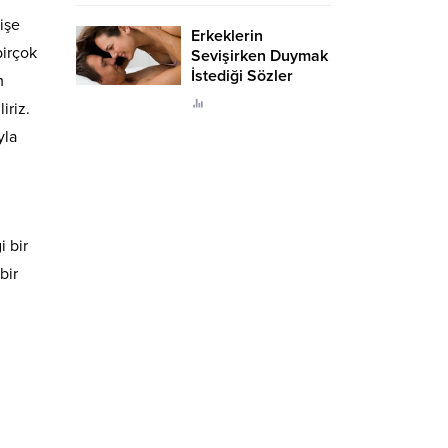
işe
Erkeklerin
birçok
Sevişirken Duymak
İstediği Sözler
m
Neler?
iriz.
yla
i bir
bir