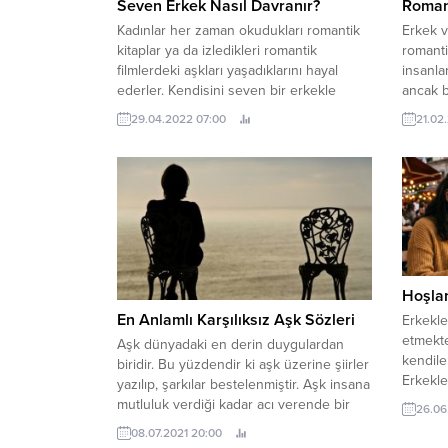
Seven Erkek Nasıl Davranır?
Roman
Kadınlar her zaman okudukları romantik
Erkek v
kitaplar ya da izledikleri romantik
romanti
filmlerdeki aşkları yaşadıklarını hayal
insanla
ederler. Kendisini seven bir erkekle
ancak b
yaşadığı güzel bir ilişki hatta evlilik
bu yoğu
29.04.2022 07:00
21.02
düşünceleri kadınlara kendilerini prenses
hakkınd
gibi hissettirir. İlişkisi olan ya da olmayan
aşk ned
pek çok kadın tarafından merak edilen
aşkı an
konulardan biri; seven erkek nasıl
romanti
davranır? Sorusunun cevabıdır....
nevroz,.
Hoşlan
En Anlamlı Karşılıksız Aşk Sözleri
Erkekle
etmekte
Aşk dünyadaki en derin duygulardan
kendiler
biridir. Bu yüzdendir ki aşk üzerine şiirler
Erkekle
yazılıp, şarkılar bestelenmiştir. Aşk insana
ettiğin
mutluluk verdiği kadar acı verende bir
26.06
hoşland
duygudur. Çünkü aşk karşılıksız da
08.07.2021 20:00
hoşlanm
olabilmektedir. Her insan bir kerede olsa