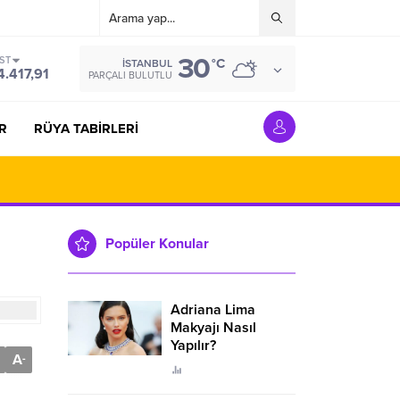
30
IST
°C
İSTANBUL
4.417,91
PARÇALI BULUTLU
R
RÜYA TABİRLERİ
Popüler Konular
Adriana Lima
Makyajı Nasıl
Yapılır?
A
-