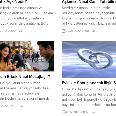
tik Aşk Nedir?
Aşkımızı Nasıl Canlı Tutabilir
e kadın arasında oluşan ve
Sevdiğiniz insan ile bir süredir
k aşk olarak bilinen tutkulu çekim,
birlikteyseniz, bazen heyecanınızı
ra büyük mutluluk yaşatabilir
kaybetmiş gibi hissedebilirsiniz. 
üyük acılar da yaşatabilir. Bütün
birlikte yattığınız kişiyi, bazı zama
n duygulara karşı romantik aşk
sevgilinizden çok arkadaşınız gibi
.2022 07:00
25.01.2022 13:00
a çok az şey biliyoruz. “Romantik
hissedebilirsiniz. Bu hissiyat onu a
ir?” başlıklı yazımızda romantik
sevmediğinizden ya da onun sizi
latmaya çalışacağız. Bazıları için
sevmediğinden kaynaklanmaz. Bu
k aşk irrasyonel, geçici bir
durum, herhangi bir uzun vadeli il
..
doğal akışıdır. Ancak yıllardır birlik
olmanız ve birbirinizi çok...
an Erkek Nasıl Mesajlaşır?
Evlilikle Sonuçlanacak İlişki S
r duygularını alenen ifade
n korkabilirler ve yapsalar bile
Güzel bir ilişkiniz var, her şey yo
ini yanlış ifade edebilirler.
gidiyor. Fakat konu bir türlü evlili
rin hoşlanma belirtilerini merak
gelmiyor. Evlilik genellikle birçok 
izi biliyoruz. Çünkü her kadın
hayalini süslerken erkekler bu k
.2022 07:00
ığı erkeğin ondan hoşlanıp
biraz daha çekimser olmaktadır. 
28.12.2025 00:17
adığını bilmek ister ve bu
sebebi de çoğunlukla özgürlükler