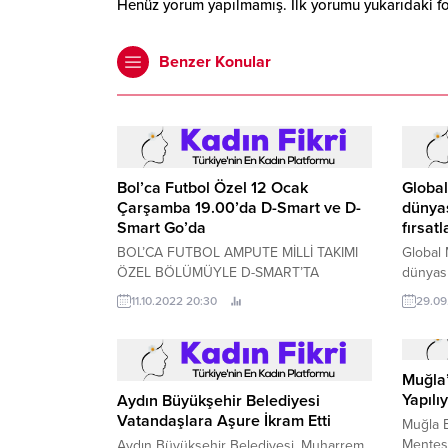
Henüz yorum yapılmamış. İlk yorumu yukarıdaki form
Benzer Konular
Bol’ca Futbol Özel 12 Ocak
Global
Çarşamba 19.00’da D-Smart ve D-
dünya
Smart Go’da
fırsatl
BOL’CA FUTBOL AMPUTE MİLLİ TAKIMI
Global 
ÖZEL BÖLÜMÜYLE D-SMART’TA
dünyası
Türkiye tarihinin takımlarda ilk dünya
ve riskl
11.10.2022 20:30
29.09
şampiyonluğunu kazandıran takımı
Ampute Milli Takımı, yarın 19.
Muğla’
Yapılı
Aydın Büyükşehir Belediyesi
Vatandaşlara Aşure İkram Etti
Muğla B
Menteşe
Aydın Büyükşehir Belediyesi, Muharrem