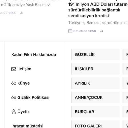
191 milyon ABD Doları tutarı
 m2’lik araziye Yaşlı Bakımevi
sürdürülebilirlik bağlantılı
ak.
.2022 18:00
sendikasyon kredisi
Türkiye İş Bankası, sürdürülebilirli
bağlantılı yeni işlemi için, 330,5 
18.11.2022 14:50
Euro ve 191 milyon ABD Doları tut
367 gün vadeli sendikasyon kredi
sözleşmesini imzaladı.
Kadın Fikri Hakkımızda
GÜZELLİK
İletişim
İLİŞKİLER
Künye
AYRILIK
Gizlilik Politikası
ANNE/ÇOCUK
Üyelik
BURÇLAR
İhracat müşterisi
FOTO GALERİ