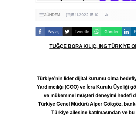
GÜNDEM
15.11.2022 15:10
Paylaş
Tweetle
Gönder
P
TUĞÇE BORA KILIÇ, ING TÜRKİYE
Türkiye’nin lider dijital kurumu olma hedef
Yardımcılığı (COO) ve İcra Kurulu Üyeliği gör
ve mükemmel müşteri deneyimi hedefi do
Türkiye Genel Müdürü Alper Gökgöz, bankac
Türkiye ailesine katılmasından ve bu 