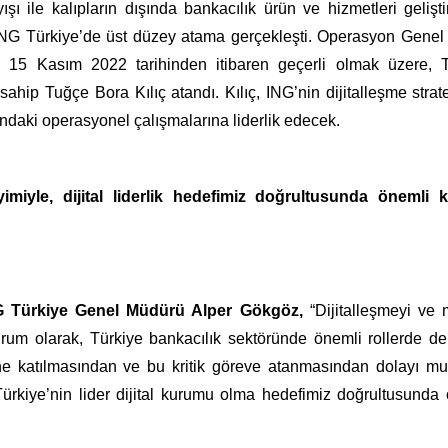
şı ile kalıpların dışında bankacılık ürün ve hizmetleri gelişt
 ING Türkiye’de üst düzey atama gerçekleşti. Operasyon Gene
ne 15 Kasım 2022 tarihinden itibaren geçerli olmak üzere, T
ahip Tuğçe Bora Kılıç atandı. Kılıç, ING’nin dijitalleşme strate
daki operasyonel çalışmalarına liderlik edecek.
miyle, dijital liderlik hedefimiz doğrultusunda önemli ka
 Türkiye Genel Müdürü Alper Gökgöz,
“Dijitalleşmeyi ve 
kurum olarak, Türkiye bankacılık sektöründe önemli rollerde d
ne katılmasından ve bu kritik göreve atanmasından dolayı mu
 Türkiye’nin lider dijital kurumu olma hedefimiz doğrultusunda