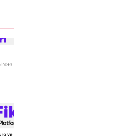
alinden
uro ve