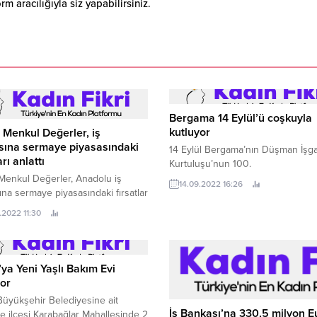
 aracılığıyla siz yapabilirsiniz.
Bergama 14 Eylül’ü coşkuyla
kutluyor
 Menkul Değerler, iş
sına sermaye piyasasındaki
14 Eylül Bergama’nın Düşman İşg
arı anlattı
Kurtuluşu’nun 100.
Menkul Değerler, Anadolu iş
14.09.2022 16:26
na sermaye piyasasındaki fırsatlar
eri anlatıyor.
.2022 11:30
ya Yeni Yaşlı Bakım Evi
yor
üyükşehir Belediyesine ait
İş Bankası’na 330,5 milyon E
 ilçesi Karabağlar Mahallesinde 2