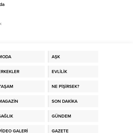
nda
k
milyon
arında
si
MODA
AŞK
ERKEKLER
EVLİLİK
YAŞAM
NE PİŞİRSEK?
MAGAZİN
SON DAKİKA
SAĞLIK
GÜNDEM
VİDEO GALERİ
GAZETE