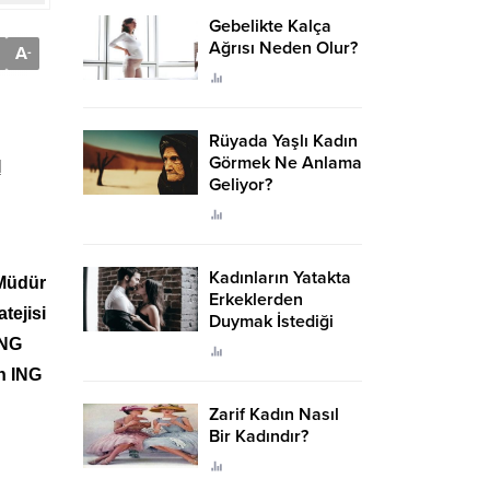
Gebelikte Kalça
Ağrısı Neden Olur?
A
-
Rüyada Yaşlı Kadın
Görmek Ne Anlama
I
Geliyor?
Kadınların Yatakta
 Müdür
Erkeklerden
tejisi
Duymak İstediği
Sözler
ING
n ING
Zarif Kadın Nasıl
Bir Kadındır?