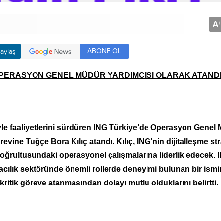
A
+
ABONE OL
aylaş
 OPERASYON GENEL MÜDÜR YARDIMCISI OLARAK ATAND
iyle faaliyetlerini sürdüren ING Türkiye’de Operasyon Genel
evine Tuğçe Bora Kılıç atandı. Kılıç, ING’nin dijitalleşme stra
ğrultusundaki operasyonel çalışmalarına liderlik edecek. 
ılık sektöründe önemli rollerde deneyimi bulunan bir ismi
kritik göreve atanmasından dolayı mutlu olduklarını belirtti.