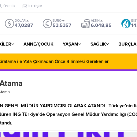
ÜYELİK
İLETİŞİM
DOLAR
EURO
ALTIN
BIS
47,0287
53,5357
6.048,85
14
ŞKİLER
ANNE/ÇOCUK
YAŞAM
SAĞLIK
BURÇLA
iralama ile Yola Çıkmadan Önce Bilinmesi Gerekenler
 Atama
 Atama
N GENEL MÜDÜR YARDIMCISI OLARAK ATANDI Türkiye’nin li
sürdüren ING Türkiye’de Operasyon Genel Müdür Yardımcılığı (CO
tandı.