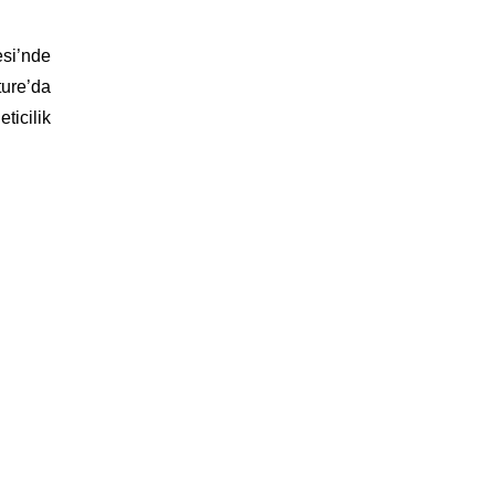
esi’nde
ture’da
ticilik