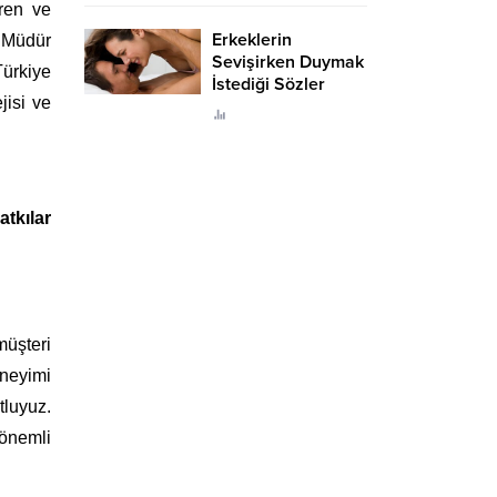
iren ve
Erkeklerin
l Müdür
Sevişirken Duymak
ürkiye
İstediği Sözler
jisi ve
Neler?
tkılar
müşteri
eneyimi
tluyuz.
 önemli