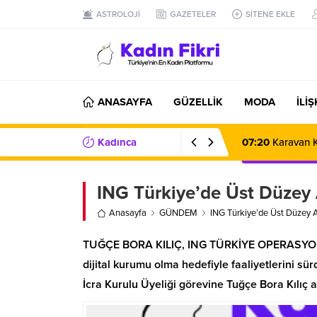
ASTROLOJİ
GAZETELER
SİTENE EKLE
ANASAYFA
GÜZELLİK
MODA
İLİ
Kadınca
07:20
Karavan K
Haberler/Bilgiler
ING Türkiye’de Üst Düzey
Anasayfa
GÜNDEM
ING Türkiye’de Üst Düzey
TUĞÇE BORA KILIÇ, ING TÜRKİYE OPERASYO
dijital kurumu olma hedefiyle faaliyetlerini 
İcra Kurulu Üyeliği görevine Tuğçe Bora Kılıç a