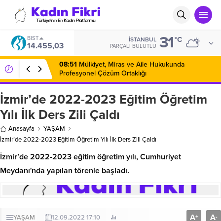
31
BIST
°C
İSTANBUL
14.455,03
PARÇALI BULUTLU
08:51
Mülkiyet, Miras ve Aile Hukukunda
Profesyonel Çözüm Ortaklığı
İzmir’de 2022-2023 Eğitim Öğretim
Yılı İlk Ders Zili Çaldı
Anasayfa
YAŞAM
İzmir’de 2022-2023 Eğitim Öğretim Yılı İlk Ders Zili Çaldı
İzmir’de 2022-2023 eğitim öğretim yılı, Cumhuriyet
Meydanı'nda yapılan törenle başladı.
A
A
+
-
YAŞAM
12.09.2022 17:10