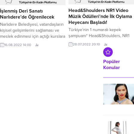
gerçeğin ta kendisi mi?’’ sorularına
olacak! NVIDIA Reflex teknolojisi
cevap arayan Zorlu PSM
hız kazanmaya devam ediyor.
prodüksiyonu olan Şehirde Kimse
Head&Shoulders NR1 Video
İşlenmiş Deri Sanatı
Yokken’in oyuncu kadrosunda Elçin
Müzik Ödülleri’nde İlk Oylama
Narlıdere’de Öğrenilecek
Sangu, Kerem Arslanoğlu,...
Heyecanı Başladı!
Narlıdere Belediyesi, vatandaşların
Türkiye’nin 1 numaralı kepek
kişisel gelişimlerini sağlaması ve
şampuanı* Head&Shoulders, NR1
meslek edinmesi için açtığı kurslara
Video Müzik Ödülleri 2022 ile
her gün bir yenisini ekliyor.
28.07.2022 20:10
16.08.2022 14:00
müziğe desteğine devam ediyor.
Popüler
Konular