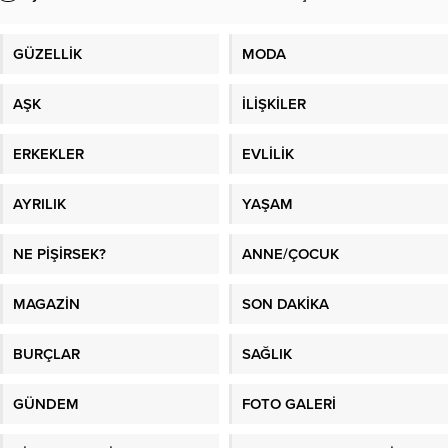
Üyelik
İhracat müşterisi bulma
GÜZELLİK
MODA
AŞK
İLİŞKİLER
ERKEKLER
EVLİLİK
AYRILIK
YAŞAM
NE PİŞİRSEK?
ANNE/ÇOCUK
MAGAZİN
SON DAKİKA
BURÇLAR
SAĞLIK
GÜNDEM
FOTO GALERİ