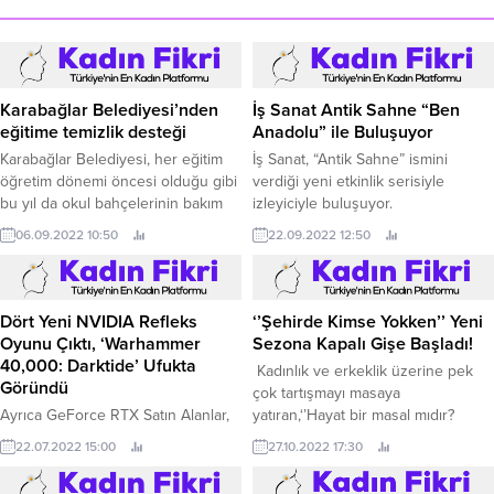
Karabağlar Belediyesi’nden
İş Sanat Antik Sahne “Ben
eğitime temizlik desteği
Anadolu” ile Buluşuyor
Karabağlar Belediyesi, her eğitim
İş Sanat, “Antik Sahne” ismini
öğretim dönemi öncesi olduğu gibi
verdiği yeni etkinlik serisiyle
bu yıl da okul bahçelerinin bakım
izleyiciyle buluşuyor.
ve temizliklerini yapıyor.
06.09.2022 10:50
22.09.2022 12:50
‘’Şehirde Kimse Yokken’’ Yeni
Sezona Kapalı Gişe Başladı!
Dört Yeni NVIDIA Refleks
Oyunu Çıktı, ‘Warhammer
Kadınlık ve erkeklik üzerine pek
40,000: Darktide’ Ufukta
çok tartışmayı masaya
Göründü
yatıran,‘’Hayat bir masal mıdır?
Masalsa bir sonu var mıdır? Mutlu
Ayrıca GeForce RTX Satın Alanlar,
27.10.2022 17:30
son yoksa bu hayatta o zaman
"Ghostwire: Tokyo", "DOOM
22.07.2022 15:00
hayat dediğimiz şey masal mı, acı
Eternal" ve daha fazlasına sahip