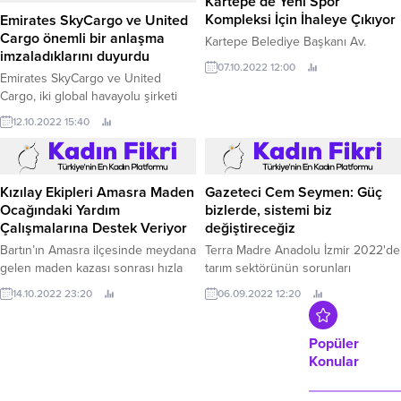
Kartepe’de Yeni Spor
Kompleksi İçin İhaleye Çıkıyor
Emirates SkyCargo ve United
Cargo önemli bir anlaşma
Kartepe Belediye Başkanı Av.
imzaladıklarını duyurdu
07.10.2022 12:00
Emirates SkyCargo ve United
Cargo, iki global havayolu şirketi
arasındaki yeni ve daha geniş
12.10.2022 15:40
kapsamlı tarihi ticari anlaşmanın
hemen ardından bir Mutabakat
Anlaşması imzaladı.
Gazeteci Cem Seymen: Güç
bizlerde, sistemi biz
Kızılay Ekipleri Amasra Maden
değiştireceğiz
Ocağındaki Yardım
Çalışmalarına Destek Veriyor
Terra Madre Anadolu İzmir 2022'de
tarım sektörünün sorunları
Bartın’ın Amasra ilçesinde meydana
konuşuldu Cumhuriyet mirasının
gelen maden kazası sonrası hızla
06.09.2022 12:20
değerlerinden İzmir Enternasyonal
bölgeye ulaşan Kızılay ekipleri,
14.10.2022 23:20
Fuarı (İEF), uluslararası gastronomi
bölgede çalışma yapan ekiplere ve
fuarı Terra Madre ile dördüncü
madencilerin sahada bekleyen
gününde devam ediyor.
yakınlarına destek oluyor.
Popüler
Konular