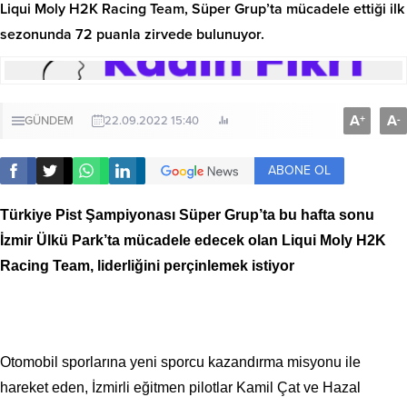
Liqui Moly H2K Racing Team, Süper Grup’ta mücadele ettiği ilk
sezonunda 72 puanla zirvede bulunuyor.
A
A
+
-
GÜNDEM
22.09.2022 15:40
ABONE OL
Türkiye Pist Şampiyonası Süper Grup’ta bu hafta sonu
İzmir Ülkü Park’ta mücadele edecek olan Liqui Moly H2K
Racing Team, liderliğini perçinlemek istiyor
Otomobil sporlarına yeni sporcu kazandırma misyonu ile
hareket eden, İzmirli eğitmen pilotlar Kamil Çat ve Hazal