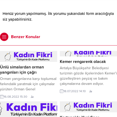
Henüz yorum yapılmamış. İlk yorumu yukarıdaki form aracılığıyla
siz yapabilirsiniz.
Benzer Konular
Kemer rengarenk olacak
Ünlü simalardan orman
Antalya Büyükşehir Belediyesi
yangınları için çağrı
turizmin gözde ilçelerinden Kemer'i
güzelleştiren peyzaj ve bakım
Orman yangınlarına karşı toplumsal
çalışmalarına devam ediyor.
farkındalık yaratmak için çalışmalar
yürüten Orman Genel
18.07.2022 14:10
Müdürlüğü’nün (OGM), bu
16.08.2022 15:30
mücadelesine ünlü isimlerden bu
yıl da destek geldi.