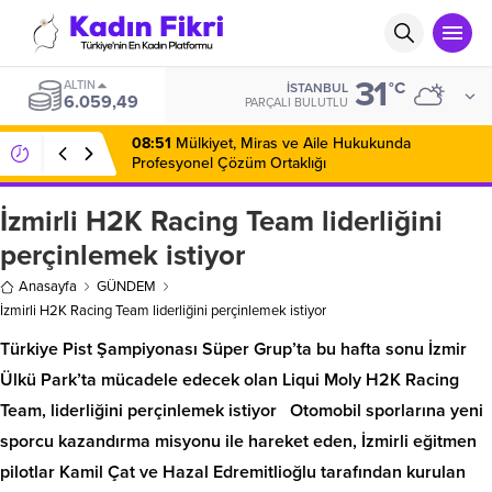
31
ALTIN
°C
İSTANBUL
6.059,49
PARÇALI BULUTLU
08:51
Mülkiyet, Miras ve Aile Hukukunda
Profesyonel Çözüm Ortaklığı
İzmirli H2K Racing Team liderliğini
perçinlemek istiyor
Anasayfa
GÜNDEM
İzmirli H2K Racing Team liderliğini perçinlemek istiyor
Türkiye Pist Şampiyonası Süper Grup’ta bu hafta sonu İzmir
Ülkü Park’ta mücadele edecek olan Liqui Moly H2K Racing
Team, liderliğini perçinlemek istiyor Otomobil sporlarına yeni
sporcu kazandırma misyonu ile hareket eden, İzmirli eğitmen
pilotlar Kamil Çat ve Hazal Edremitlioğlu tarafından kurulan