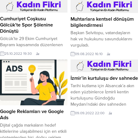
başladı.
Goodyear’ın performansına dair
değerlendirmelerde bulundu.
Cumhuriyet Coşkusu
Muhtarlara kentsel dönüşüm
Gölcük’te Spor Şölenine
bilgilendirmesi
Dönüştü
Başkan Selvitopu, vatandaşların
Gölcük’te 29 Ekim Cumhuriyet
hak ve hukukunu savunduklarını
Bayramı kapsamında düzenlenen
vurguladı.
Ortaokul ve Liseler Arası
25.10.2022 19:30
09.08.2022 16:10
Cumhuriyet Koşusu, Mini Hentbol
Müsabakaları ve Judo-Bocce-Kros
Yarışları, 356 öğrencinin katılımı ile
spor şölenine dönüştü.
İzmir’in kurtuluşu dev sahnede
Tarihi kutlama için Alsancak’a akın
eden yüzbinlerce İzmirli kentin
kurtuluşunu Gündoğdu
Meydanı'ndaki dev sahneden
izledi.
Google Reklamları ve Google
09.09.2022 22:00
Ads
Dijital çağda markaların hedef
kitlelerine ulaşabilmesi için en etkili
yöntemlerden biri, doğru reklam