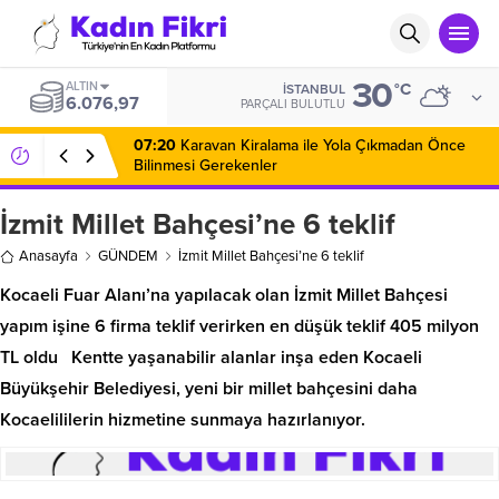
30
ALTIN
°C
İSTANBUL
6.076,97
PARÇALI BULUTLU
07:20
Karavan Kiralama ile Yola Çıkmadan Önce
Bilinmesi Gerekenler
İzmit Millet Bahçesi’ne 6 teklif
Anasayfa
GÜNDEM
İzmit Millet Bahçesi’ne 6 teklif
Kocaeli Fuar Alanı’na yapılacak olan İzmit Millet Bahçesi
yapım işine 6 firma teklif verirken en düşük teklif 405 milyon
TL oldu Kentte yaşanabilir alanlar inşa eden Kocaeli
Büyükşehir Belediyesi, yeni bir millet bahçesini daha
Kocaelililerin hizmetine sunmaya hazırlanıyor.