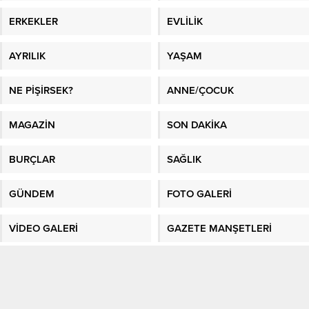
ERKEKLER
EVLİLİK
AYRILIK
YAŞAM
NE PİŞİRSEK?
ANNE/ÇOCUK
MAGAZİN
SON DAKİKA
BURÇLAR
SAĞLIK
GÜNDEM
FOTO GALERİ
VİDEO GALERİ
GAZETE MANŞETLERİ
Sitene Ekle
En İyi Makaleler
/
En İyi Sosyal Platform
/
Kadın Fikri
/
Sağlık
/
Kadın
/
En