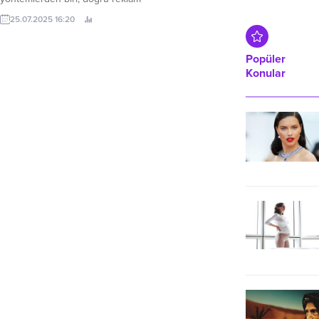
stratejileri kullanmaktır. İşte tam bu
25.07.2025 16:20
noktada Google reklamları ve
Google Ads devreye girer.
Google’ın sunduğu bu reklam
Popüler
platformu, işletmelerin arama
Konular
motoru sonuçlarında, YouTube’da,
Gmail’de ve milyonlarca web
sitesinde görünür olmasını sağlar.
Peki, Google reklamları nedir,
Google Ads...