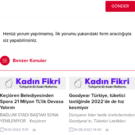
Henüz yorum yapılmamış. İlk yorumu yukarıdaki form aracılığıyla
siz yapabilirsiniz.
Benzer Konular
Keçiören Belediyesinden
Goodyear Türkiye, tüketici
Spora 21 Milyon TL’lik Devasa
lastiğinde 2022’de de hız
Yatırım
kesmiyor
BAĞLUM STADI BAŞTAN SONA
Dünyanın lider lastik üreticilerinden
YENİLENİYOR Keçiören
Goodyear’ın, Tüketici Lastikleri
Belediyesi ilçedeki Bağlum
Direktörü Ertan San, 2022’nin ilk 6
14.10.2022 11:10
26.08.2022 14:40
Stadı’nda yenileme çalışmalarına
ayında binek araç lastiklerinde