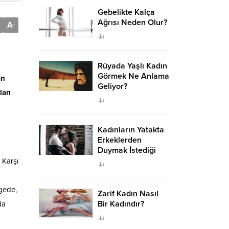
Gebelikte Kalça
Ağrısı Neden Olur?
A
-
Rüyada Yaşlı Kadın
Görmek Ne Anlama
an
Geliyor?
ları
Kadınların Yatakta
Erkeklerden
Duymak İstediği
Sözler
 Karşı
lgede,
Zarif Kadın Nasıl
Bir Kadındır?
da