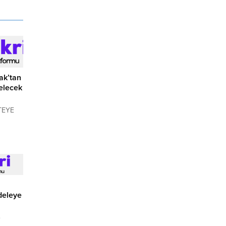
ak’tan
elecek
TEYE
ÇTİ:
İMLERİ
larko
deleye
e