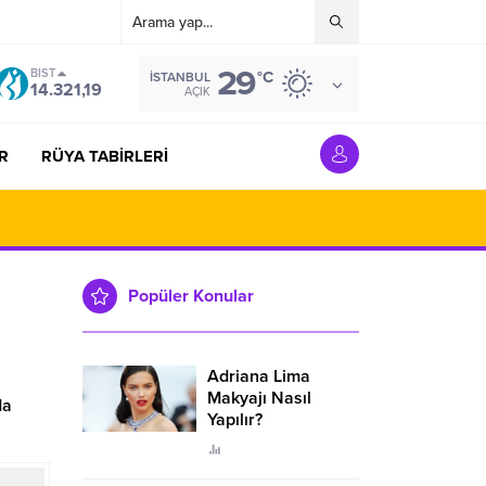
29
BIST
°C
İSTANBUL
14.321,19
AÇIK
R
RÜYA TABİRLERİ
Popüler Konular
Adriana Lima
Makyajı Nasıl
da
Yapılır?