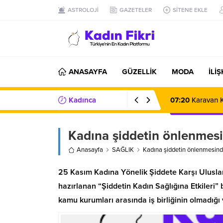
ASTROLOJİ
GAZETELER
SİTENE EKLE
ANASAYFA
GÜZELLİK
MODA
İLİ
Kadınca
07:20
Karavan K
Haberler/Bilgiler
Kadına şiddetin önlenmesin
Anasayfa
SAĞLIK
Kadına şiddetin önlenmesinde 
25 Kasım Kadına Yönelik Şiddete Karşı Ulusl
hazırlanan “Şiddetin Kadın Sağlığına Etkileri”
kamu kurumları arasında iş birliğinin olmadığı