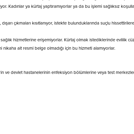
or. Kadınlar ya kürtaj yaptıramıyorlar ya da bu işlemi sağlıksız koşull
dışarı çıkmaları kısıtlanıyor, istekte bulunduklarında suçlu hissettiriler
ağlık hizmetlerine erişemiyorlar. Kürtaj olmak istediklerinde evlilik cü
ni nikaha ait resmi belge olmadığı için bu hizmeti alamıyorlar.
erin ve devlet hastanelerinin enfeksiyon bölümlerine veya test merkezle