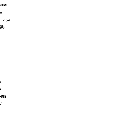
ıntılı
re
da veya
eğişim
,
n
etin
.”