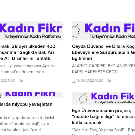
mak, 28 ayrı ülkeden 400
Ceyda Düvenci ve Dilara Koç
insanına “Sağlıkta Bal, Arı
Ebeveynlere Sürdürülebilir G
e Arı Ürünlerini” anlattı
Eğitimleri
ak, iyi yaşam markası Apitera
ALARKO CARRİER, EKO-ANKSİYE
e İstanbul’da düzenlenen
KARŞI HAREKETE GE
a’dan Kanada’ya, ABD’den
EBEVEYNLERE
2022 11:00
19.09.2022 10:20
’ya 28 farklı ülkeden yaklaşık 400
SÜRDÜRÜLEBİLİR GELECEK EĞİT
katılım sağladığı 14.
Dilara Koçak ve Ceyda Düvenci, A
Carrier’ın...
larda miyopu yavaşlatan
Ege Üniversitesinin projesi,
“madde bağımlılığı” ile müca
arda miyop durdurma tedavisi
katkı sunacak
ilinen “ortokeratoloji”, aynı
 miyopinin (uzağı net
“Sesimizi Duy, Yaşama Sarıl!” Eg