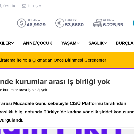
ÜYELİK
İLETİŞİM
DOLAR
EURO
ALTIN
46,9929
53,6680
6.225,55
ŞKİLER
ANNE/ÇOCUK
YAŞAM
SAĞLIK
BURÇLA
iralama ile Yola Çıkmadan Önce Bilinmesi Gerekenler
de kurumlar arası iş birliği yok
kurumlar arası iş birliği yok
ararası Mücadale Günü sebebiyle CİSÜ Platformu tarafından
 başlıklı bilgi notunda Türkiye’de kadına yönelik şiddet konusun
 vurgulandı.