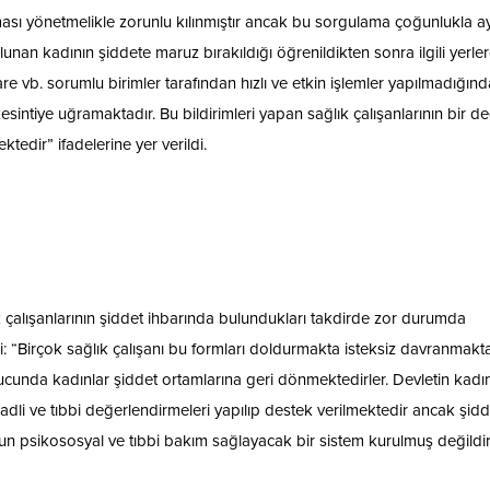
ması yönetmelikle zorunlu kılınmıştır ancak bu sorgulama çoğunlukla ayr
nan kadının şiddete maruz bırakıldığı öğrenildikten sonra ilgili yerle
dare vb. sorumlu birimler tarafından hızlı ve etkin işlemler yapılmadığın
tiye uğramaktadır. Bu bildirimleri yapan sağlık çalışanlarının bir d
tedir” ifadelerine yer verildi.
 çalışanlarının şiddet ihbarında bulundukları takdirde zor durumda
di: “Birçok sağlık çalışanı bu formları doldurmakta isteksiz davranmakta
ucunda kadınlar şiddet ortamlarına geri dönmektedirler. Devletin kadı
t adli ve tıbbi değerlendirmeleri yapılıp destek verilmektedir ancak şidd
ygun psikososyal ve tıbbi bakım sağlayacak bir sistem kurulmuş değildir