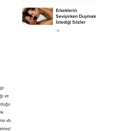
Erkeklerin
Sevişirken Duymak
İstediği Sözler
Neler?
gi
ğı ve
urduğu
ark
ısı vb.
aması’