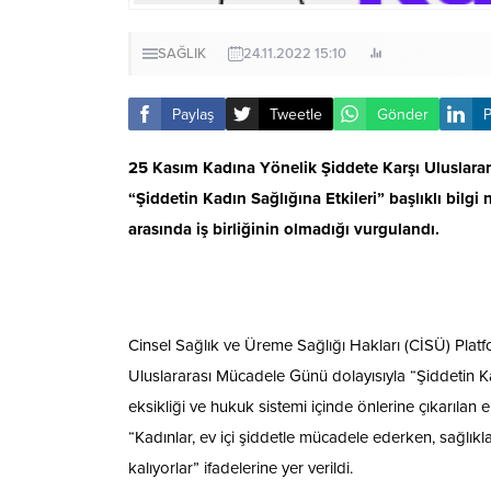
SAĞLIK
24.11.2022 15:10
Paylaş
Tweetle
Gönder
P
25 Kasım Kadına Yönelik Şiddete Karşı Uluslara
“Şiddetin Kadın Sağlığına Etkileri” başlıklı bi
arasında iş birliğinin olmadığı vurgulandı.
Cinsel Sağlık ve Üreme Sağlığı Hakları (CİSÜ) Pla
Uluslararası Mücadele Günü dolayısıyla “Şiddetin Kadı
eksikliği ve hukuk sistemi içinde önlerine çıkarılan
“Kadınlar, ev içi şiddetle mücadele ederken, sağlık
kalıyorlar” ifadelerine yer verildi.