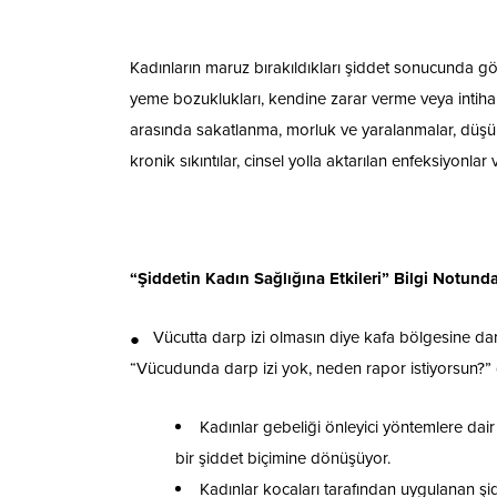
Kadınların maruz bırakıldıkları şiddet sonucunda gös
yeme bozuklukları, kendine zarar verme veya intihar gi
arasında sakatlanma, morluk ve yaralanmalar, düşük v
kronik sıkıntılar, cinsel yolla aktarılan enfeksiyonla
“Şiddetin Kadın Sağlığına Etkileri” Bilgi Notunda
●
Vücutta darp izi olmasın diye kafa bölgesine da
“Vücudunda darp izi yok, neden rapor istiyorsun?” gi
Kadınlar gebeliği önleyici yöntemlere dai
bir şiddet biçimine dönüşüyor.
Kadınlar kocaları tarafından uygulanan ş