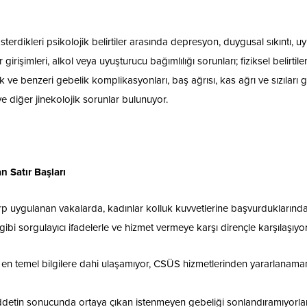
terdikleri psikolojik belirtiler arasında depresyon, duygusal sıkıntı, u
rişimleri, alkol veya uyuşturucu bağımlılığı sorunları; fiziksel belirtile
e benzeri gebelik komplikasyonları, baş ağrısı, kas ağrı ve sızıları g
r ve diğer jinekolojik sorunlar bulunuyor.
n Satır Başları
rp uygulanan vakalarda, kadınlar kolluk kuvvetlerine başvurduklarınd
bi sorgulayıcı ifadelerle ve hizmet vermeye karşı dirençle karşılaşıyor
r en temel bilgilere dahi ulaşamıyor, CSÜS hizmetlerinden yararlanama
iddetin sonucunda ortaya çıkan istenmeyen gebeliği sonlandıramıyorla