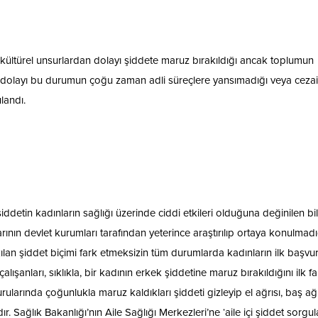
ültürel unsurlardan dolayı şiddete maruz bırakıldığı ancak toplumun
 dolayı bu durumun çoğu zaman adli süreçlere yansımadığı veya cezai
landı.
ddetin kadınların sağlığı üzerinde ciddi etkileri olduğuna değinilen bil
ının devlet kurumları tarafından yeterince araştırılıp ortaya konulmadı
ılan şiddet biçimi fark etmeksizin tüm durumlarda kadınların ilk başv
lışanları, sıklıkla, bir kadının erkek şiddetine maruz bırakıldığını ilk f
urularında çoğunlukla maruz kaldıkları şiddeti gizleyip el ağrısı, baş ağr
Sağlık Bakanlığı’nın Aile Sağlığı Merkezleri’ne ‘aile içi şiddet sorgul