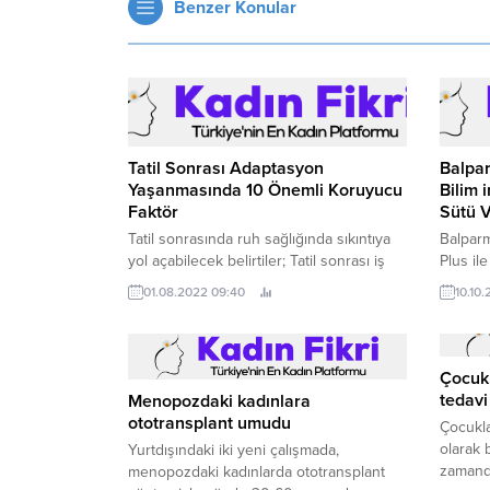
Benzer Konular
Tatil Sonrası Adaptasyon
Balpar
Yaşanmasında 10 Önemli Koruyucu
Bilim 
Faktör
Sütü V
Tatil sonrasında ruh sağlığında sıkıntıya
Balparm
yol açabilecek belirtiler; Tatil sonrası iş
Plus il
hayatına adaptasyon güçlüğü çoğu kişide
Japony
01.08.2022 09:40
10.10.
görülebilmektedir.
İspanya
kişinin 
Çocuk
tedavi
Menopozdaki kadınlara
ototransplant umudu
Çocukl
olarak b
Yurtdışındaki iki yeni çalışmada,
zamanda
menopozdaki kadınlarda ototransplant