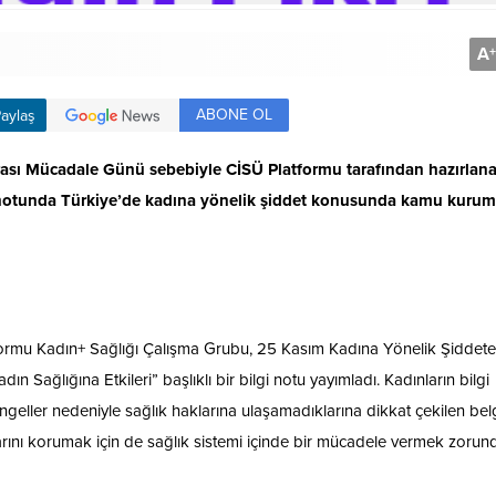
A
+
ABONE OL
aylaş
rası Mücadale Günü sebebiyle CİSÜ Platformu tarafından hazırlan
lgi notunda Türkiye’de kadına yönelik şiddet konusunda kamu kurum
tformu Kadın+ Sağlığı Çalışma Grubu, 25 Kasım Kadına Yönelik Şiddete
n Sağlığına Etkileri” başlıklı bir bilgi notu yayımladı.
Kadınların bilgi
 engeller nedeniyle sağlık haklarına ulaşamadıklarına dikkat çekilen be
larını korumak için de sağlık sistemi içinde bir mücadele vermek zorun