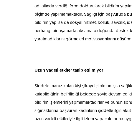
adı altında verdiği form doldurularak bildirim yapıl
biçimde yapılmamaktadır. Sağlığı için başvuruda bulu
bildirim yapılsa da sosyal hizmet, kolluk, savcılık, i
herhangi bir aşamada aksama olduğunda destek kesin
yaratmadıklarını görmeleri motivasyonlarını düşürmek
Uzun vadeli etkiler takip edilmiyor
Şiddete maruz kalan kişi şikayetçi olmamışsa sağlık
kalabildiğinin belirtildiği belgede şöyle devam edil
bildirim işlemlerini yapmamaktadırlar ve bunun son
sığınaklarına başvuran kadınların şiddetle ilgili aku
uzun vadeli etkileriyle ilgili izlem yapacak, buna u