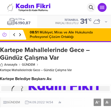
31
ALTIN
°C
İSTANBUL
6.190,87
PARÇALI BULUTLU
08:51
Mülkiyet, Miras ve Aile Hukukunda
Profesyonel Çözüm Ortaklığı
Kartepe Mahallelerinde Gece –
Gündüz Çalışma Var
Anasayfa
GÜNDEM
Kartepe Mahallelerinde Gece – Gündüz Çalışma Var
Kartepe Belediye Başkanı Av.
A
A
+
-
GÜNDEM
14.09.2022 14:54