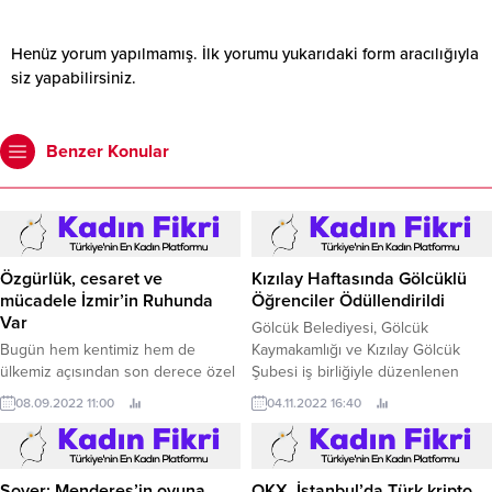
Henüz yorum yapılmamış. İlk yorumu yukarıdaki form aracılığıyla
siz yapabilirsiniz.
Benzer Konular
Özgürlük, cesaret ve
Kızılay Haftasında Gölcüklü
mücadele İzmir’in Ruhunda
Öğrenciler Ödüllendirildi
Var
Gölcük Belediyesi, Gölcük
Bugün hem kentimiz hem de
Kaymakamlığı ve Kızılay Gölcük
ülkemiz açısından son derece özel
Şubesi iş birliğiyle düzenlenen
ve son derece önemli bir gün.
Kızılay Haftası etkinliklerinde; şiir,
08.09.2022 11:00
04.11.2022 16:40
kompozisyon ve resim
yarışmalarında dereceye giren
öğrencilere ödüllerini takdim edildi.
Soyer: Menderes’in oyuna
OKX, İstanbul’da Türk kripto