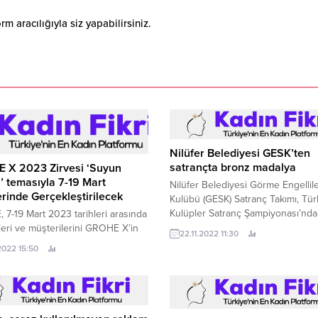
 aracılığıyla siz yapabilirsiniz.
Nilüfer Belediyesi GESK’ten
satrançta bronz madalya
 X 2023 Zirvesi ‘Suyun
 temasıyla 7-19 Mart
Nilüfer Belediyesi Görme Engellil
erinde Gerçekleştirilecek
Kulübü (GESK) Satranç Takımı, Tür
Kulüpler Satranç Şampiyonası’nda
7-19 Mart 2023 tarihleri arasında
üçüncü oldu.
ileri ve müşterilerini GROHE X’in
22.11.2022 11:30
latformunda dijitalliğin zirvesinde
.2022 15:50
eyime davet ediyor.