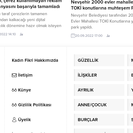
, çerez kullanılmayan reklam
Nevşehir 2000 evler mahalle
nyasını başarıyla tamamladı
TOKİ konutlarına muhteşem 
 taraf çerezlerin tamamen
Nevşehir Belediyesi tarafından 2
mdan kalkacağı yeni dijital
Evler Mahallesi TOKİ Konutlarına y
ılık dönemine hazır olmak isteyen
park yapıldı.
 A/B testi ile çerezlerin olmadığı
2022 14:10
20.09.2022 17:00
ayı test etti.
Kadın Fikri Hakkımızda
GÜZELLİK
İletişim
İLİŞKİLER
Künye
AYRILIK
Gizlilik Politikası
ANNE/ÇOCUK
Üyelik
BURÇLAR