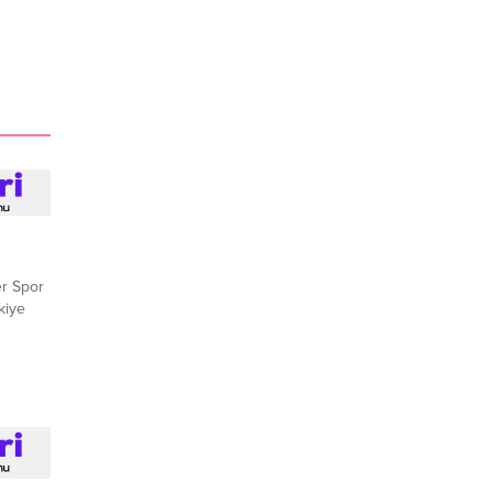
er Spor
kiye