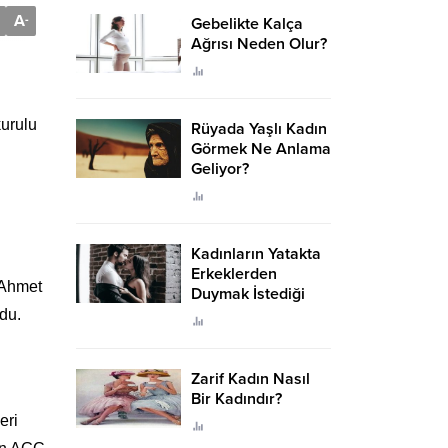
A
-
Gebelikte Kalça
Ağrısı Neden Olur?
kurulu
Rüyada Yaşlı Kadın
Görmek Ne Anlama
Geliyor?
Kadınların Yatakta
Erkeklerden
 Ahmet
Duymak İstediği
Sözler
du.
Zarif Kadın Nasıl
Bir Kadındır?
eri