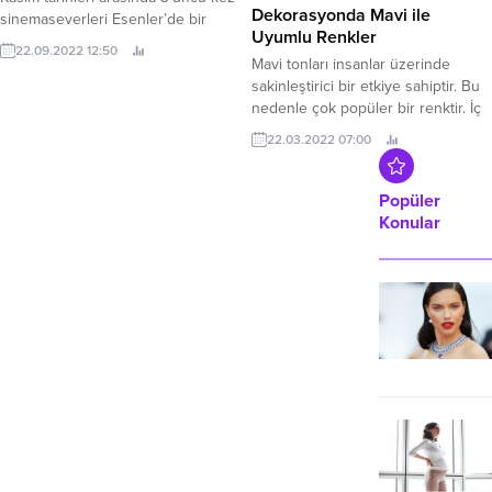
koşu ayakkabı modelleri, kadın
Dekorasyonda Mavi ile
sinemaseverleri Esenler’de bir
koşu ayakkabı fiyatları ve...
Uyumlu Renkler
araya getirecek.
22.09.2022 12:50
Mavi tonları insanlar üzerinde
sakinleştirici bir etkiye sahiptir. Bu
nedenle çok popüler bir renktir. İç
tasarımda mavinin her tonu çok
22.03.2022 07:00
güzel bir görüntü elde ediyor.
Berrak gökyüzünün ve temiz
suların sakin ve yaratıcı renklerinin
Popüler
birçok alanda ilham kaynağı olduğu
Konular
söyleniyor. Sanatta da sıklıkla
kullanılan mavinin tonları duyuları
sakinleştirir. Mavi sıcak...