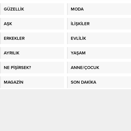
GÜZELLİK
MODA
AŞK
İLİŞKİLER
ERKEKLER
EVLİLİK
AYRILIK
YAŞAM
NE PİŞİRSEK?
ANNE/ÇOCUK
MAGAZİN
SON DAKİKA
BURÇLAR
SAĞLIK
GÜNDEM
FOTO GALERİ
VİDEO GALERİ
GAZETE MANŞETLERİ