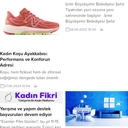
İzmir Büyükşehir Belediyesi Şehir
Tiyatroları yeni sezona yeni
sahnesinde başlıyor İzmir
Büyükşehir Belediyesi Şehir
Tiyatroları Ekim ayında her yaştan
28.09.2022 15:40
seyirciye hitap edecek yeni
oyunlarla birlikte sezona “merhaba”
diyecek.
Kadın Koşu Ayakkabısı:
Performans ve Konforun
Adresi
Koşu, hem fiziksel hem de zihinsel
sağlığımızı dengede tutan önemli
aktiviteler arasında yer alıyor.
27.06.2024 10:54
Ancak, doğru ekipman olmadan
koşunun bize sağladığı faydalarını
tam anlamıyla yaşayamayız. Kadın
koşu ayakkabısı, koşu
Yarışma ve yapım destek
performansınızı artırmak ve
başvuruları devam ediyor
sakatlanma riskini azaltmak için
“Esenler Film Günleri”, bu yıl 11-15
önemli bir role sahiptir. Hadi gelin
Kasım tarihleri arasında 3’üncü kez