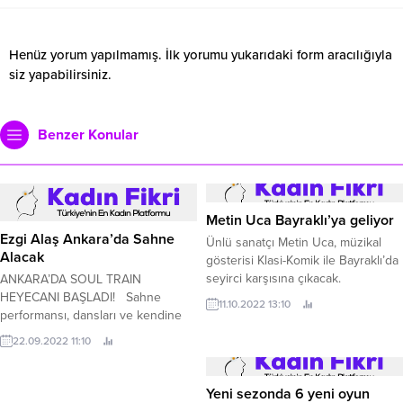
Henüz yorum yapılmamış. İlk yorumu yukarıdaki form aracılığıyla
siz yapabilirsiniz.
Benzer Konular
Metin Uca Bayraklı’ya geliyor
Ezgi Alaş Ankara’da Sahne
Ünlü sanatçı Metin Uca, müzikal
Alacak
gösterisi Klasi-Komik ile Bayraklı’da
seyirci karşısına çıkacak.
ANKARA’DA SOUL TRAIN
HEYECANI BAŞLADI! Sahne
11.10.2022 13:10
performansı, dansları ve kendine
has ses tonuyla adından sıkça
22.09.2022 11:10
bahsettiren Ezgi Alaş, 28 Eylül
akşamı IF Performance Hall’da
sahne alacak.
Yeni sezonda 6 yeni oyun