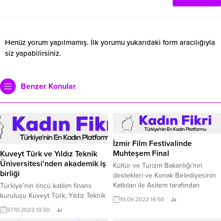
Henüz yorum yapılmamış. İlk yorumu yukarıdaki form aracılığıyla
siz yapabilirsiniz.
Benzer Konular
İzmir Film Festivalinde
Muhteşem Final
Kuveyt Türk ve Yıldız Teknik
Üniversitesi’nden akademik iş
Kültür ve Turizm Bakanlığı’nın
birliği
destekleri ve Konak Belediyesinin
Katkıları ile Asitem tarafından
Türkiye’nin öncü katılım finans
düzenlenen, Türkiye'nin ilk ve tek
kuruluşu Kuveyt Türk, Yıldız Teknik
19.09.2022 14:50
vizyon filmleri festivali Uluslararası
Üniversitesi ile akademik iş
27.10.2022 13:50
İzmir Film Festivali'nin kazananları
birliğine gitti.