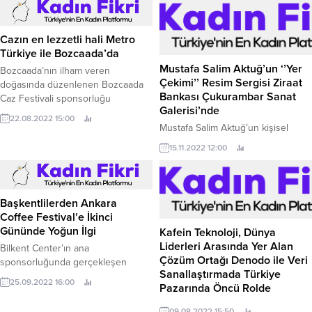
belli oldu.
Cazın en lezzetli hali Metro
Türkiye ile Bozcaada’da
Mustafa Salim Aktuğ’un ‘’Yer
Bozcaada’nın ilham veren
Çekimi’’ Resim Sergisi Ziraat
doğasında düzenlenen Bozcaada
Bankası Çukurambar Sanat
Caz Festivali sponsorluğu
Galerisi’nde
kapsamında Metro Türkiye, Wise
22.08.2022 15:00
Wine Local Selection Uzun Masa
Mustafa Salim Aktuğ’un kişisel
Tadımları ve Bağ Gezisi etkinlikleri
resim sergisi ‘’Yer Çekimi’’, 30 Ocak
15.11.2022 12:00
ile gastronomi meraklılarıyla bir
tarihine kadar Ziraat Bankası
araya gelecek.
Çukurambar Sanat Galerisi’nde
görülebilecek JLL Türkiye
tarafından yönetilen, Başkentin
Başkentlilerden Ankara
seçkin alışveriş merkezlerinden
Coffee Festival’e İkinci
Next Level AVM’de yer alan,
Gününde Yoğun İlgi
Kafein Teknoloji, Dünya
sanatseverlerin buluşma noktası
Liderleri Arasında Yer Alan
Bilkent Center’ın ana
Ziraat Bankası Çukurambar Sanat
Çözüm Ortağı Denodo ile Veri
sponsorluğunda gerçekleşen
Galerisi, Mustafa Salim Aktuğ’un
Sanallaştırmada Türkiye
Ankara Coffee Festival, ikinci
kıymetli...
25.09.2022 16:00
Pazarında Öncü Rolde
gününde de kahve severlerin
buluşma noktası oldu.
Veri yönetimi alanında yenilikçi
09.08.2022 15:50