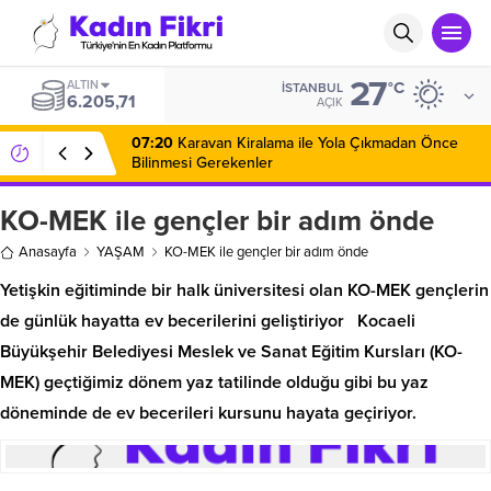
27
ALTIN
°C
İSTANBUL
6.205,71
AÇIK
07:20
Karavan Kiralama ile Yola Çıkmadan Önce
Bilinmesi Gerekenler
KO-MEK ile gençler bir adım önde
Anasayfa
YAŞAM
KO-MEK ile gençler bir adım önde
Yetişkin eğitiminde bir halk üniversitesi olan KO-MEK gençlerin
de günlük hayatta ev becerilerini geliştiriyor Kocaeli
Büyükşehir Belediyesi Meslek ve Sanat Eğitim Kursları (KO-
MEK) geçtiğimiz dönem yaz tatilinde olduğu gibi bu yaz
döneminde de ev becerileri kursunu hayata geçiriyor.