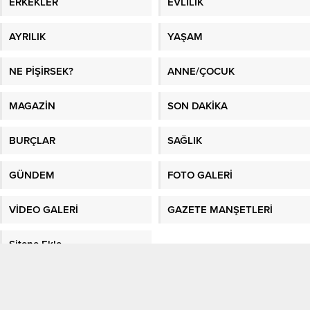
ERKEKLER
EVLİLİK
AYRILIK
YAŞAM
NE PİŞİRSEK?
ANNE/ÇOCUK
MAGAZİN
SON DAKİKA
BURÇLAR
SAĞLIK
GÜNDEM
FOTO GALERİ
VİDEO GALERİ
GAZETE MANŞETLERİ
Sitene Ekle
En İyi Makaleler
/
En İyi Sosyal Platform
/
Kadın Fikri
/
Sağlık
/
Kadın
/
En
Güncel Bilgiler
/
Kağıthane evden eve nakliyat
/