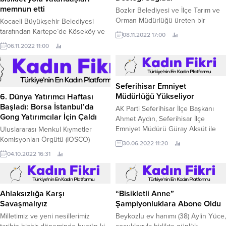
memnun etti
Bozkır Belediyesi ve İlçe Tarım ve
Orman Müdürlüğü üreten bir
Kocaeli Büyükşehir Belediyesi
Bozkır şuuruyla üreticilere
tarafından Kartepe’de Köseköy ve
08.11.2022 17:00
desteğine devam ediyor.
Sarımeşe arasında yapılan yürüyüş
06.11.2022 11:00
ve bisiklet yolundan vatandaşlar
çok memnun.
Seferihisar Emniyet
Müdürlüğü Yükseliyor
6. Dünya Yatırımcı Haftası
Başladı: Borsa İstanbul’da
AK Parti Seferihisar İlçe Başkanı
Gong Yatırımcılar İçin Çaldı
Ahmet Aydın, Seferihisar İlçe
Emniyet Müdürü Güray Aksüt ile
Uluslararası Menkul Kıymetler
birlikte inşaatı devam eden
Komisyonları Örgütü (IOSCO)
30.06.2022 11:20
Seferihisar İlçe Emniyet Müdürlüğü
tarafından organize edilen ve bu yıl
04.10.2022 16:31
binasındaki çalışmaları yerinde
altıncısı kutlanacak olan Dünya
inceledi.
Yatırımcı Haftası, Borsa İstanbul’da
gerçekleştirilen Gong Töreni ile
Ahlaksızlığa Karşı
başladı.
“Bisikletli Anne”
Savaşmalıyız
Şampiyonluklara Abone Oldu
Milletimiz ve yeni nesillerimiz
Beykozlu ev hanımı (38) Aylin Yüce,
tarihin hiçbir döneminde bugün ki