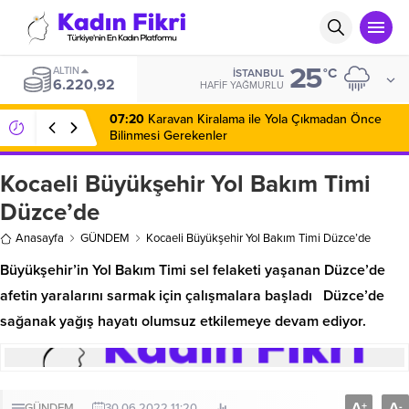
25
ALTIN
°C
İSTANBUL
6.220,92
HAFIF YAĞMURLU
07:20
Karavan Kiralama ile Yola Çıkmadan Önce
Bilinmesi Gerekenler
Kocaeli Büyükşehir Yol Bakım Timi
Düzce’de
Anasayfa
GÜNDEM
Kocaeli Büyükşehir Yol Bakım Timi Düzce’de
Büyükşehir’in Yol Bakım Timi sel felaketi yaşanan Düzce’de
afetin yaralarını sarmak için çalışmalara başladı Düzce’de
sağanak yağış hayatı olumsuz etkilemeye devam ediyor.
A
A
+
-
GÜNDEM
30.06.2022 11:20