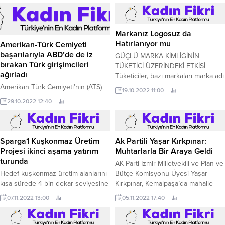
Markanız Logosuz da
Hatırlanıyor mu
Amerikan-Türk Cemiyeti
başarılarıyla ABD’de de iz
GÜÇLÜ MARKA KİMLİĞİNİN
bırakan Türk girişimcileri
TÜKETİCİ ÜZERİNDEKİ ETKİSİ
ağırladı
Tüketiciler, bazı markaları marka adı
ya da logo görmeden kolaylıkla
Amerikan Türk Cemiyeti’nin (ATS)
19.10.2022 11:00
hatırlayabiliyor.
geleneksel gala yemeği bu yıl 25
29.10.2022 12:40
Ekim’de The Plaza Hotel New
York’ta gerçekleşti.
Sparga1 Kuşkonmaz Üretim
Ak Partili Yaşar Kırkpınar:
Projesi ikinci aşama yatırım
Muhtarlarla Bir Araya Geldi
turunda
AK Parti İzmir Milletvekili ve Plan ve
Hedef kuşkonmaz üretim alanlarını
Bütçe Komisyonu Üyesi Yaşar
kısa sürede 4 bin dekar seviyesine
Kırkpınar, Kemalpaşa’da mahalle
ulaştırmak Tarımsal üretimin
muhtarlarının katılımlarıyla geniş
07.11.2022 13:00
05.11.2022 17:40
finansmanında Türkiye’de bir ilk
kapsamlı bir toplantı düzenledi.
olarak fonbulucu’nun geliştirdiği ve
kitle fonlama sisteminin kullanıldığı