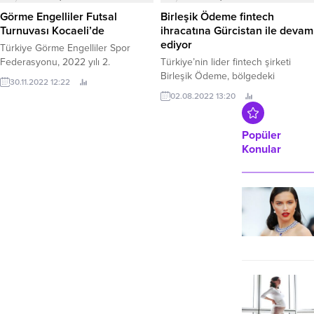
fonTAR yatırım modelinin ilk üretim
Görme Engelliler Futsal
Birleşik Ödeme fintech
projesi Sparga1 Kuşkonmaz, ikinci
Turnuvası Kocaeli’de
ihracatına Gürcistan ile devam
aşama yatırım turuna çıktı.
ediyor
Türkiye Görme Engelliler Spor
Federasyonu, 2022 yılı 2.
Türkiye’nin lider fintech şirketi
Birleşik Ödeme, bölgedeki
30.11.2022 12:22
büyümesine Gürcistan ile devam
02.08.2022 13:20
ediyor.
Popüler
Konular