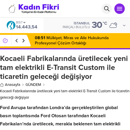
30
BIST
°C
İSTANBUL
14.443,54
PARÇALI BULUTLU
08:51
Mülkiyet, Miras ve Aile Hukukunda
Profesyonel Çözüm Ortaklığı
Kocaeli Fabrikalarında üretilecek yeni
tam elektrikli E-Transit Custom ile
ticaretin geleceği değişiyor
Anasayfa
GÜNDEM
Kocaeli Fabrikalarında üretilecek yeni tam elektrikli E-Transit Custom ile ticaretin
geleceği değişiyor
Ford Avrupa tarafından Londra’da gerçekleştirilen global
basın toplantısında Ford Otosan tarafından Kocaeli
Fabrikaları’nda üretilecek, merakla beklenen tam elektrikli