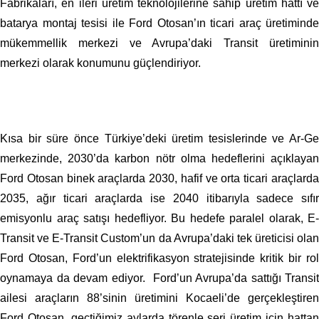
Fabrikaları, en ileri üretim teknolojilerine sahip üretim hattı ve
batarya montaj tesisi ile Ford Otosan’ın ticari araç üretiminde
mükemmellik merkezi ve Avrupa’daki Transit üretiminin
merkezi olarak konumunu güçlendiriyor.
Kısa bir süre önce Türkiye’deki üretim tesislerinde ve Ar-Ge
merkezinde, 2030’da karbon nötr olma hedeflerini açıklayan
Ford Otosan binek araçlarda 2030, hafif ve orta ticari araçlarda
2035, ağır ticari araçlarda ise 2040 itibarıyla sadece sıfır
emisyonlu araç satışı hedefliyor. Bu hedefe paralel olarak, E-
Transit ve E-Transit Custom’un da Avrupa’daki tek üreticisi olan
Ford Otosan, Ford’un elektrifikasyon stratejisinde kritik bir rol
oynamaya da devam ediyor. Ford’un Avrupa’da sattığı Transit
ailesi araçların 88’sinin üretimini Kocaeli’de gerçekleştiren
Ford Otosan, geçtiğimiz aylarda törenle seri üretim için hattan