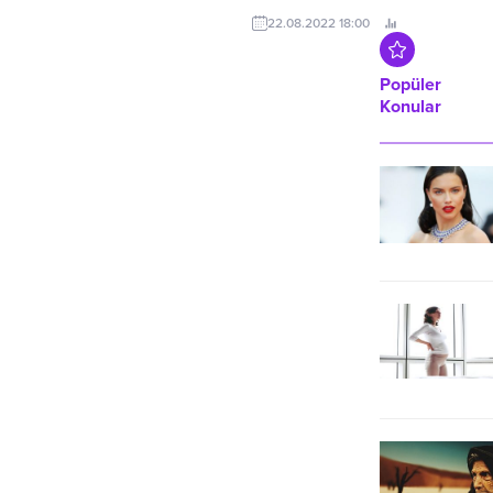
yaşandığını gösteriyor.
hizmet vermek için kendi
22.08.2022 18:00
bünyesinde görev yapan şoförlere
eğitim vermeye devam ediyor.
Popüler
Konular