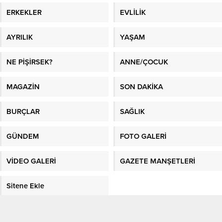
ERKEKLER
EVLİLİK
AYRILIK
YAŞAM
NE PİŞİRSEK?
ANNE/ÇOCUK
MAGAZİN
SON DAKİKA
BURÇLAR
SAĞLIK
GÜNDEM
FOTO GALERİ
VİDEO GALERİ
GAZETE MANŞETLERİ
Sitene Ekle
En İyi Makaleler
/
En İyi Sosyal Platform
/
Kadın Fikri
/
Sağlık
/
Kadın
/
En