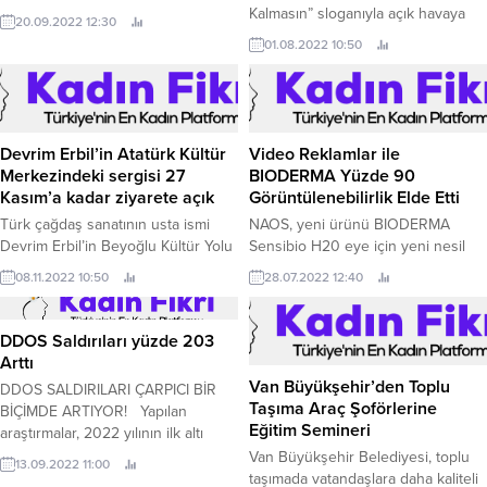
Kalmasın” sloganıyla açık havaya
20.09.2022 12:30
özel hazırladığı konser serisi, Emir
01.08.2022 10:50
Ersoy & Kaan Sekban ile devam
ediyor.
Devrim Erbil’in Atatürk Kültür
Video Reklamlar ile
Merkezindeki sergisi 27
BIODERMA Yüzde 90
Kasım’a kadar ziyarete açık
Görüntülenebilirlik Elde Etti
Türk çağdaş sanatının usta ismi
NAOS, yeni ürünü BIODERMA
Devrim Erbil’in Beyoğlu Kültür Yolu
Sensibio H20 eye için yeni nesil
Festivali kapsamında
video reklamları kullanarak yüzde
08.11.2022 10:50
28.07.2022 12:40
sanatseverlerle buluşan “Renkler
79,15 VCR ile kampanya sürecini
ve Teknikler” sergisinin süresi
başarıyla tamamladı 40 yıllık
uzatıldı.
tecrübesiyle cilt bakım ürünleri
DDOS Saldırıları yüzde 203
sektöründe öncü olan NAOS, yeni
Arttı
ürünü BIODERMA Sensibio H20
Van Büyükşehir’den Toplu
DDOS SALDIRILARI ÇARPICI BİR
eye’ın doğru hedef kitleye ulaşarak
Taşıma Araç Şoförlerine
BİÇİMDE ARTIYOR! Yapılan
marka görünürlüğünü...
Eğitim Semineri
araştırmalar, 2022 yılının ilk altı
ayında dünya çapındaki DDoS
Van Büyükşehir Belediyesi, toplu
13.09.2022 11:00
saldırılarında ciddi oranda artış
taşımada vatandaşlara daha kaliteli