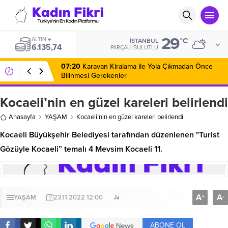
29
ALTIN
°C
İSTANBUL
6.135,74
PARÇALI BULUTLU
07:20
Karavan Kiralama ile Yola Çıkmadan Önce
Bilinmesi Gerekenler
Kocaeli’nin en güzel kareleri belirlendi
Anasayfa
YAŞAM
Kocaeli’nin en güzel kareleri belirlendi
Kocaeli Büyükşehir Belediyesi tarafından düzenlenen "Turist
Gözüyle Kocaeli” temalı 4 Mevsim Kocaeli 11.
A
A
+
-
YAŞAM
23.11.2022 12:00
ABONE OL