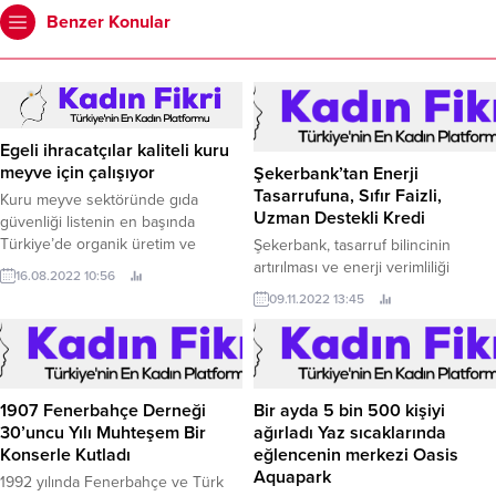
Benzer Konular
Egeli ihracatçılar kaliteli kuru
meyve için çalışıyor
Şekerbank’tan Enerji
Tasarrufuna, Sıfır Faizli,
Kuru meyve sektöründe gıda
Uzman Destekli Kredi
güvenliği listenin en başında
Türkiye’de organik üretim ve
Şekerbank, tasarruf bilincinin
ihracat 35 yıl önce kuru meyve
artırılması ve enerji verimliliği
16.08.2022 10:56
sektöründe Ege İhracatçı Birlikleri
konusunda farkındalık yaratılması
09.11.2022 13:45
öncülüğünde başladı.
amacıyla geliştirdiği ürünü
EKOkredi ile enerji tasarrufuna
yönelik her türlü bireysel ve ticari
yatırımı desteklemeye devam
ediyor.
1907 Fenerbahçe Derneği
Bir ayda 5 bin 500 kişiyi
30’uncu Yılı Muhteşem Bir
ağırladı Yaz sıcaklarında
Konserle Kutladı
eğlencenin merkezi Oasis
Aquapark
1992 yılında Fenerbahçe ve Türk