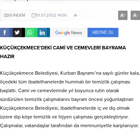
A
A
+
-
GÜNDEM
01.07.2022 14:00
ABONE OL
KÜÇÜKÇEKMECE’DEKİ CAMİ VE CEMEVLERİ BAYRAMA
HAZIR
Küçükçekmece Belediyesi, Kurban Bayramı’na sayılı günler kala,
ilçedeki tüm ibadethanelerde hummalı bir temizlik çalışması
başlattı. Cami ve cemevlerinde yıl boyunca rutin olarak
sürdürülen temizlik çalışmalarını bayram öncesi yoğunlaştıran
Küçükçekmece Belediyesi, ibadethanelerde iç ve dış olmak
üzere dip köşe temizlik ve hijyen çalışması gerçekleştiriyor.
Çalışmalar, vatandaşlar tarafından da memnuniyetle karşılanıyor.