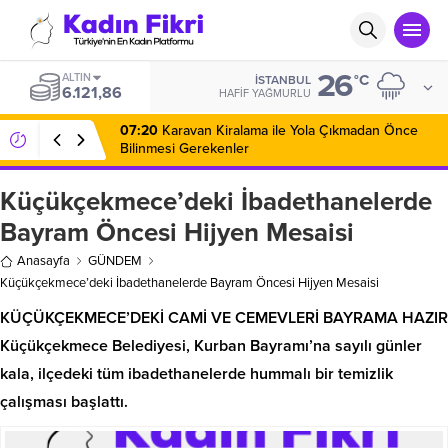
26
ALTIN
°C
İSTANBUL
6.121,86
HAFIF YAĞMURLU
07:20
Karavan Kiralama ile Yola Çıkmadan Önce
Bilinmesi Gerekenler
Küçükçekmece’deki İbadethanelerde
Bayram Öncesi Hijyen Mesaisi
Anasayfa
GÜNDEM
Küçükçekmece’deki İbadethanelerde Bayram Öncesi Hijyen Mesaisi
KÜÇÜKÇEKMECE’DEKİ CAMİ VE CEMEVLERİ BAYRAMA HAZIR
Küçükçekmece Belediyesi, Kurban Bayramı’na sayılı günler
kala, ilçedeki tüm ibadethanelerde hummalı bir temizlik
çalışması başlattı.