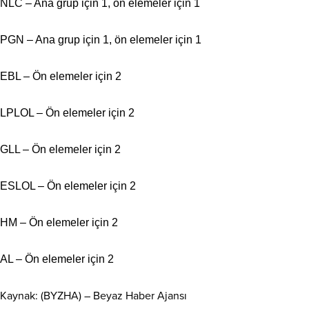
NLC – Ana grup için 1, ön elemeler için 1
PGN – Ana grup için 1, ön elemeler için 1
EBL – Ön elemeler için 2
LPLOL – Ön elemeler için 2
GLL – Ön elemeler için 2
ESLOL – Ön elemeler için 2
HM – Ön elemeler için 2
AL – Ön elemeler için 2
Kaynak: (BYZHA) – Beyaz Haber Ajansı