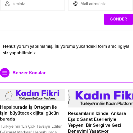
Henüz yorum yapılmamış. İlk yorumu yukarıdaki form aracılığıyla
siz yapabilirsiniz.
Benzer Konular
Hepsiburada İş Ortağım ile
işini büyütecek dijital gücün
Ressamların İzinde: Ankara
burada
Eşsiz Sanat Eserleriyle
Yepyeni Bir Sergi ve Gezi
Türkiye’nin ‘En Çok Tavsiye Edilen
Deneyimi Yaşatıyor
E-Ticaret Markası’ Hepsiburada,