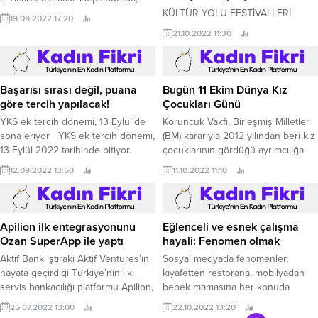
kazançlı, kaliteli ve güvenli e-ticaret
KÜLTÜR YOLU FESTİVALLERİ
19.09.2022 17:20
için kendisini seçen 150 bini aşkın
DEVAM EDİYOR Kültür ve Turizm
21.10.2022 11:30
iş ortağından oluşan bu büyük
Bakanlığı tarafından düzenlenen
aileye ve katılacak yeni aile
Başkent Kültür Yolu Festivali
üyelerine pek çok fırsat sunuyor.
kapsamında gerçekleştirilen
“Ressamların İzinde: Ankara”,
Başarısı sırası değil, puana
Bugün 11 Ekim Dünya Kız
Başkent Kültür Yolu Rotası’nda
göre tercih yapılacak!
Çocukları Günü
Ankara Resim ve Heykel Müzesi
YKS ek tercih dönemi, 13 Eylül’de
Koruncuk Vakfı, Birleşmiş Milletler
Koleksiyonu’nun eşsiz
sona eriyor YKS ek tercih dönemi,
(BM) kararıyla 2012 yılından beri kız
parçalarından benzersiz bir içerikle
13 Eylül 2022 tarihinde bitiyor.
çocuklarının gördüğü ayrımcılığa
oluşturulan yepyeni bir sergi ve
dikkat çekmek üzere kutlanan 11
gezi...
12.09.2022 13:50
11.10.2022 11:10
Ekim Dünya Kız Çocukları
Günü’nde “Kız Çocuklarının
Gerçeği, ‘HAYALLERİ’ Olsun”
sloganıyla gerçekleşecek
Apilion ilk entegrasyonunu
Eğlenceli ve esnek çalışma
#HayalimOkul kampanyasına
Ozan SuperApp ile yaptı
hayali: Fenomen olmak
destek olmaya, kız çocuklarının
Aktif Bank iştiraki Aktif Ventures’ın
Sosyal medyada fenomenler,
eğitime erişimlerinin önemine
hayata geçirdiği Türkiye’nin ilk
kıyafetten restorana, mobilyadan
farkındalık yaratmaya davet
servis bankacılığı platformu Apilion,
bebek mamasına her konuda
ediyor! ...
finansal teknolojiler ekosistemiyle
önerilerde bulunuyorlar.
25.07.2022 13:00
22.10.2022 13:20
buluşturduğu ürün ve hizmetlerini