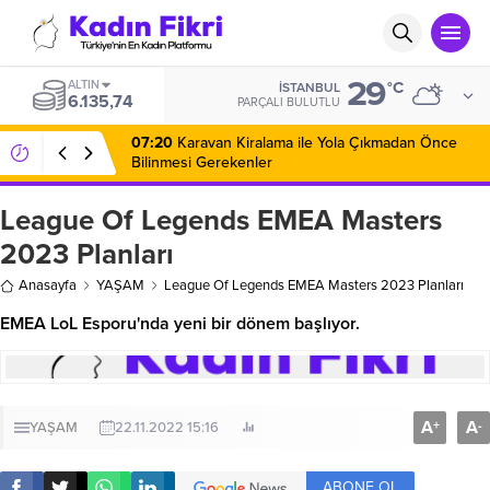
29
ALTIN
°C
İSTANBUL
6.135,74
PARÇALI BULUTLU
07:20
Karavan Kiralama ile Yola Çıkmadan Önce
Bilinmesi Gerekenler
League Of Legends EMEA Masters
2023 Planları
Anasayfa
YAŞAM
League Of Legends EMEA Masters 2023 Planları
EMEA LoL Esporu'nda yeni bir dönem başlıyor.
A
A
+
-
YAŞAM
22.11.2022 15:16
ABONE OL