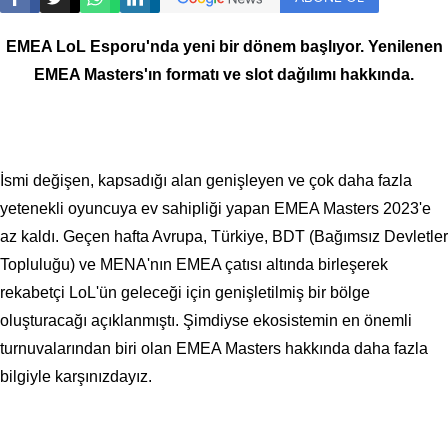
EMEA LoL Esporu'nda yeni bir dönem başlıyor. Yenilenen
EMEA Masters'ın formatı ve slot dağılımı hakkında.
İsmi değişen, kapsadığı alan genişleyen ve çok daha fazla
yetenekli oyuncuya ev sahipliği yapan EMEA Masters 2023'e
az kaldı. Geçen hafta Avrupa, Türkiye, BDT (Bağımsız Devletler
Topluluğu) ve MENA'nın EMEA çatısı altında birleşerek
rekabetçi LoL'ün geleceği için genişletilmiş bir bölge
oluşturacağı açıklanmıştı. Şimdiyse ekosistemin en önemli
turnuvalarından biri olan EMEA Masters hakkında daha fazla
bilgiyle karşınızdayız.