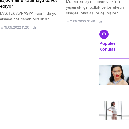
(D)evrimine katılmaya davet
Muharrem ayının manevi iklimini
tarım’ ürünleriyle buluşturmaya
ediyor
yaşamak için bolluk ve bereketin
devam ediyor.
simgesi olan aşure aşı pişiren
MAKTEK AVRASYA Fuarı’nda yer
Seferihisar Hanımeli Kadın Girişimi
almaya hazırlanan Mitsubishi
11.08.2022 10:40
Üretim ve İşletme Kooperatifi üyesi
Electric, makine sektörünün
19.09.2022 11:20
kadınlar, pişirdikleri aşureyi
geleceğine yön veren
Seferihisarlı vatandaşlarla paylaştı.
teknolojilerini tanıtacak Geleceği
referans alan teknolojilerin mimarı
Popüler
Mitsubishi Electric, makine
Konular
sektörünün Avrasya’daki en büyük
buluşmasına ev sahipliği yapan
MAKTEK AVRASYA Fuarı’na
katılıyor.