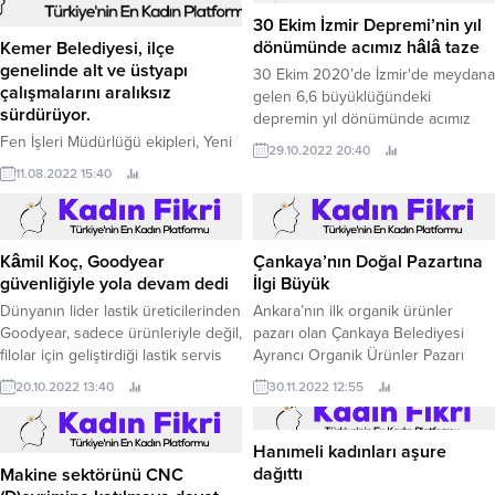
30 Ekim İzmir Depremi’nin yıl
dönümünde acımız hâlâ taze
Kemer Belediyesi, ilçe
genelinde alt ve üstyapı
30 Ekim 2020’de İzmir'de meydana
çalışmalarını aralıksız
gelen 6,6 büyüklüğündeki
sürdürüyor.
depremin yıl dönümünde acımız
hâlâ taze.
Fen İşleri Müdürlüğü ekipleri, Yeni
29.10.2022 20:40
Mahalle Ahmet Çavuş Caddesi
11.08.2022 15:40
üzerinde 2.
Kâmil Koç, Goodyear
Çankaya’nın Doğal Pazartına
güvenliğiyle yola devam dedi
İlgi Büyük
Dünyanın lider lastik üreticilerinden
Ankara’nın ilk organik ürünler
Goodyear, sadece ürünleriyle değil,
pazarı olan Çankaya Belediyesi
filolar için geliştirdiği lastik servis
Ayrancı Organik Ürünler Pazarı
çözüm ve hizmetleriyle de öne
15’inci yaşına girerken, aynı
20.10.2022 13:40
30.11.2022 12:55
çıkıyor.
kapsamda kurulan Ümitköy Organik
ve Doğal ürünler Pazarı
Başkentlilerden ilgi görmeye
Hanımeli kadınları aşure
devam ediyor Çankaya
dağıttı
Makine sektörünü CNC
Belediyesi Ankaralıları doğal ve ‘iyi