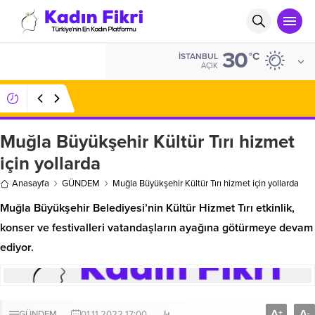
30
ALTIN
°C
İSTANBUL
6.104,58
AÇIK
11:15
Cilt Kalitesini ve Yüz Uyumunu Destekleyen
Modern Estetik Çözümler
Muğla Büyükşehir Kültür Tırı hizmet
için yollarda
Anasayfa
GÜNDEM
Muğla Büyükşehir Kültür Tırı hizmet için yollarda
Muğla Büyükşehir Belediyesi’nin Kültür Hizmet Tırı etkinlik,
konser ve festivalleri vatandaşların ayağına götürmeye devam
ediyor.
A
A
+
-
GÜNDEM
01.11.2022 17:00