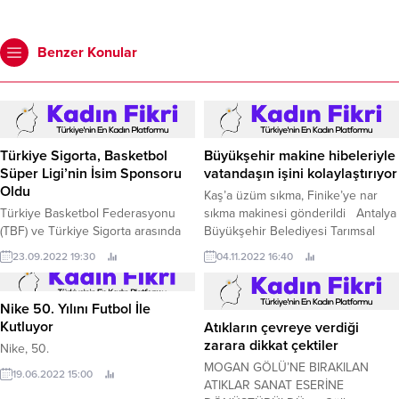
Benzer Konular
Türkiye Sigorta, Basketbol
Büyükşehir makine hibeleriyle
Süper Ligi’nin İsim Sponsoru
vatandaşın işini kolaylaştırıyor
Oldu
Kaş’a üzüm sıkma, Finike’ye nar
Türkiye Basketbol Federasyonu
sıkma makinesi gönderildi Antalya
(TBF) ve Türkiye Sigorta arasında
Büyükşehir Belediyesi Tarımsal
imzalanan anlaşma ile ülkemizin
Hizmetler Dairesi Başkanlığı
23.09.2022 19:30
04.11.2022 16:40
sigorta ve emeklilik şirketlerinin bir
vatandaşın işini kolaylaştırmak ve
araya gelmesiyle kurulan sektörün
üretime katkıda bulunmak amacıyla
lideri konumundaki Türkiye Sigorta,
başlattığı nar sıkma ve üzüm sıkma
Nike 50. Yılını Futbol İle
Basketbol Süper Ligi’nin isim
makinesi desteklerini sürdürüyor.
Kutluyor
Atıkların çevreye verdiği
sponsoru oldu.
zarara dikkat çektiler
Nike, 50.
MOGAN GÖLÜ’NE BIRAKILAN
19.06.2022 15:00
ATIKLAR SANAT ESERİNE