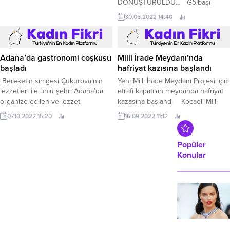
DÖNÜŞTÜRÜLDÜ… Gölbaşı
Belediyesi tarafından başlatılan,
30.06.2022 14:40
proje kapsamında Mogan Gölü’nde
yapılan çevre temizliği sonucunda
ortaya çıkan atık maddelerden
“Balık Heykel” yapıldı.
Adana’da gastronomi coşkusu
Milli İrade Meydanı’nda
başladı
hafriyat kazısına başlandı
Bereketin simgesi Çukurova’nın
Yeni Milli İrade Meydanı Projesi için
lezzetleri ile ünlü şehri Adana’da
etrafı kapatılan meydanda hafriyat
organize edilen ve lezzet
kazasına başlandı Kocaeli Milli
tutkunlarının merakla beklediği, ana
İrade Meydanı’nı “İzmit meydana
07.10.2022 15:20
16.09.2022 11:12
teması “Geçmişten Geleceğe Miras:
çıkacak” sloganıyla
Mutfak” olan 6.
dünya meydanlarıyla boy
ölçüşecek bir projeyle kent
Popüler
meydanına dönüştürmek için
Konular
sahada kazı çalışmalarına başlandı.