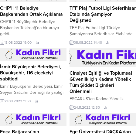
CHP’li 11 Belediye
TFF Plaj Futbol Ligi Seferihisar
Başkanından Ortak Açıklama
Etabı’nda Şampiyon
Değişmedi
CHP’li 11 Büyükşehir Belediye
Başkanları Tekirdağ’da bir araya
TFF Plaj Futbol Ligi Türkiye
geldi.
Şampiyonası Seferihisar Etabı'nda
pandemi yasakları nedeniyle son
13.08.2022 19:00
08.08.2022 14:40
olarak 2019 yılında düzenlenen
turnuvada Şampiyon olan Cittaslow
Seferihisar tekrar şampiyon oldu.
İzmir Büyükşehir Belediyesi,
Büyükşehir, 116 çiçekçiyi
Cinsiyet Eşitliği ve Toplumsal
sabitledi
Güvenlik için Kadına Yönelik
Tüm Şiddet Biçimleri
İzmir Büyükşehir Belediyesi, İzmir
Önlenmeli
Seyyar Satıcılar Derneği ile yaptığı
çalışma sonucu kent genelindeki
ESCARUS’tan Kadına Yönelik
21.08.2022 11:50
116 seyyar çiçek satıcısı artık
Şiddete Karşı Uluslararası
24.11.2022 12:30
kendilerine gösterilen yerde
Mücadele Günü Mesajı “Kadına
çalışacak.
Yönelik Şiddete Karşı Uluslararası
Mücadele” günü kapsamında
değerlendirmede bulunan Escarus
Foça Bağarası’nın
Ege Üniversitesi DAÇKA’dan
Genel Müdürü Dr.