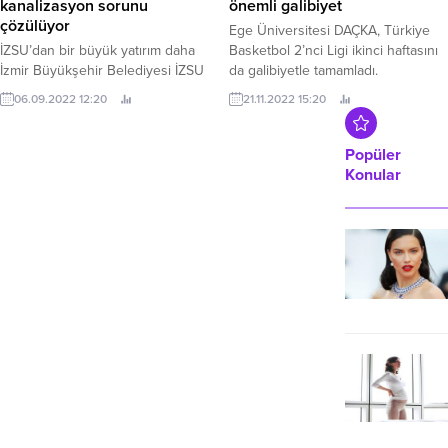
kanalizasyon sorunu
önemli galibiyet
çözülüyor
Ege Üniversitesi DAÇKA, Türkiye
İZSU’dan bir büyük yatırım daha
Basketbol 2’nci Ligi ikinci haftasını
İzmir Büyükşehir Belediyesi İZSU
da galibiyetle tamamladı.
Genel Müdürlüğü Foça
06.09.2022 12:20
21.11.2022 15:20
Bağarası’nın uzun yıllardır süren
kanalizasyon problemini 170 milyon
liralık yatırımla çözüyor.
Popüler
Konular