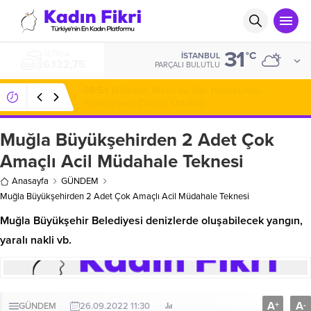
31
ALTIN
°C
İSTANBUL
6.122,75
PARÇALI BULUTLU
08:51
Mülkiyet, Miras ve Aile Hukukunda
Profesyonel Çözüm Ortaklığı
Muğla Büyükşehirden 2 Adet Çok
Amaçlı Acil Müdahale Teknesi
Anasayfa
GÜNDEM
Muğla Büyükşehirden 2 Adet Çok Amaçlı Acil Müdahale Teknesi
Muğla Büyükşehir Belediyesi denizlerde oluşabilecek yangın,
yaralı nakli vb.
A
A
+
-
GÜNDEM
26.09.2022 11:30