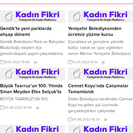
Gemlik’te yeni parklarda
Yenişehir Belediyesinden
ahşap dönemi
ücretsiz yüzme kursu
Gemlik Belediyesi Park ve Bahçeler
Çocuklara ve gençlere yönelik
Müdürlüğü ekipleri ilçe
kültür, sanat ve spor eğitimleri
genelindepark yapım çalışmalarına
veren Mersin Yenişehir Belediyesi,
aralıksız devam ediyor.
şimdi de ücretsiz yüzme kursu açtı.
10.10.2022 15:00
13.07.2022 15:10
Büyük Taarruz’un 100. Yılında
Cennet Koyu’nda Çalışmalar
Sinan Meydan Efes Selçuk’ta
Tamamlandı
BÜYÜK TAARRUZ’UN 100.
Didim Belediyesi tarafından Cennet
Koyu'na giden yol üzerinde
23.08.2022 10:30
gerçekleştirilen çalışmalar
tamamlandı.
04.08.2022 18:20