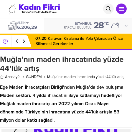
28
ALTIN
°C
İSTANBUL
6.206,29
PARÇALI BULUTLU
07:20
Karavan Kiralama ile Yola Çıkmadan Önce
Bilinmesi Gerekenler
Muğla’nın maden ihracatında yüzde
44’lük artış
Anasayfa
GÜNDEM
Muğla’nın maden ihracatında yüzde 44’lük artış
Ege Maden İhracatçıları Birliği’nden Muğla’da dev buluşma
Maden sektörü 4 yılda ihracatını ikiye katlamayı hedefliyor
Muğlalı maden ihracatçıları 2022 yılının Ocak-Mayıs
döneminde Türkiye’nin ihracatına yüzde 44’lük artışla 53
milyon dolar katkı sağladı.