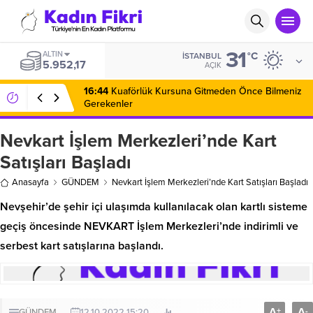
31
ALTIN
°C
İSTANBUL
5.952,17
AÇIK
16:44
Kuaförlük Kursuna Gitmeden Önce Bilmeniz
Gerekenler
Nevkart İşlem Merkezleri’nde Kart
Satışları Başladı
Anasayfa
GÜNDEM
Nevkart İşlem Merkezleri’nde Kart Satışları Başladı
Nevşehir’de şehir içi ulaşımda kullanılacak olan kartlı sisteme
geçiş öncesinde NEVKART İşlem Merkezleri’nde indirimli ve
serbest kart satışlarına başlandı.
A
A
+
-
GÜNDEM
12.10.2022 15:20