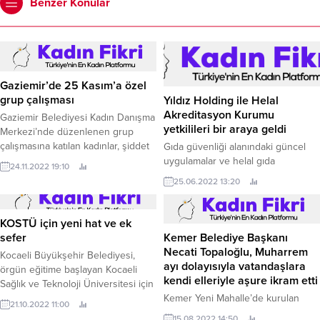
Benzer Konular
Gaziemir’de 25 Kasım’a özel
grup çalışması
Yıldız Holding ile Helal
Akreditasyon Kurumu
Gaziemir Belediyesi Kadın Danışma
yetkilileri bir araya geldi
Merkezi’nde düzenlenen grup
çalışmasına katılan kadınlar, şiddet
Gıda güvenliği alanındaki güncel
ve hakları konusunda paylaşım
uygulamalar ve helal gıda
24.11.2022 19:10
yaptıktan sonra olumsuz
standartları konusunda gündemde
25.06.2022 13:20
duygularını dışa vurup EMDR
olan düzenlemelerle ilgili olarak
terapisinden uyarlanan tekniklerle
Yıldız Holding ve Helal
olumlu duygularını güçlendirdi.
Akreditasyon Kurumu yetkilileri bir
KOSTÜ için yeni hat ve ek
araya geldikleri toplantıda karşılıklı
Kemer Belediye Başkanı
sefer
görüş alışverişinde bulundu.
Necati Topaloğlu, Muharrem
Kocaeli Büyükşehir Belediyesi,
ayı dolayısıyla vatandaşlara
örgün eğitime başlayan Kocaeli
kendi elleriyle aşure ikram etti
Sağlık ve Teknoloji Üniversitesi için
Kemer Yeni Mahalle’de kurulan
ek seferler düzenleme kararı aldı
21.10.2022 11:00
Antalya Büyükşehir Belediyesi’ne
Ekim ayı itibariye örgün eğitime
15.08.2022 14:50